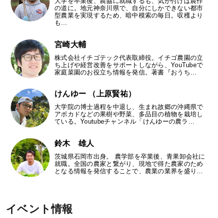
大学を卒業後、農協に就職するも、気が付けば農作
の道に。地元神奈川県で、自分にしかできない都市
型農業を実現するため、暗中模索の毎日。収穫より
も…
宮崎大輔
株式会社イチゴテック代表取締役。イチゴ農園の立
ち上げや経営改善をサポートしながら、YouTubeで
家庭菜園のお役立ち情報を発信。著書『おうち…
けんゆー （上原賢祐）
大学院の博士過程を中退し、生まれ故郷の沖縄県で
アボカドなどの果樹や野菜、多品目の植物を栽培し
ている。Youtubeチャンネル「けんゆーの農ラ…
鈴木 雄人
茨城県石岡市出身。 農学部を卒業後、青果卸会社に
就職。全国の農家と繋がり、現地で得た農家のため
となる情報を発信することで、農業の業界を盛り…
イベント情報