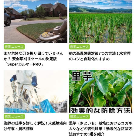
農業ニュース
農業ニュース
まだ危険な刃を振り回していません
稲の高温障害対策7つの方法！水管理
か？ 安全草刈りツールの決定版
のコツと自動化のすすめ
「SuperカルマーPRO」
農業ニュース
農業ニュース
漁師の仕事を詳しく解説！未経験者向
里芋（さといも）栽培におけるコガネ
け年収・資格情報
ムシなどの害虫対策！効果的な防除方
法おすすめ5選を紹介