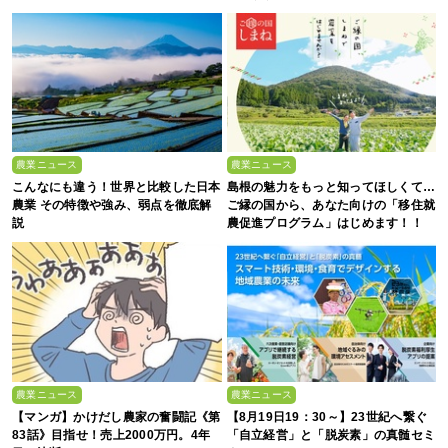
農業ニュース
農業ニュース
こんなにも違う！世界と比較した日本
島根の魅力をもっと知ってほしくて…
農業 その特徴や強み、弱点を徹底解
ご縁の国から、あなた向けの「移住就
説
農促進プログラム」はじめます！！
農業ニュース
農業ニュース
【マンガ】かけだし農家の奮闘記《第
【8月19日19：30～】23世紀へ繋ぐ
83話》目指せ！売上2000万円。4年
「自立経営」と「脱炭素」の真髄セミ