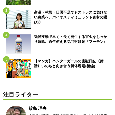
高温・乾燥・日照不足でもストレスに負けな
い農業へ。バイオスティミュラント資材の選
び方
気候変動で早く・長く発生する害虫をしっか
り防除。通年使える気門封鎖剤『フーモン』
【マンガ】ハンターガールの害獣日誌《第9
話》いのちと向き合う解体現場(後編)
注目ライター
鮫島 理央