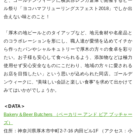
と、ゴールデンウィークに横浜赤レンガ倉庫で開催するビー
ル祭り「ヨコハマフリューリングスフェスト2018」でしか出
合えない味とのこと！
「厚木の地ビールとのタイアップなど、地元食材や名産品と
のコラボレーションを形にし、職人達が愛情を込めてイチか
ら作ったパンやシャルキュトリーで厚木の方々の食卓を彩り
たい。お子様も安心して食べられるよう、添加物などは極力
使用せず安心安全なものにこだわり、地域の方々に愛される
お店を目指したい」という思いが込められた同店。ゴールデ
ンウィークに、“美味しい会話と楽しい食事”を求めて出かけて
みてはいかがでしょうか。
＜DATA＞
Bakery＆Beer Butchers （ベーカリー アンド ビア ブッチャー
ズ）
住所：神奈川県厚木市中町2‐7‐16 内田ビル1F （アクセス：小