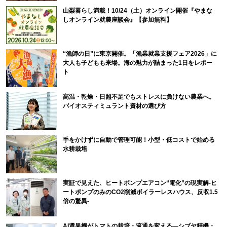
山梨暮らし満載！10/24（土）オンライン開催『やまな
しオンライン就農座談会』【参加無料】
“漁師の日”に東京開催。「漁業就業支援フェア2026」に
大人も子どもも来場。海の魅力が詰まった1日をレポー
ト
高温・乾燥・日照不足でもストレスに負けない農業へ。
バイオスティミュラント資材の選び方
手をかけずに自動で管理可能！小型・低コストで始める
水耕栽培
実証で見えた、ヒートポンプエアコン“電化”の現実解-ヒ
ートポンプのみのCO2削減ボイラーレスハウス、反収1.5
倍の驚異-
AI選果機がトマトの栽培・流通を変える―シブヤ精機・