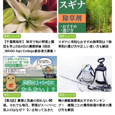
農業ニュース
農業ニュース
【千葉県旭市】 旭市で旬の野菜と園
スギナに有効なおすすめ除草剤は？除
芸を学ぶ3泊4日の農業研修 3回目
草剤の選び方や正しい使い方も解説
_WAGO Agri College参加者大募集！
農業ニュース
農業ニュース
【第2話】農業と気象の切れない関
蜂の巣駆除業者おすすめランキン
係。それでも毎日、野菜がスーパーに
グ！ 種類ごとの費用相場や業者の選
並ぶのはなぜ？【いま知っておきた
び方を解説
い、これからの”食”の話】