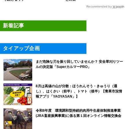
Recommended by
新着記事
タイアップ企画
まだ危険な刃を振り回していませんか？ 安全草刈りツー
ルの決定版「SuperカルマーPRO」
8月は高値の山が分散：ほうれんそう・きゅうり（通
し）、はくさい（前半）、トマト（後半）【青果市況情
報アプリ「YAOYASAN」】
令和8年度 環境調和型持続的肉用牛生産体制推進事業
(JRA畜産振興事業)に係る第１回オンライン情報交換会