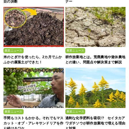
目の決断
ナー
農業ニュース
農業ニュース
米のとぎ汁を使ったら、2カ月でふか
耕作放棄地とは。荒廃農地や遊休農地
ふかの腐葉土ができた！
との違い、問題点や解決策まで解説
農業ニュース
農業ニュース
手間もコストもかかる。それでもマス
過剰な化学肥料を吸収!? セイタカア
カット・オブ・アレキサンドリアを作
ワダチソウが耕作放棄地で増える理由
り続けるワケ
と対策