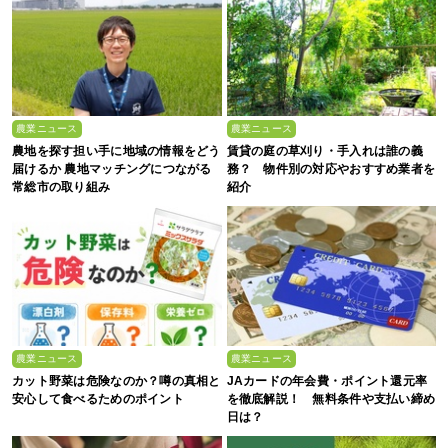
農業ニュース
農業ニュース
農地を探す担い手に地域の情報をどう
賃貸の庭の草刈り・手入れは誰の義
届けるか 農地マッチングにつながる
務？ 物件別の対応やおすすめ業者を
常総市の取り組み
紹介
農業ニュース
農業ニュース
カット野菜は危険なのか？噂の真相と
JAカードの年会費・ポイント還元率
安心して食べるためのポイント
を徹底解説！ 無料条件や支払い締め
日は？