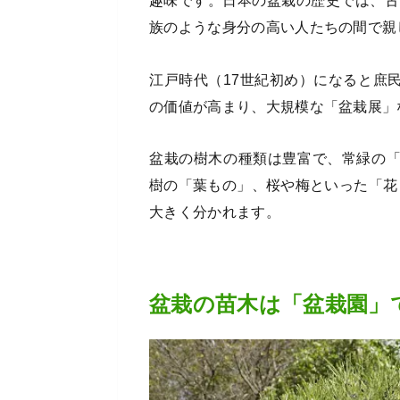
趣味です。日本の盆栽の歴史では、古
族のような身分の高い人たちの間で親
江戸時代（17世紀初め）になると庶
の価値が高まり、大規模な「盆栽展」
盆栽の樹木の種類は豊富で、常緑の
樹の「葉もの」、桜や梅といった「花
大きく分かれます。
盆栽の苗木は「盆栽園」