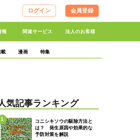
ログイン
会員登録
情報
関連サービス
法人のお客様
連載
漫画
特集
人気記事ランキング
コニシキソウの駆除方法と
は？ 発生原因や効果的な
予防対策を解説