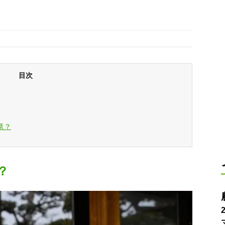
目次
県？
？