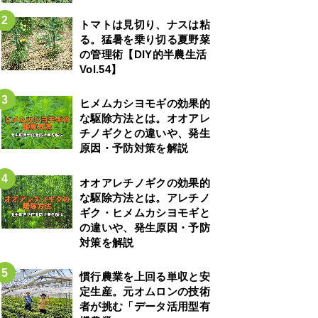
トマトは見切り、ナスは粘
る。猛暑を乗り切る夏野菜
の管理術【DIY的半農生活
Vol.54】
ヒメムカシヨモギの効果的
な駆除方法とは。オオアレ
チノギクとの違いや、発生
原因・予防対策を解説
オオアレチノギクの効果的
な駆除方法とは。アレチノ
ギク・ヒメムカシヨモギと
の違いや、発生原因・予防
対策を解説
慣行農業を上回る単収と安
定生産。元オムロンの技術
者が挑む「データ活用型有