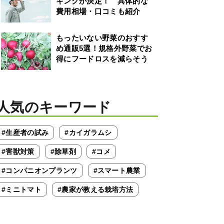
キングが決定！ 具体的な
費用相場・口コミも紹介
もったいない野菜のおすす
め通販5選！規格外野菜でお
得にフードロスを減らそう
人気のキーワード
#生産者の試み
#カイガラムシ
#害獣対策
#除草剤
#コメ
#コンパニオンプランツ
#スマート農業
#ミニトマト
#農家が教える栽培方法