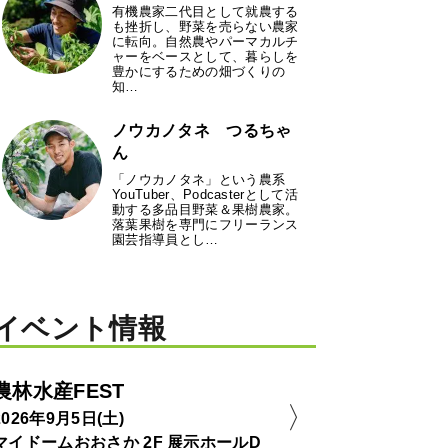
有機農家二代目として就農する
も挫折し、野菜を売らない農家
に転向。自然農やパーマカルチ
ャーをベースとして、暮らしを
豊かにするための畑づくりの
知…
ノウカノタネ つるちゃ
ん
「ノウカノタネ」という農系
YouTuber、Podcasterとして活
動する多品目野菜＆果樹農家。
落葉果樹を専門にフリーランス
園芸指導員とし…
イベント情報
農林水産FEST
2026年9月5日(土)
マイドームおおさか 2F 展示ホールD