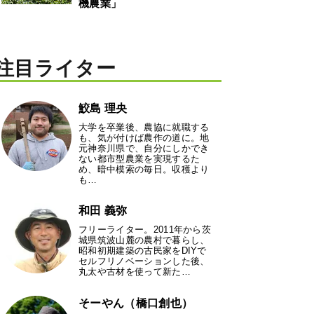
機農業」
注目ライター
鮫島 理央
大学を卒業後、農協に就職する
も、気が付けば農作の道に。地
元神奈川県で、自分にしかでき
ない都市型農業を実現するた
め、暗中模索の毎日。収穫より
も…
和田 義弥
フリーライター。2011年から茨
城県筑波山麓の農村で暮らし、
昭和初期建築の古民家をDIYで
セルフリノベーションした後、
丸太や古材を使って新た…
そーやん（橋口創也）