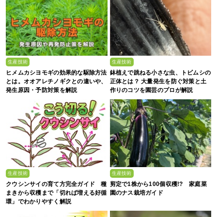
生産技術
生産技術
ヒメムカシヨモギの効果的な駆除方法
鉢植えで跳ねる小さな虫、トビムシの
とは。オオアレチノギクとの違いや、
正体とは？ 大量発生を防ぐ対策と土
発生原因・予防対策を解説
作りのコツを園芸のプロが解説
生産技術
生産技術
クウシンサイの育て方完全ガイド 種
剪定で1株から100個収穫!? 家庭菜
まきから収穫まで「切れば増える好循
園のナス栽培ガイド
環」でわかりやすく解説