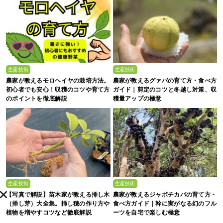
生産技術
生産技術
農家が教えるモロヘイヤの栽培方法。
農家が教えるグァバの育て方・食べ方
初心者でも安心！収穫のコツや育て方
ガイド｜剪定のコツと冬越し対策、収
のポイントを徹底解説
穫量アップの極意
生産技術
生産技術
【写真で解説】苗木家が教える挿し木
農家が教えるジャボチカバの育て方・
（挿し芽）大全集。挿し穂の作り方や
食べ方ガイド｜幹に実がなる幻のフル
植物を増やすコツなど徹底解説
ーツを自宅で楽しむ極意