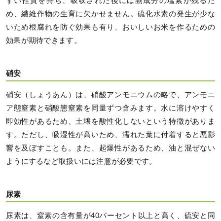
すい性質を持ち、吸収された後には副成分の塩素が残るた
め、繊維作物の生育に欠かせません。硫化水素の発生が少な
いため根腐れを防ぐ効果も有り、おいしいお米を作るための
効果が期待できます。
硝安
硝安（しょうあん）は、硝酸アンモニウムの略で、アンモニ
ア態窒素と硝酸態窒素を同量ずつ含みます。水に溶けやすく
即効性があるため、土壌を酸性化しないという特徴がありま
す。ただし、吸湿性が高いため、濡れた葉に付着すると悪影
響を及ぼすことも。また、起爆性があるため、油と混ぜない
ようにするなど取扱いには注意が必要です。
尿素
尿素は、窒素の含有量が40パーセント以上と高く、硫安と同