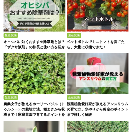
生産技術
生産技術
オヒシバに効くおすすめ除草剤とは？
ペットボトルでミニトマトを育てた
「ザクサ液剤」の特長と使い方を紹介
ら、大量に収穫できた！
生産技術
生産技術
農業女子が教えるホーリーバジル（ト
観葉植物愛好家が教えるアンスリウム
ゥルシー）の栽培方法。種まきから収
の育て方。水やりから剪定のポイント
穫まで！家庭菜園で育てるポイントを
まで詳しく解説
解説