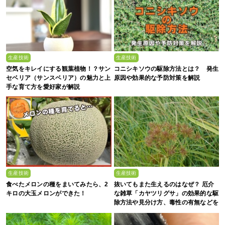
生産技術
生産技術
空気をキレイにする観葉植物！？サン
コニシキソウの駆除方法とは？ 発生
セベリア（サンスベリア）の魅力と上
原因や効果的な予防対策を解説
手な育て方を愛好家が解説
生産技術
生産技術
食べたメロンの種をまいてみたら、2
抜いてもまた生えるのはなぜ？ 厄介
キロの大玉メロンができた！
な雑草「カヤツリグサ」の効果的な駆
除方法や見分け方、毒性の有無などを
農家が解説