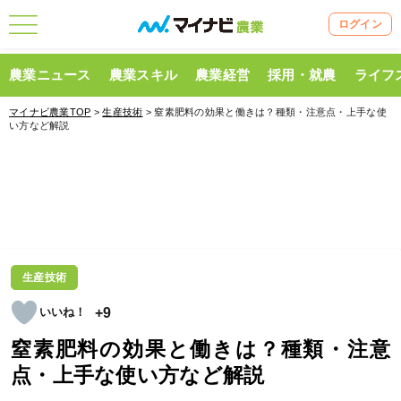
ログイン
農業ニュース
農業スキル
農業経営
採用・就農
ライフ
マイナビ農業TOP
>
生産技術
> 窒素肥料の効果と働きは？種類・注意点・上手な使
い方など解説
生産技術
+9
窒素肥料の効果と働きは？種類・注意
点・上手な使い方など解説