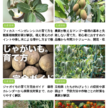
生産技術
生産技術
フィカス・ベンガレンシスの育て方を
農家が教えるマンゴー栽培の基本と失
観葉植物愛好家が解説。植え替えのポ
敗しない育て方。初心者におすすめの
イントや挿し木による増やし方まで徹
品種から年間スケジュール、開花・収
底解説
穫のコツまで徹底解説
生産技術
生産技術
ジャガイモの育て方完全ガイド 栽培
立枯病（たちがれびょう）の症状や原
カレンダーから病害虫対策まで、わか
因は？ 予防方法や作物ごとの対策を
りやすく解説
農家が解説