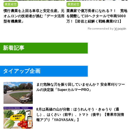
農業経営
農業経営
慣行農業を上回る単収と安定生産。元
栗農家で億万長者になれる？！ 荒地
オムロンの技術者が挑む「データ活用
を開墾して10ヘクタールで年商5000
型有機農業」
万！【岩佐と紐解く戦略農業#21】
Recommended by
新着記事
タイアップ企画
まだ危険な刃を振り回していませんか？ 安全草刈りツー
ルの決定版「SuperカルマーPRO」
8月は高値の山が分散：ほうれんそう・きゅうり（通
し）、はくさい（前半）、トマト（後半）【青果市況情
報アプリ「YAOYASAN」】