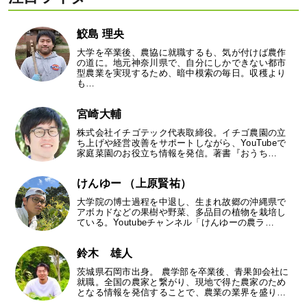
鮫島 理央
大学を卒業後、農協に就職するも、気が付けば農作
の道に。地元神奈川県で、自分にしかできない都市
型農業を実現するため、暗中模索の毎日。収穫より
も…
宮崎大輔
株式会社イチゴテック代表取締役。イチゴ農園の立
ち上げや経営改善をサポートしながら、YouTubeで
家庭菜園のお役立ち情報を発信。著書『おうち…
けんゆー （上原賢祐）
大学院の博士過程を中退し、生まれ故郷の沖縄県で
アボカドなどの果樹や野菜、多品目の植物を栽培し
ている。Youtubeチャンネル「けんゆーの農ラ…
鈴木 雄人
茨城県石岡市出身。 農学部を卒業後、青果卸会社に
就職。全国の農家と繋がり、現地で得た農家のため
となる情報を発信することで、農業の業界を盛り…