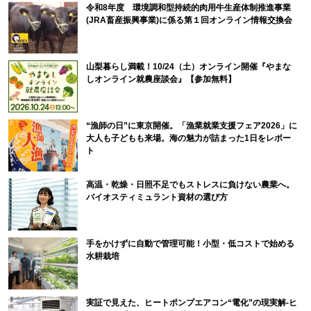
令和8年度 環境調和型持続的肉用牛生産体制推進事業
(JRA畜産振興事業)に係る第１回オンライン情報交換会
山梨暮らし満載！10/24（土）オンライン開催『やまな
しオンライン就農座談会』【参加無料】
“漁師の日”に東京開催。「漁業就業支援フェア2026」に
大人も子どもも来場。海の魅力が詰まった1日をレポー
ト
高温・乾燥・日照不足でもストレスに負けない農業へ。
バイオスティミュラント資材の選び方
手をかけずに自動で管理可能！小型・低コストで始める
水耕栽培
実証で見えた、ヒートポンプエアコン“電化”の現実解-ヒ