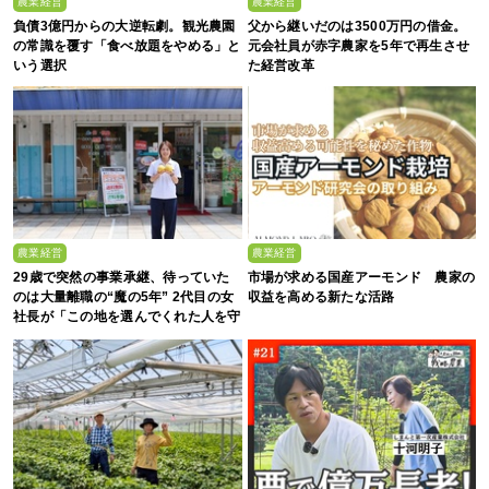
農業経営
農業経営
負債3億円からの大逆転劇。観光農園
父から継いだのは3500万円の借金。
の常識を覆す「食べ放題をやめる」と
元会社員が赤字農家を5年で再生させ
いう選択
た経営改革
農業経営
農業経営
29歳で突然の事業承継、待っていた
市場が求める国産アーモンド 農家の
のは大量離職の“魔の5年” 2代目の女
収益を高める新たな活路
社長が「この地を選んでくれた人を守
る」と誓った日