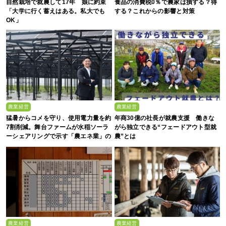
自然栽培で就農して17年 娘に約束
食品の消費税0％で農家は損する？得
「大学に行く蓄えはある。私大でも
する？これからの影響と対策
OK」
農業経営
農業経営
猛暑からコメを守り、使用電力量を約
年商30億の社長が就農支援 働きな
7割削減。舞台ファームが水稲ソーラ
がら独立できる“フェードアウト型就
ーシェアリングで示す「農エネ業」の
農”とは
真価
農業経営
農業経営