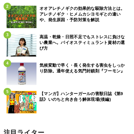
オオアレチノギクの効果的な駆除方法とは。
アレチノギク・ヒメムカシヨモギとの違い
や、発生原因・予防対策を解説
高温・乾燥・日照不足でもストレスに負けな
い農業へ。バイオスティミュラント資材の選
び方
気候変動で早く・長く発生する害虫をしっか
り防除。通年使える気門封鎖剤『フーモン』
【マンガ】ハンターガールの害獣日誌《第9
話》いのちと向き合う解体現場(後編)
注目ライター