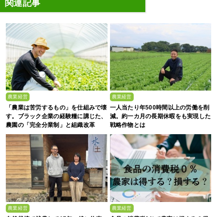
関連記事
農業経営
農業経営
「農業は苦労するもの」を仕組みで壊
一人当たり年500時間以上の労働を削
す。ブラック企業の経験糧に講じた、
減。約一カ月の長期休暇をも実現した
農園の「完全分業制」と組織改革
戦略作物とは
農業経営
農業経営