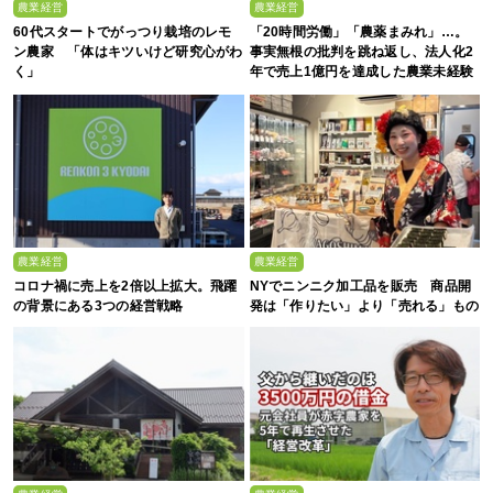
農業経営
農業経営
60代スタートでがっつり栽培のレモ
「20時間労働」「農薬まみれ」…。
ン農家 「体はキツいけど研究心がわ
事実無根の批判を跳ね返し、法人化2
く」
年で売上1億円を達成した農業未経験
の若者たち
農業経営
農業経営
コロナ禍に売上を2倍以上拡大。飛躍
NYでニンニク加工品を販売 商品開
の背景にある3つの経営戦略
発は「作りたい」より「売れる」もの