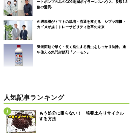
ートポンプのみのCO2削減ボイラーレスハウス、反収1.5
倍の驚異-
AI選果機がトマトの栽培・流通を変える―シブヤ精機・
カゴメが描くトレーサビリティ改革の未来
気候変動で早く・長く発生する害虫をしっかり防除。通
年使える気門封鎖剤『フーモン』
人気記事ランキング
もう処分に困らない！ 培養土をリサイクル
する方法