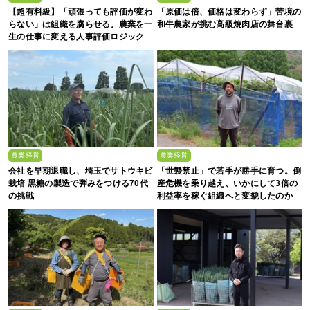
【超有料級】「頑張っても評価が変わ
「原価は倍、価格は変わらず」苦境の
らない」は組織を腐らせる。農業を一
和牛農家が挑む高級焼肉店の舞台裏
生の仕事に変える人事評価ロジック
農業経営
農業経営
会社を早期退職し、埼玉でサトウキビ
「世襲禁止」で若手が勝手に育つ。倒
栽培 黒糖の製造で弾みをつける70代
産危機を乗り越え、いかにして3倍の
の挑戦
利益率を稼ぐ組織へと変貌したのか