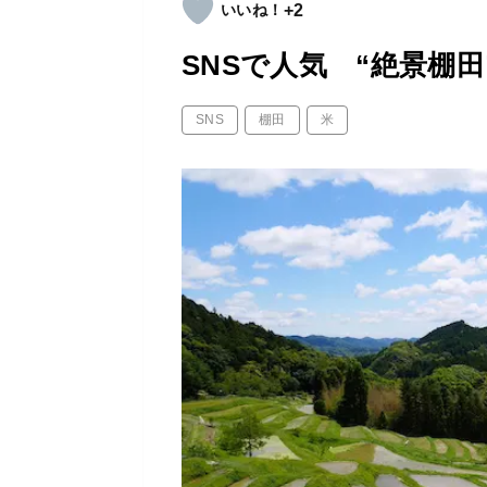
+2
SNSで人気 “絶景棚
SNS
棚田
米