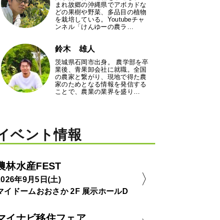
まれ故郷の沖縄県でアボカドな
どの果樹や野菜、多品目の植物
を栽培している。Youtubeチャ
ンネル「けんゆーの農ラ…
鈴木 雄人
茨城県石岡市出身。 農学部を卒
業後、青果卸会社に就職。全国
の農家と繋がり、現地で得た農
家のためとなる情報を発信する
ことで、農業の業界を盛り…
イベント情報
農林水産FEST
2026年9月5日(土)
マイドームおおさか 2F 展示ホールD
マイナビ移住フェア