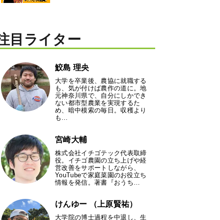
注目ライター
鮫島 理央
大学を卒業後、農協に就職する
も、気が付けば農作の道に。地
元神奈川県で、自分にしかでき
ない都市型農業を実現するた
め、暗中模索の毎日。収穫より
も…
宮崎大輔
株式会社イチゴテック代表取締
役。イチゴ農園の立ち上げや経
営改善をサポートしながら、
YouTubeで家庭菜園のお役立ち
情報を発信。著書『おうち…
けんゆー （上原賢祐）
大学院の博士過程を中退し、生