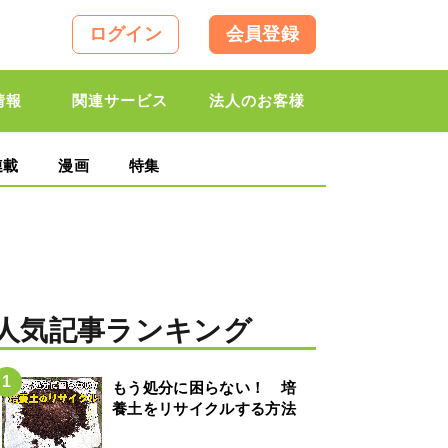
ログイン
会員登録
情報
関連サービス
法人のお客様
連載
漫画
特集
人気記事ランキング
もう処分に困らない！ 培
養土をリサイクルする方法