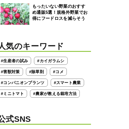
もったいない野菜のおすす
め通販5選！規格外野菜でお
得にフードロスを減らそう
人気のキーワード
#生産者の試み
#カイガラムシ
#害獣対策
#除草剤
#コメ
#コンパニオンプランツ
#スマート農業
#ミニトマト
#農家が教える栽培方法
公式SNS