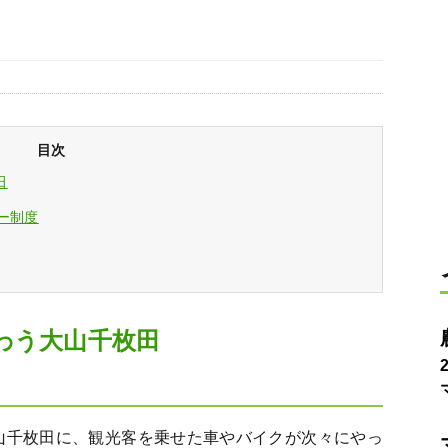
目次
田
ー制度
わう大山千枚田
山千枚田に、観光客を乗せた車やバイクが次々にやっ