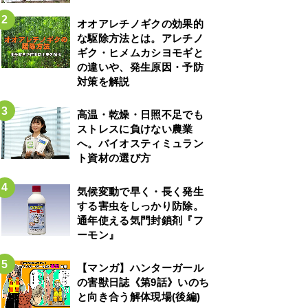
オオアレチノギクの効果的
な駆除方法とは。アレチノ
ギク・ヒメムカシヨモギと
の違いや、発生原因・予防
対策を解説
高温・乾燥・日照不足でも
ストレスに負けない農業
へ。バイオスティミュラン
ト資材の選び方
気候変動で早く・長く発生
する害虫をしっかり防除。
通年使える気門封鎖剤『フ
ーモン』
【マンガ】ハンターガール
の害獣日誌《第9話》いのち
と向き合う解体現場(後編)