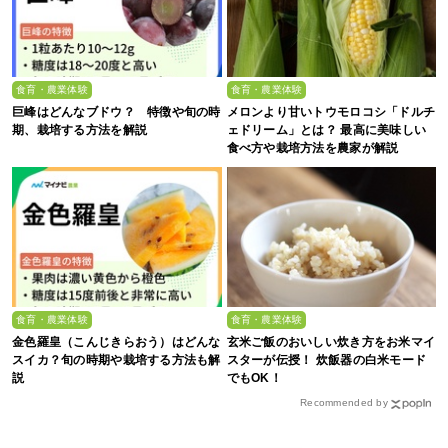
食育・農業体験
食育・農業体験
巨峰はどんなブドウ？ 特徴や旬の時
メロンより甘いトウモロコシ「ドルチ
期、栽培する方法を解説
ェドリーム」とは？ 最高に美味しい
食べ方や栽培方法を農家が解説
食育・農業体験
食育・農業体験
金色羅皇（こんじきらおう）はどんな
玄米ご飯のおいしい炊き方をお米マイ
スイカ？旬の時期や栽培する方法も解
スターが伝授！ 炊飯器の白米モード
説
でもOK！
Recommended by