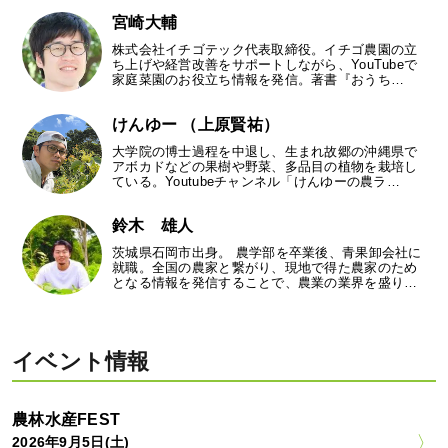
宮崎大輔
株式会社イチゴテック代表取締役。イチゴ農園の立
ち上げや経営改善をサポートしながら、YouTubeで
家庭菜園のお役立ち情報を発信。著書『おうち…
けんゆー （上原賢祐）
大学院の博士過程を中退し、生まれ故郷の沖縄県で
アボカドなどの果樹や野菜、多品目の植物を栽培し
ている。Youtubeチャンネル「けんゆーの農ラ…
鈴木 雄人
茨城県石岡市出身。 農学部を卒業後、青果卸会社に
就職。全国の農家と繋がり、現地で得た農家のため
となる情報を発信することで、農業の業界を盛り…
イベント情報
農林水産FEST
2026年9月5日(土)