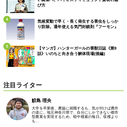
び方
気候変動で早く・長く発生する害虫をしっか
り防除。通年使える気門封鎖剤『フーモン』
【マンガ】ハンターガールの害獣日誌《第9
話》いのちと向き合う解体現場(後編)
注目ライター
鮫島 理央
大学を卒業後、農協に就職するも、気が付けば農作
の道に。地元神奈川県で、自分にしかできない都市
型農業を実現するため、暗中模索の毎日。収穫より
も…