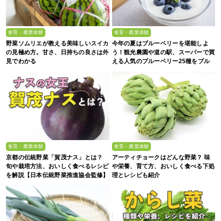
食育・農業体験
食育・農業体験
野菜ソムリエが教える美味しいスイカ
今年の夏はブルーベリーを堪能しよ
の見極め方。甘さ、日持ちの良さは外
う！観光農園や道の駅、スーパーで買
見でわかる
える人気のブルーベリー25種をブル
ーベリー農家の息子が解説
食育・農業体験
食育・農業体験
京都の伝統野菜「賀茂ナス」とは？
アーティチョークはどんな野菜？ 味
旬や栽培方法、おいしく食べるレシピ
や栄養、育て方、おいしく食べる下処
を解説【日本伝統野菜推進協会監修】
理とレシピも紹介