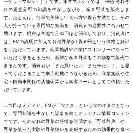
ーケットマルシェ）」です。集客マルシェでは、FMがそれぞ
れの得意分野の知識を生かしながら、産直野菜を販売しま
す。たとえば、簡単で美味しい食べ方や保存方法など、その
人が持っている専門的な知識を、消費者の必要性に合わせて
届けます。現在は各地で月80回ほど開催しており、消費者に
は、FMの説明に加えて各種野菜が1袋50円という価格も好評
をいただいています。商業施設や企業にスポンサーになって
いただく形をとるため、新鮮な産直野菜をこの価格で販売で
きるんです。消費者が「また買いたい！また来たい！」と思
ってくださることで来店動機につながるため、商業施設や住
宅・自動車関係の店舗企業から集客ツールとしてご依頼いた
だいています。
二つ目はメディア。FMが「食オタ」という食のオタクとなっ
て、専門知識を生かした記事を書くオリジナル情報コンテン
ツです。それぞれの野菜の特徴を説明する「野菜辞典」や、
野菜を使った実験や野菜嫌いを克服するための効果的な食べ