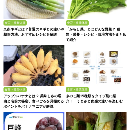
食育・農業体験
食育・農業体験
九条ネギとは？普通のネギとの違いや
「からし菜」とはどんな野菜？ 種
栽培方法、おすすめレシピを解説
類・栄養・レシピ・栽培方法をまとめ
て紹介
食育・農業体験
食育・農業体験
アップルバナナとは？ 美味しさの理
きのこ類15種類をタイプ別に紹
由と名前の秘密、食べごろを見極める
介！ うまみと食感の違いを楽しむ
ポイントをバナナマニアが解説