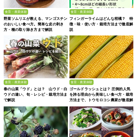
食育・農業体験
食育・農業体験
野菜ソムリエが教える、マンゴスチン
フィンガーライムはどんな柑橘？ 特
のおいしい食べ方。簡単な皮の剥き
徴・味・使い方・栽培方法まで徹底解
方・種の取り除き方まで解説
説
食育・農業体験
食育・農業体験
春の山菜「ウド」とは？ 山ウド・白
ゴールドラッシュとは？ 圧倒的人気
ウドの違い、旬・レシピ・栽培方法ま
を誇る理由から美味しい食べ方・栽培
で解説
方法まで、トウモロコシ農家が徹底解
説