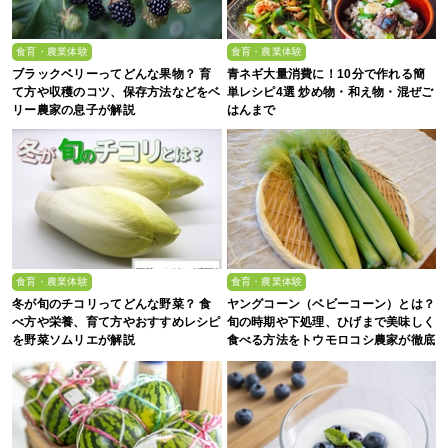
食育・農業体験
食育・農業体験
ブラックベリーってどんな果物？ 育
青ネギ大量消費に！10分で作れる簡
て方や収穫のコツ、保存方法などをベ
単レシピ4選 炒め物・和え物・混ぜご
リー農家の息子が解説
はんまで
食育・農業体験
食育・農業体験
冬が旬のチコリってどんな野菜？ 食
ヤングコーン（ベビーコーン）とは？
べ方や栄養、育て方やおすすめレシピ
旬の時期や下処理、ひげまで美味しく
を野菜ソムリエが解説
食べる方法をトウモロコシ農家が徹底
解説！