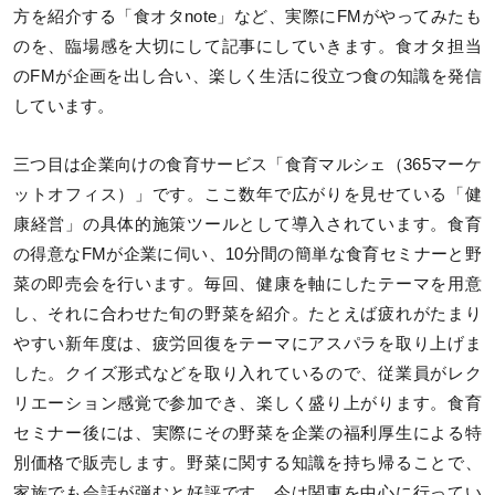
方を紹介する「食オタnote」など、実際にFMがやってみたも
のを、臨場感を大切にして記事にしていきます。食オタ担当
のFMが企画を出し合い、楽しく生活に役立つ食の知識を発信
しています。
三つ目は企業向けの食育サービス「食育マルシェ（365マーケ
ットオフィス）」です。ここ数年で広がりを見せている「健
康経営」の具体的施策ツールとして導入されています。食育
の得意なFMが企業に伺い、10分間の簡単な食育セミナーと野
菜の即売会を行います。毎回、健康を軸にしたテーマを用意
し、それに合わせた旬の野菜を紹介。たとえば疲れがたまり
やすい新年度は、疲労回復をテーマにアスパラを取り上げま
した。クイズ形式などを取り入れているので、従業員がレク
リエーション感覚で参加でき、楽しく盛り上がります。食育
セミナー後には、実際にその野菜を企業の福利厚生による特
別価格で販売します。野菜に関する知識を持ち帰ることで、
家族でも会話が弾むと好評です。今は関東を中心に行ってい