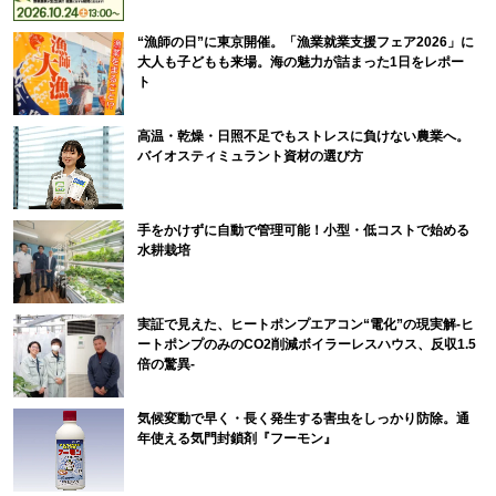
“漁師の日”に東京開催。「漁業就業支援フェア2026」に
大人も子どもも来場。海の魅力が詰まった1日をレポー
ト
高温・乾燥・日照不足でもストレスに負けない農業へ。
バイオスティミュラント資材の選び方
手をかけずに自動で管理可能！小型・低コストで始める
水耕栽培
実証で見えた、ヒートポンプエアコン“電化”の現実解-ヒ
ートポンプのみのCO2削減ボイラーレスハウス、反収1.5
倍の驚異-
気候変動で早く・長く発生する害虫をしっかり防除。通
年使える気門封鎖剤『フーモン』