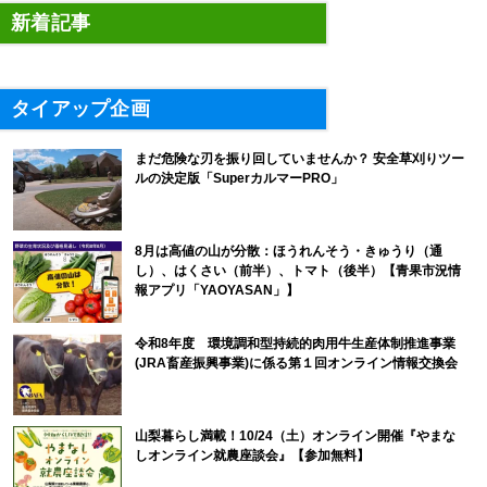
新着記事
タイアップ企画
まだ危険な刃を振り回していませんか？ 安全草刈りツー
ルの決定版「SuperカルマーPRO」
8月は高値の山が分散：ほうれんそう・きゅうり（通
し）、はくさい（前半）、トマト（後半）【青果市況情
報アプリ「YAOYASAN」】
令和8年度 環境調和型持続的肉用牛生産体制推進事業
(JRA畜産振興事業)に係る第１回オンライン情報交換会
山梨暮らし満載！10/24（土）オンライン開催『やまな
しオンライン就農座談会』【参加無料】