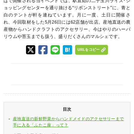
ばで開催される当イベントでは、駅直結の二子玉川ライズ･シ
ョッピングセンターを通り抜ける“リボンストリート”に、青と
白のテントが軒を連ねています。月に一度、土日に開催さ
れ、今回取材をした5月26日には62店舗が出店。産地直送の農
産物からハンドクラフトのアクセサリー、今はやりのハーバ
リウムや苔玉までも扱う、盛りだくさんのマルシェです。
URLをコピー
目次
産地直送の新鮮野菜からハンドメイドのアクセサリーまで
手に入る「ふたこ座」って？