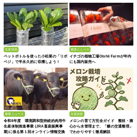
解説
生産技術
農業ニュース
ペットボトルを使った小松菜の「リボ
イチゴの植物工場Oishii Farmが年内
ベジ」で半永久的に収穫しよう！
にも国内販売へ
農業ニュース
生産技術
令和8年度 環境調和型持続的肉用牛
メロンの育て方完全ガイド 整枝・摘
生産体制推進事業 (JRA畜産振興事
心から水管理まで、「糖の交通整理」
業)に係る第１回オンライン情報交換
でわかりやすく徹底解説