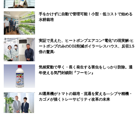
手をかけずに自動で管理可能！小型・低コストで始める
水耕栽培
実証で見えた、ヒートポンプエアコン“電化”の現実解-ヒ
ートポンプのみのCO2削減ボイラーレスハウス、反収1.5
倍の驚異-
気候変動で早く・長く発生する害虫をしっかり防除。通
年使える気門封鎖剤『フーモン』
AI選果機がトマトの栽培・流通を変える―シブヤ精機・
カゴメが描くトレーサビリティ改革の未来