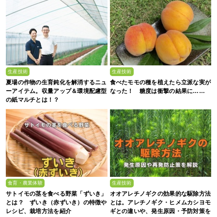
生産技術
生産技術
夏場の作物の生育鈍化を解消するニュ
食べたモモの種を植えたら立派な実が
ーアイテム。収量アップ＆環境配慮型
なった！ 糖度は衝撃の結果に……
の紙マルチとは！？
食育・農業体験
生産技術
サトイモの茎を食べる野菜「ずいき」
オオアレチノギクの効果的な駆除方法
とは？ ずいき（赤ずいき）の特徴や
とは。アレチノギク・ヒメムカシヨモ
レシピ、栽培方法を紹介
ギとの違いや、発生原因・予防対策を