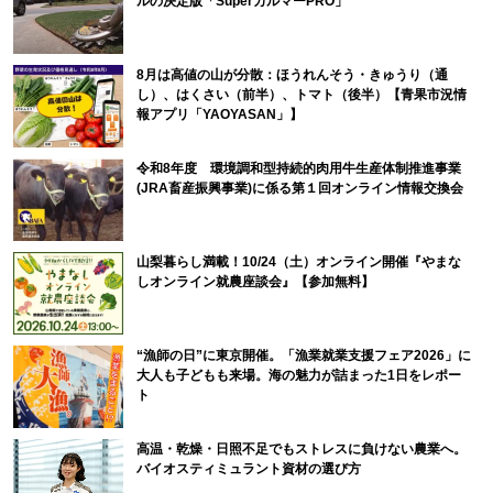
ルの決定版「SuperカルマーPRO」
8月は高値の山が分散：ほうれんそう・きゅうり（通
し）、はくさい（前半）、トマト（後半）【青果市況情
報アプリ「YAOYASAN」】
令和8年度 環境調和型持続的肉用牛生産体制推進事業
(JRA畜産振興事業)に係る第１回オンライン情報交換会
山梨暮らし満載！10/24（土）オンライン開催『やまな
しオンライン就農座談会』【参加無料】
“漁師の日”に東京開催。「漁業就業支援フェア2026」に
大人も子どもも来場。海の魅力が詰まった1日をレポー
ト
高温・乾燥・日照不足でもストレスに負けない農業へ。
バイオスティミュラント資材の選び方