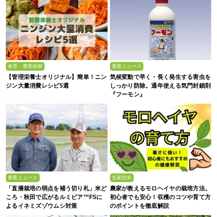
食育・農業体験
農業ニュース
【管理栄養士オリジナル】簡単！ニン
気候変動で早く・長く発生する害虫を
ジン大量消費レシピ5選
しっかり防除。通年使える気門封鎖剤
『フーモン』
農業ニュース
生産技術
「直播栽培の弱点を補う切り札」米ど
農家が教えるモロヘイヤの栽培方法。
ころ・秋田で広がるルミビア™FSに
初心者でも安心！収穫のコツや育て方
よるイネミズゾウムシ対策
のポイントを徹底解説