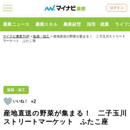
ログイン
農業ニュース
農業スキル
農業経営
採用・就農
ライフ
マイナビ農業TOP
>
販路・加工
> 産地直送の野菜が集まる！ 二子玉川ストリート
マーケット ふたこ座
販路・加工
+2
産地直送の野菜が集まる！ 二子玉川
ストリートマーケット ふたこ座