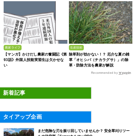
会
農家ライフ
生産技術
【マンガ】かけだし農家の奮闘記《第
除草剤が効かない！？ 厄介な夏の雑
93話》外国人技能実習生は欠かせな
草「オヒシバ（チカラグサ）」の除
い
草・防除方法を農家が解説
Recommended by
新着記事
タイアップ企画
まだ危険な刃を振り回していませんか？ 安全草刈りツー