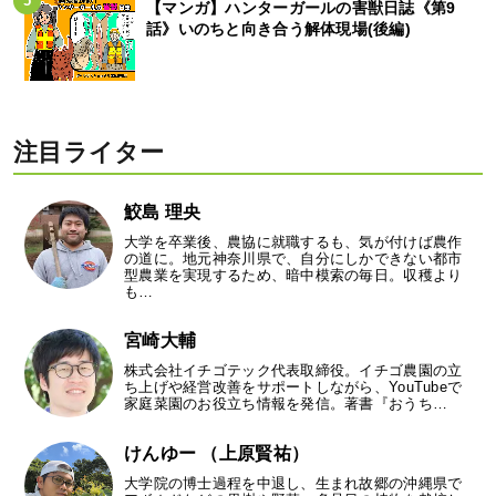
【マンガ】ハンターガールの害獣日誌《第9
話》いのちと向き合う解体現場(後編)
注目ライター
鮫島 理央
大学を卒業後、農協に就職するも、気が付けば農作
の道に。地元神奈川県で、自分にしかできない都市
型農業を実現するため、暗中模索の毎日。収穫より
も…
宮崎大輔
株式会社イチゴテック代表取締役。イチゴ農園の立
ち上げや経営改善をサポートしながら、YouTubeで
家庭菜園のお役立ち情報を発信。著書『おうち…
けんゆー （上原賢祐）
大学院の博士過程を中退し、生まれ故郷の沖縄県で