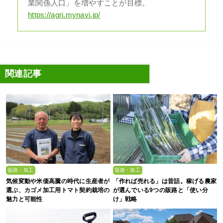
業関係人口」を増やすことが目標。
https://agri.mynavi.jp/
関連記事
販路・加工
販路・加工
気候変動や米価高騰の時代に生産者が
「作れば売れる」は昔話。稼げる農家
選ぶ、カゴメ加工用トマト契約栽培の
が選んでいる9つの販路と「使い分
魅力と可能性
け」戦略