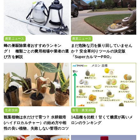
農業ニュース
農業ニュース
蜂の巣駆除業者おすすめランキン
まだ危険な刃を振り回していません
グ！ 種類ごとの費用相場や業者の選
か？ 安全草刈りツールの決定版
び方を解説
「SuperカルマーPRO」
生産技術
食育・農業体験
観葉植物は水だけで育つ？ 水耕栽培
14品種を比較！甘くて糖度が高いメ
(ハイドロカルチャー）の始め方や相
ロンのランキング
性の良い植物、失敗しない管理のコツ
まで徹底解説