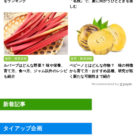
をランキング
「名残」で、夏に向かうひとときを楽
しむ
食育・農業体験
食育・農業体験
ルバーブはどんな野菜？ 味や栄養、
ペピーノとはどんな作物？ 味の特徴
育て方、食べ方、ジャム以外のレシピ
から育て方・おすすめ品種、研究が拓
も紹介
く新たな可能性まで紹介
Recommended by
新着記事
タイアップ企画