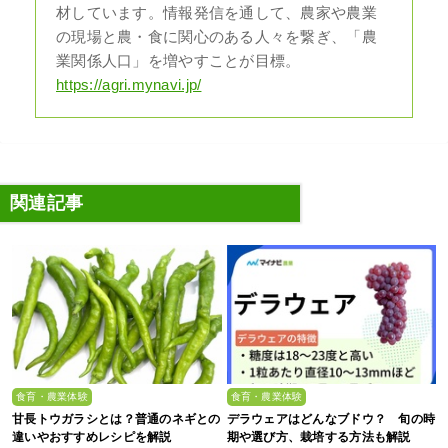
材しています。情報発信を通して、農家や農業
の現場と農・食に関心のある人々を繋ぎ、「農
業関係人口」を増やすことが目標。
https://agri.mynavi.jp/
関連記事
食育・農業体験
食育・農業体験
甘長トウガラシとは？普通のネギとの
デラウェアはどんなブドウ？ 旬の時
違いやおすすめレシピを解説
期や選び方、栽培する方法も解説