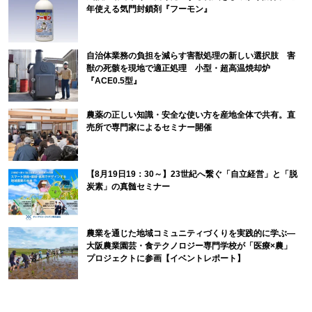
年使える気門封鎖剤『フーモン』
自治体業務の負担を減らす害獣処理の新しい選択肢 害
獣の死骸を現地で適正処理 小型・超高温焼却炉
『ACE0.5型』
農薬の正しい知識・安全な使い方を産地全体で共有。直
売所で専門家によるセミナー開催
【8月19日19：30～】23世紀へ繋ぐ「自立経営」と「脱
炭素」の真髄セミナー
農業を通じた地域コミュニティづくりを実践的に学ぶ―
大阪農業園芸・食テクノロジー専門学校が「医療×農」
プロジェクトに参画【イベントレポート】