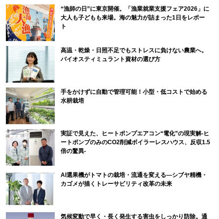
“漁師の日”に東京開催。「漁業就業支援フェア2026」に
大人も子どもも来場。海の魅力が詰まった1日をレポー
ト
高温・乾燥・日照不足でもストレスに負けない農業へ。
バイオスティミュラント資材の選び方
手をかけずに自動で管理可能！小型・低コストで始める
水耕栽培
実証で見えた、ヒートポンプエアコン“電化”の現実解-ヒ
ートポンプのみのCO2削減ボイラーレスハウス、反収1.5
倍の驚異-
AI選果機がトマトの栽培・流通を変える―シブヤ精機・
カゴメが描くトレーサビリティ改革の未来
気候変動で早く・長く発生する害虫をしっかり防除。通