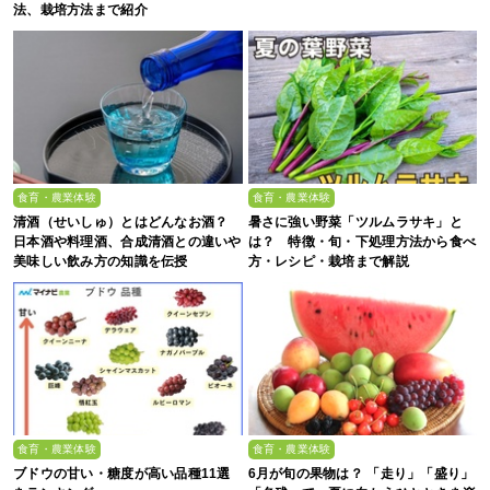
法、栽培方法まで紹介
食育・農業体験
食育・農業体験
清酒（せいしゅ）とはどんなお酒？
暑さに強い野菜「ツルムラサキ」と
日本酒や料理酒、合成清酒との違いや
は？ 特徴・旬・下処理方法から食べ
美味しい飲み方の知識を伝授
方・レシピ・栽培まで解説
食育・農業体験
食育・農業体験
ブドウの甘い・糖度が高い品種11選
6月が旬の果物は？ 「走り」「盛り」