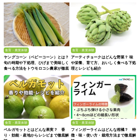
食育・農業体験
食育・農業体験
ヤングコーン（ベビーコーン）とは？
アーティチョークはどんな野菜？ 味
旬の時期や下処理、ひげまで美味しく
や栄養、育て方、おいしく食べる下処
食べる方法をトウモロコシ農家が徹底
理とレシピも紹介
解説！
食育・農業体験
食育・農業体験
ベルガモットとはどんな果実？ 香
フィンガーライムはどんな柑橘？ 特
り・効能・産地からレシピまで徹底解
徴・味・使い方・栽培方法まで徹底解