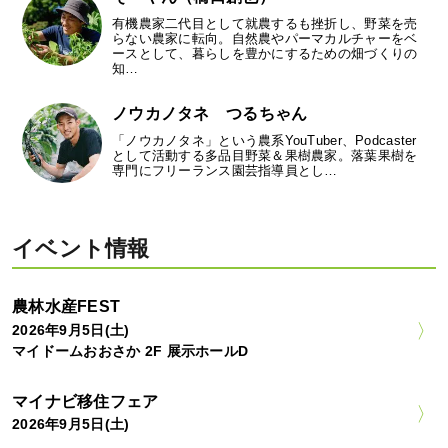
有機農家二代目として就農するも挫折し、野菜を売
らない農家に転向。自然農やパーマカルチャーをベ
ースとして、暮らしを豊かにするための畑づくりの
知…
ノウカノタネ つるちゃん
「ノウカノタネ」という農系YouTuber、Podcaster
として活動する多品目野菜＆果樹農家。落葉果樹を
専門にフリーランス園芸指導員とし…
イベント情報
農林水産FEST
2026年9月5日(土)
マイドームおおさか 2F 展示ホールD
マイナビ移住フェア
2026年9月5日(土)