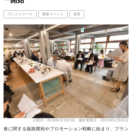
ー開始
プレスリリース
農業イベント
食育
公開日：
2018年07月05日
最終更新日：
2020年02月03日
食に関する販路開拓やプロモーション戦略に始まり、ブラン