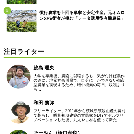
慣行農業を上回る単収と安定生産。元オムロ
ンの技術者が挑む「データ活用型有機農業」
注目ライター
鮫島 理央
大学を卒業後、農協に就職するも、気が付けば農作
の道に。地元神奈川県で、自分にしかできない都市
型農業を実現するため、暗中模索の毎日。収穫より
も…
和田 義弥
フリーライター。2011年から茨城県筑波山麓の農村
で暮らし、昭和初期建築の古民家をDIYでセルフリ
ノベーションした後、丸太や古材を使って新た…
そーやん（橋口創也）