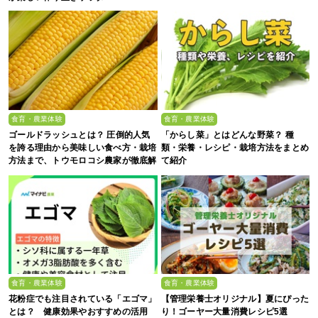
食育・農業体験
食育・農業体験
ゴールドラッシュとは？ 圧倒的人気
「からし菜」とはどんな野菜？ 種
を誇る理由から美味しい食べ方・栽培
類・栄養・レシピ・栽培方法をまとめ
方法まで、トウモロコシ農家が徹底解
て紹介
説
食育・農業体験
食育・農業体験
花粉症でも注目されている「エゴマ」
【管理栄養士オリジナル】夏にぴった
とは？ 健康効果やおすすめの活用
り！ゴーヤー大量消費レシピ5選