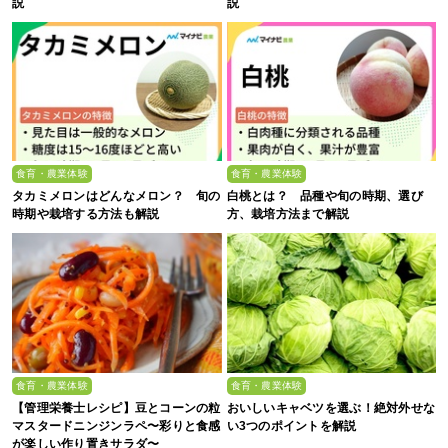
説
説
食育・農業体験
食育・農業体験
タカミメロンはどんなメロン？ 旬の
白桃とは？ 品種や旬の時期、選び
時期や栽培する方法も解説
方、栽培方法まで解説
食育・農業体験
食育・農業体験
【管理栄養士レシピ】豆とコーンの粒
おいしいキャベツを選ぶ！絶対外せな
マスタードニンジンラペ〜彩りと食感
い3つのポイントを解説
が楽しい作り置きサラダ〜