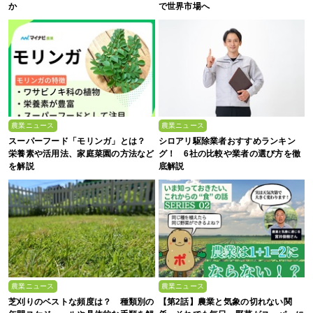
か
で世界市場へ
農業ニュース
農業ニュース
スーパーフード「モリンガ」とは？
シロアリ駆除業者おすすめランキン
栄養素や活用法、家庭菜園の方法など
グ！ 6社の比較や業者の選び方を徹
を解説
底解説
農業ニュース
農業ニュース
芝刈りのベストな頻度は？ 種類別の
【第2話】農業と気象の切れない関