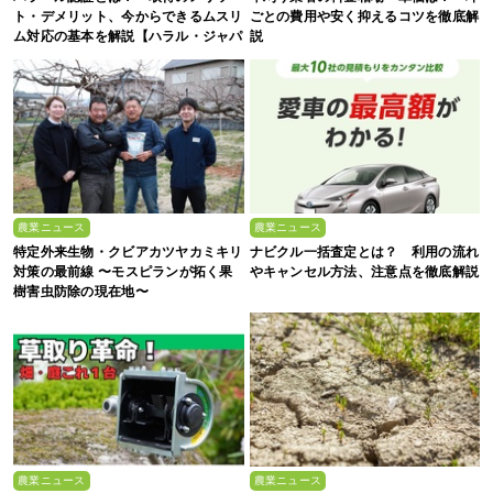
ト・デメリット、今からできるムスリ
ごとの費用や安く抑えるコツを徹底解
ム対応の基本を解説【ハラル・ジャパ
説
ン協会監修】
農業ニュース
農業ニュース
特定外来生物・クビアカツヤカミキリ
ナビクル一括査定とは？ 利用の流れ
対策の最前線 〜モスピランが拓く果
やキャンセル方法、注意点を徹底解説
樹害虫防除の現在地〜
農業ニュース
農業ニュース