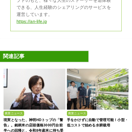
プトのもと、様々な人生のストーリーを追体験
できる、人生経験のシェアリングのサービスを
運営しています。
https://an-life.jp
関連記事
農業ニュース
農業ニュース
現実となった、神明HDトップの「警
手をかけずに自動で管理可能！小型・
告」。銘柄米の店頭価格3000円台前
低コストで始める水耕栽培
半への回帰と、令和8年産米に待ち受