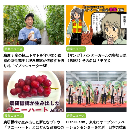
ける“大暴落”の可能性
農業ニュース
農業ニュース
糖度 8 度の極上トマトを守り抜く鉄
【マンガ】ハンターガールの害獣日誌
壁の防虫管理！理系農家が信頼する切
《第5話》その名は「甲斐犬」
り札「ダブルシューターSE」
農業ニュース
農業ニュース
農研機構が生み出した新たなブドウ
Oishii Farm、東京にオープンイノベ
「サニーハート」とはどんな品種なの
ーションセンターを開所 日本の技術