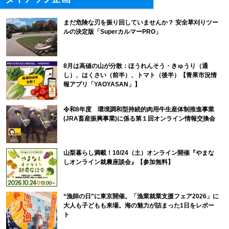
まだ危険な刃を振り回していませんか？ 安全草刈りツー
ルの決定版「SuperカルマーPRO」
8月は高値の山が分散：ほうれんそう・きゅうり（通
し）、はくさい（前半）、トマト（後半）【青果市況情
報アプリ「YAOYASAN」】
令和8年度 環境調和型持続的肉用牛生産体制推進事業
(JRA畜産振興事業)に係る第１回オンライン情報交換会
山梨暮らし満載！10/24（土）オンライン開催『やまな
しオンライン就農座談会』【参加無料】
“漁師の日”に東京開催。「漁業就業支援フェア2026」に
大人も子どもも来場。海の魅力が詰まった1日をレポー
ト