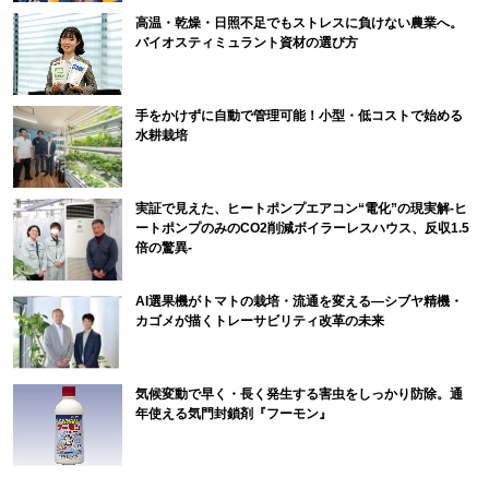
高温・乾燥・日照不足でもストレスに負けない農業へ。
バイオスティミュラント資材の選び方
手をかけずに自動で管理可能！小型・低コストで始める
水耕栽培
実証で見えた、ヒートポンプエアコン“電化”の現実解-ヒ
ートポンプのみのCO2削減ボイラーレスハウス、反収1.5
倍の驚異-
AI選果機がトマトの栽培・流通を変える―シブヤ精機・
カゴメが描くトレーサビリティ改革の未来
気候変動で早く・長く発生する害虫をしっかり防除。通
年使える気門封鎖剤『フーモン』