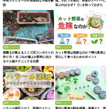
年間スケジュールや具体的な手順を解
係。それでも毎日、野菜がスーパーに
説
並ぶのはなぜ？【いま知っておきた
い、これからの”食”の話】
農業ニュース
農業ニュース
菜園士が教えるミミズ式コンポストの
カット野菜は危険なのか？噂の真相と
作り方！ 生ごみが極上の肥料に化け
安心して食べるためのポイント
るマル秘テクニックを伝授
農業ニュース
農業ニュース
ハラール認証とは？ 取得のメリッ
草刈り業者の料金相場・単価は？ 坪