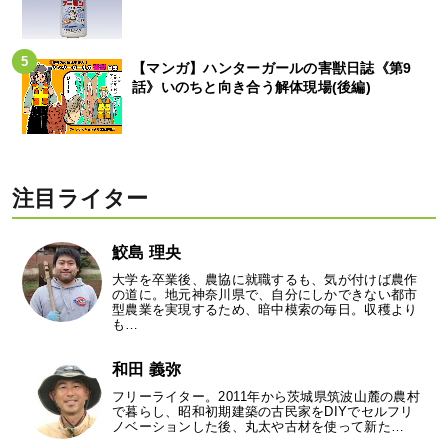
【マンガ】ハンターガールの害獣日誌《第9
話》いのちと向き合う解体現場(後編)
注目ライター
鮫島 理央
大学を卒業後、農協に就職するも、気が付けば農作
の道に。地元神奈川県で、自分にしかできない都市
型農業を実現するため、暗中模索の毎日。収穫より
も…
和田 義弥
フリーライター。2011年から茨城県筑波山麓の農村
で暮らし、昭和初期建築の古民家をDIYでセルフリ
ノベーションした後、丸太や古材を使って新た…