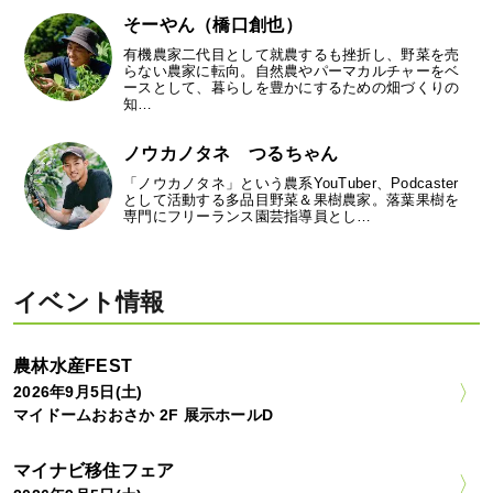
そーやん（橋口創也）
有機農家二代目として就農するも挫折し、野菜を売
らない農家に転向。自然農やパーマカルチャーをベ
ースとして、暮らしを豊かにするための畑づくりの
知…
ノウカノタネ つるちゃん
「ノウカノタネ」という農系YouTuber、Podcaster
として活動する多品目野菜＆果樹農家。落葉果樹を
専門にフリーランス園芸指導員とし…
イベント情報
農林水産FEST
2026年9月5日(土)
マイドームおおさか 2F 展示ホールD
マイナビ移住フェア