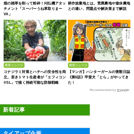
畑の雑草を削って粉砕！刈払機アタッ
耕作放棄地とは。荒廃農地や遊休農地
チメント「スーパーうね草取りまー
との違い、問題点や解決策まで解説
VA」
農業ニュース
農業ニュース
コナジラミ対策とハチへの安全性を両
【マンガ】ハンターガールの害獣日誌
立。若きトマト生産者が「エフィコン
《第6話》甲斐犬「とら」がやってき
®SL」で描く持続可能な防除戦略
た！
Recommended by
新着記事
タイアップ企画