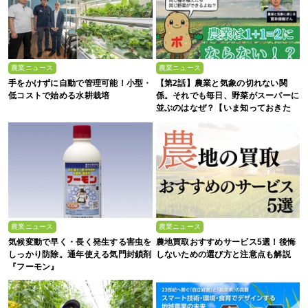
農業ニュース
農業ニュース
手をかけずに自動で管理可能！小型・
【第2話】農業と気象の切れない関
低コストで始める水耕栽培
係。それでも毎日、野菜がスーパーに
並ぶのはなぜ？【いま知っておきた
い、これからの”食”の話】
農業ニュース
農業ニュース
気候変動で早く・長く発生する害虫を
農地買取おすすめサービス5選！後悔
しっかり防除。通年使える気門封鎖剤
しないための選び方と注意点も解説
『フーモン』