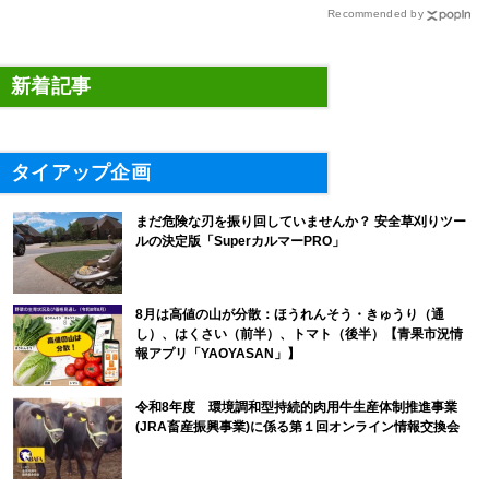
Recommended by
新着記事
タイアップ企画
まだ危険な刃を振り回していませんか？ 安全草刈りツー
ルの決定版「SuperカルマーPRO」
8月は高値の山が分散：ほうれんそう・きゅうり（通
し）、はくさい（前半）、トマト（後半）【青果市況情
報アプリ「YAOYASAN」】
令和8年度 環境調和型持続的肉用牛生産体制推進事業
(JRA畜産振興事業)に係る第１回オンライン情報交換会