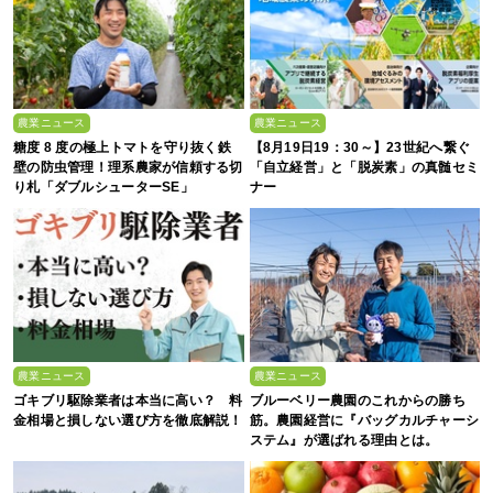
農業ニュース
農業ニュース
糖度 8 度の極上トマトを守り抜く鉄
【8月19日19：30～】23世紀へ繋ぐ
壁の防虫管理！理系農家が信頼する切
「自立経営」と「脱炭素」の真髄セミ
り札「ダブルシューターSE」
ナー
農業ニュース
農業ニュース
ゴキブリ駆除業者は本当に高い？ 料
ブルーベリー農園のこれからの勝ち
金相場と損しない選び方を徹底解説！
筋。農園経営に『バッグカルチャーシ
ステム』が選ばれる理由とは。