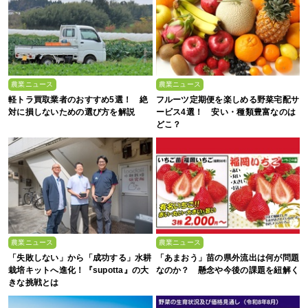
農業ニュース
農業ニュース
軽トラ買取業者のおすすめ5選！ 絶
フルーツ定期便を楽しめる野菜宅配サ
対に損しないための選び方を解説
ービス4選！ 安い・種類豊富なのは
どこ？
農業ニュース
農業ニュース
「失敗しない」から「成功する」水耕
「あまおう」苗の県外流出は何が問題
栽培キットへ進化！『supotta』の大
なのか？ 懸念や今後の課題を紐解く
きな挑戦とは