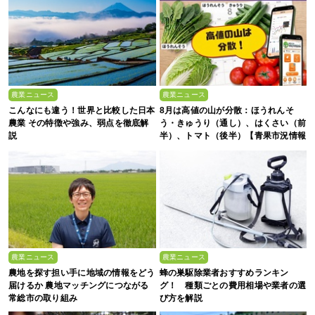
農業ニュース
農業ニュース
こんなにも違う！世界と比較した日本
8月は高値の山が分散：ほうれんそ
農業 その特徴や強み、弱点を徹底解
う・きゅうり（通し）、はくさい（前
説
半）、トマト（後半）【青果市況情報
アプリ「YAOYASAN」】
農業ニュース
農業ニュース
農地を探す担い手に地域の情報をどう
蜂の巣駆除業者おすすめランキン
届けるか 農地マッチングにつながる
グ！ 種類ごとの費用相場や業者の選
常総市の取り組み
び方を解説