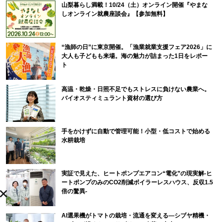
山梨暮らし満載！10/24（土）オンライン開催『やまな
しオンライン就農座談会』【参加無料】
“漁師の日”に東京開催。「漁業就業支援フェア2026」に
大人も子どもも来場。海の魅力が詰まった1日をレポー
ト
高温・乾燥・日照不足でもストレスに負けない農業へ。
バイオスティミュラント資材の選び方
手をかけずに自動で管理可能！小型・低コストで始める
水耕栽培
実証で見えた、ヒートポンプエアコン“電化”の現実解-ヒ
ートポンプのみのCO2削減ボイラーレスハウス、反収1.5
倍の驚異-
AI選果機がトマトの栽培・流通を変える―シブヤ精機・