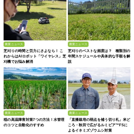
農業ニュース
農業ニュース
芝刈りの時間と労力にさよなら！ こ
芝刈りのベストな頻度は？ 種類別の
れからはAIロボット「ワイヤレス」芝
年間スケジュールや具体的な手順を解
刈機でお悩み解消
説
農業ニュース
農業ニュース
稲の高温障害対策7つの方法！水管理
「直播栽培の弱点を補う切り札」米ど
のコツと自動化のすすめ
ころ・秋田で広がるルミビア™FSに
よるイネミズゾウムシ対策