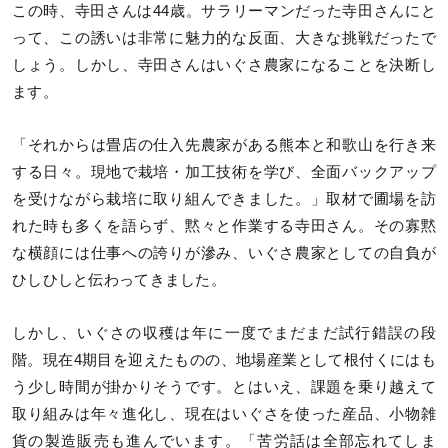
この時、寺田さんは44歳。サラリーマンだった寺田さんにと
って、この誘いは非常に魅力的な反面、大きな挑戦だったで
しょう。しかし、寺田さんはいぐさ農家になることを決断し
ます。
「それからは畳店の仕入先農家がある熊本と和歌山を行き来
する日々。現地で栽培・加工技術を学び、全面バックアップ
を受けながら栽培に取り組んできました。」取材で圃場を訪
れた時も多くを語らず、黙々と作業する寺田さん。その寡黙
な横顔には仕事への誇りが滲み、いぐさ農家としての自負が
ひしひしと伝わってきました。
しかし、いぐさの収穫は年に一度でまだまだ試行錯誤の段
階。現在4期目を迎えたものの、地場産業として根付くにはも
う少し時間が掛かりそうです。とはいえ、課題を乗り越えて
取り組みは年々進化し、現在はいぐさを使った産品、小物雑
貨の製造販売も進んでいます。「苦労話は全部忘れてしま