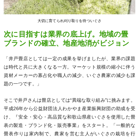
大切に育てられ刈り取りを待ついぐさ
次に目指すは業界の底上げ。地域の畳
ブランドの確立、地産地消がビジョン
「井戸畳店としては一定の成果を挙げましたが、業界の課題
は時代と共に大きくなる一方。マーケット規模の縮小に伴う
資材メーカーの寡占化や職人の減少、いぐさ農家の減少も課
題の一つです。」
そこで井戸さんは畳店としては“異端な取り組み”に挑みます。
平成26年から公益財団法人わかやま産業振興財団の助成を受
け、『安全・安心・高品質な和歌山県産いぐさを使用した畳
表の製造・ブランド化・販売事業』をスタート。「一般的な
畳表作りは家内制で、農家を営む主人がいぐさの栽培を行