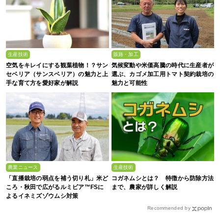
生産技術
販路・加工
空気をキレイにする観葉植物！？サン
気候変動や米価高騰の時代に生産者が
セベリア（サンスベリア）の魅力と上
選ぶ、カゴメ加工用トマト契約栽培の
手な育て方を愛好家が解説
魅力と可能性
農業ニュース
生産技術
「直播栽培の弱点を補う切り札」米ど
コガネムシとは？ 特徴から防除方法
ころ・秋田で広がるルミビア™FSに
まで、農家が詳しく解説
よるイネミズゾウムシ対策
Recommended by