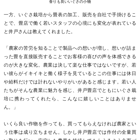
香りも良いいぐさの小物
一方、いぐさ栽培から畳表の加工、販売を自社で手掛けるこ
とで、畳店で働く若いスタッフの心境にも変化が表れている
と井戸さんは教えてくれました。
「農家の苦労を知ることで製品への想いが増し、想いが詰ま
った畳を直接販売することでお客様の喜びの声を体感できる
のが大きな変化。農業は決して楽な仕事ではないですが、若
い彼らがイキイキと働く様子を見ているとこの仕事には休日
や給料だけでは計れないやりがいがあると感じます。若い人
たちがそんな農業に魅力を感じ、井戸畳店でともにいぐさ栽
培に携わってくれたら、こんなに嬉しいことはありませ
ん。」
いくら良い作物を作っても、買ってもらえなければ農家とい
う仕事は成り立ちません。しかし井戸畳店では作付の全量買