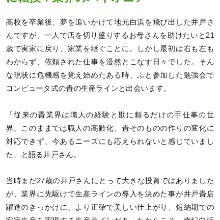
高校を卒業後、夢を追いかけて地元白浜を飛び出した井戸さ
んですが、一人で店を切り盛りするお母さんを助けたいと21
歳で実家に戻り、家業を継ぐことに。しかし最初は右も左も
わからず、依頼された仕事を漫然とこなす日々でした。そん
な現状に危機感を覚え始めたある時、ふと参加した勉強会で
コンピュータ式の畳の生産ラインと出会います。
「従来の畳業界は職人の経験と勘に頼るだけの手仕事の世
界。このままでは職人の高齢化、畳そのものの作りの変化に
対応できず、今あるニーズにも応えられないと感じていまし
た」と語る井戸さん。
当時まだ27歳の井戸さんにとって大きな投資ではありました
が、業界に先駆けて生産ラインの導入を決めた事が井戸畳店
躍進のきっかけに。より正確で美しい仕上がり、短納期での