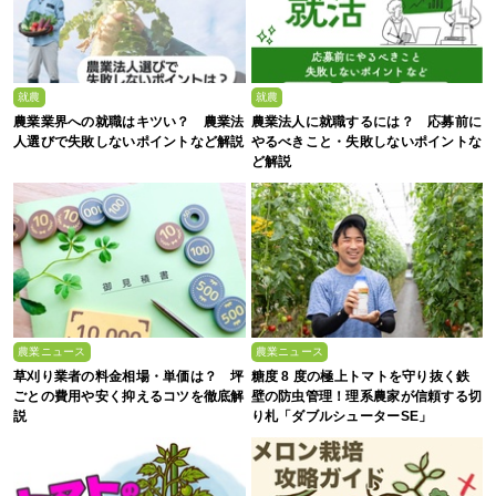
就農
就農
農業業界への就職はキツい？ 農業法
農業法人に就職するには？ 応募前に
人選びで失敗しないポイントなど解説
やるべきこと・失敗しないポイントな
ど解説
農業ニュース
農業ニュース
草刈り業者の料金相場・単価は？ 坪
糖度 8 度の極上トマトを守り抜く鉄
ごとの費用や安く抑えるコツを徹底解
壁の防虫管理！理系農家が信頼する切
説
り札「ダブルシューターSE」