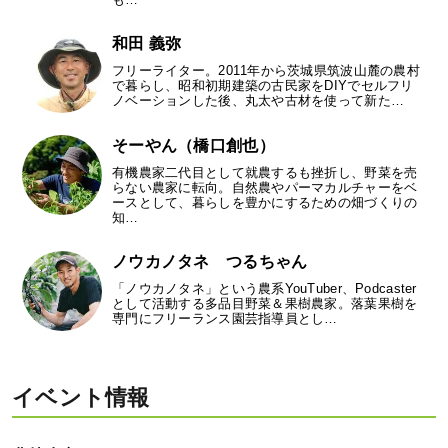
和田 義弥
フリーライター。2011年から茨城県筑波山麓の農村
で暮らし、昭和初期建築の古民家をDIYでセルフリ
ノベーションした後、丸太や古材を使って新た…
そーやん（橋口創也）
有機農家二代目として就農するも挫折し、野菜を売
らない農家に転向。自然農やパーマカルチャーをベ
ースとして、暮らしを豊かにするための畑づくりの
知…
ノウカノタネ つるちゃん
「ノウカノタネ」という農系YouTuber、Podcaster
として活動する多品目野菜＆果樹農家。落葉果樹を
専門にフリーランス園芸指導員とし…
イベント情報