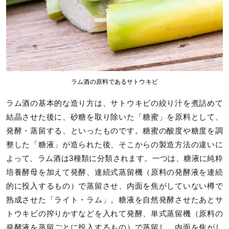
ラム酒の原料であるサトウキビ
ラム酒の基本的な造り方は、サトウキビの絞り汁を煮詰めて
結晶させた後に、砂糖を取り除いた「糖蜜」を原料として、
発酵・蒸留する、といったものです。糖蜜の酸度や糖度を調
整した「糖液」が造られた後、そこからの製造方法の違いに
よって、ラム酒は3種類に分類されます。一つは、糖液に純粋
培養酵母を加えて発酵、連続式蒸留機（原料の発酵液を連続
的に投入するもの）で蒸留させ、内面を焦がしていない樽で
熟成させた「ライト・ラム」。糖液を自然発酵させたあとサ
トウキビの搾りかすなどを入れて発酵、単式蒸留機（原料の
発酵液を蒸留ごとに投入するもの）で蒸留し、内面を焦がし