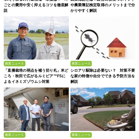
ごとの費用や安く抑えるコツを徹底解
や農業簿記検定取得のメリットまで分
説
かりやすく解説
農業ニュース
農業ニュース
「直播栽培の弱点を補う切り札」米ど
シロアリ駆除は必要ない？ 対策不要
ころ・秋田で広がるルミビア™FSに
な家の特徴や自分でできる予防方法を
よるイネミズゾウムシ対策
解説
農業ニュース
農業ニュース