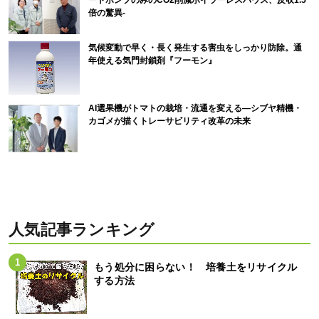
ートポンプのみのCO2削減ボイラーレスハウス、反収1.5
倍の驚異-
気候変動で早く・長く発生する害虫をしっかり防除。通
年使える気門封鎖剤『フーモン』
AI選果機がトマトの栽培・流通を変える―シブヤ精機・
カゴメが描くトレーサビリティ改革の未来
人気記事ランキング
もう処分に困らない！ 培養土をリサイクル
する方法