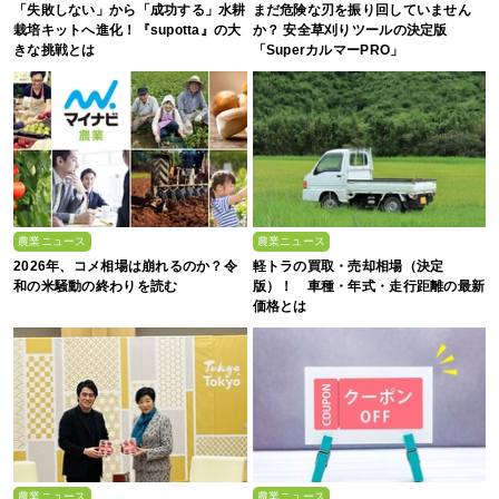
「失敗しない」から「成功する」水耕
まだ危険な刃を振り回していません
栽培キットへ進化！『supotta』の大
か？ 安全草刈りツールの決定版
きな挑戦とは
「SuperカルマーPRO」
農業ニュース
農業ニュース
2026年、コメ相場は崩れるのか？令
軽トラの買取・売却相場（決定
和の米騒動の終わりを読む
版）！ 車種・年式・走行距離の最新
価格とは
農業ニュース
農業ニュース