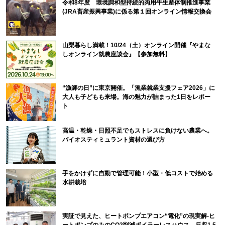
令和8年度 環境調和型持続的肉用牛生産体制推進事業
(JRA畜産振興事業)に係る第１回オンライン情報交換会
山梨暮らし満載！10/24（土）オンライン開催『やまな
しオンライン就農座談会』【参加無料】
“漁師の日”に東京開催。「漁業就業支援フェア2026」に
大人も子どもも来場。海の魅力が詰まった1日をレポー
ト
高温・乾燥・日照不足でもストレスに負けない農業へ。
バイオスティミュラント資材の選び方
手をかけずに自動で管理可能！小型・低コストで始める
水耕栽培
実証で見えた、ヒートポンプエアコン“電化”の現実解-ヒ