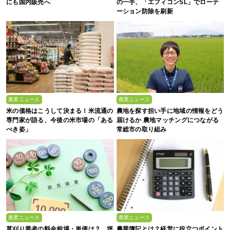
にも国内販売へ
の一手、「エフィコンSL」でローテ
ーション防除を刷新
農業ニュース
農業ニュース
米の価格はこうして決まる！米流通の
農地を探す担い手に地域の情報をどう
専門家が語る、今後の米市場の「ある
届けるか 農地マッチングにつながる
べき姿」
常総市の取り組み
農業ニュース
農業ニュース
草刈り業者の料金相場・単価は？ 坪
農業簿記とは？経営に役立つポイント