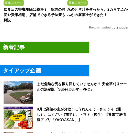
農業ニュース
農業ニュース
飲食店の害虫駆除は義務？ 駆除の頻
米のとぎ汁を使ったら、2カ月でふか
度や費用相場、店舗でできる予防策も
ふかの腐葉土ができた！
解説
Recommended by
新着記事
タイアップ企画
まだ危険な刃を振り回していませんか？ 安全草刈りツー
ルの決定版「SuperカルマーPRO」
8月は高値の山が分散：ほうれんそう・きゅうり（通
し）、はくさい（前半）、トマト（後半）【青果市況情
報アプリ「YAOYASAN」】