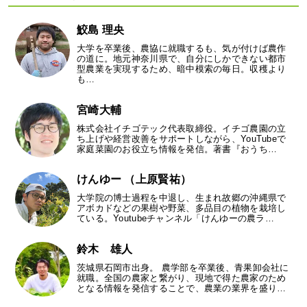
鮫島 理央
大学を卒業後、農協に就職するも、気が付けば農作
の道に。地元神奈川県で、自分にしかできない都市
型農業を実現するため、暗中模索の毎日。収穫より
も…
宮崎大輔
株式会社イチゴテック代表取締役。イチゴ農園の立
ち上げや経営改善をサポートしながら、YouTubeで
家庭菜園のお役立ち情報を発信。著書『おうち…
けんゆー （上原賢祐）
大学院の博士過程を中退し、生まれ故郷の沖縄県で
アボカドなどの果樹や野菜、多品目の植物を栽培し
ている。Youtubeチャンネル「けんゆーの農ラ…
鈴木 雄人
茨城県石岡市出身。 農学部を卒業後、青果卸会社に
就職。全国の農家と繋がり、現地で得た農家のため
となる情報を発信することで、農業の業界を盛り…