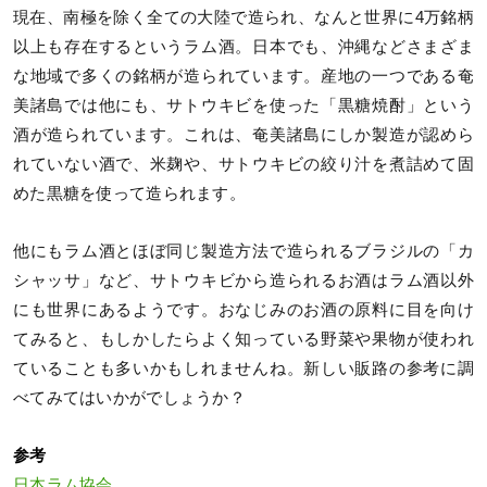
現在、南極を除く全ての大陸で造られ、なんと世界に4万銘柄
以上も存在するというラム酒。日本でも、沖縄などさまざま
な地域で多くの銘柄が造られています。産地の一つである奄
美諸島では他にも、サトウキビを使った「黒糖焼酎」という
酒が造られています。これは、奄美諸島にしか製造が認めら
れていない酒で、米麹や、サトウキビの絞り汁を煮詰めて固
めた黒糖を使って造られます。
他にもラム酒とほぼ同じ製造方法で造られるブラジルの「カ
シャッサ」など、サトウキビから造られるお酒はラム酒以外
にも世界にあるようです。おなじみのお酒の原料に目を向け
てみると、もしかしたらよく知っている野菜や果物が使われ
ていることも多いかもしれませんね。新しい販路の参考に調
べてみてはいかがでしょうか？
参考
日本ラム協会