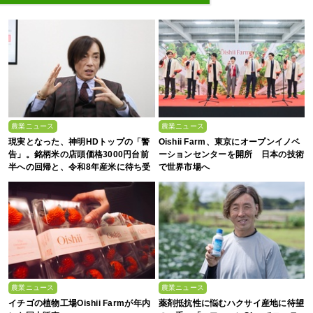
農業ニュース
農業ニュース
現実となった、神明HDトップの「警
Oishii Farm、東京にオープンイノベ
告」。銘柄米の店頭価格3000円台前
ーションセンターを開所 日本の技術
半への回帰と、令和8年産米に待ち受
で世界市場へ
ける“大暴落”の可能性
農業ニュース
農業ニュース
イチゴの植物工場Oishii Farmが年内
薬剤抵抗性に悩むハクサイ産地に待望