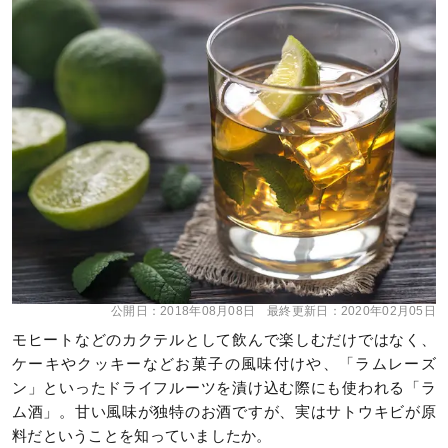
公開日：
2018年08月08日
最終更新日：
2020年02月05日
モヒートなどのカクテルとして飲んで楽しむだけではなく、
ケーキやクッキーなどお菓子の風味付けや、「ラムレーズ
ン」といったドライフルーツを漬け込む際にも使われる「ラ
ム酒」。甘い風味が独特のお酒ですが、実はサトウキビが原
料だということを知っていましたか。