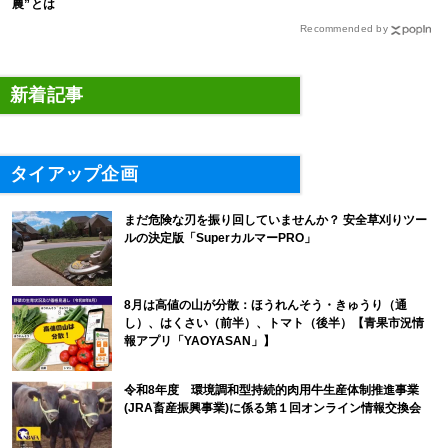
農”とは
Recommended by
新着記事
タイアップ企画
まだ危険な刃を振り回していませんか？ 安全草刈りツー
ルの決定版「SuperカルマーPRO」
8月は高値の山が分散：ほうれんそう・きゅうり（通
し）、はくさい（前半）、トマト（後半）【青果市況情
報アプリ「YAOYASAN」】
令和8年度 環境調和型持続的肉用牛生産体制推進事業
(JRA畜産振興事業)に係る第１回オンライン情報交換会