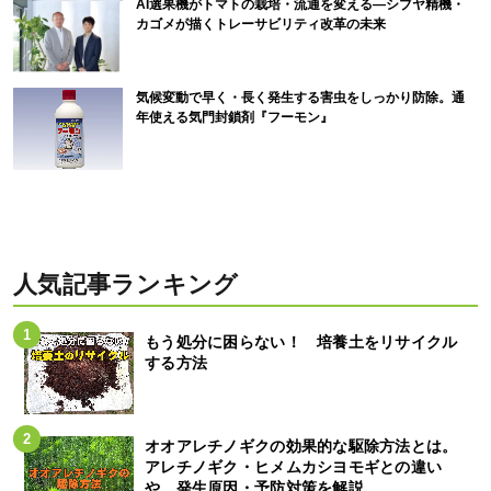
AI選果機がトマトの栽培・流通を変える―シブヤ精機・
カゴメが描くトレーサビリティ改革の未来
気候変動で早く・長く発生する害虫をしっかり防除。通
年使える気門封鎖剤『フーモン』
人気記事ランキング
もう処分に困らない！ 培養土をリサイクル
する方法
オオアレチノギクの効果的な駆除方法とは。
アレチノギク・ヒメムカシヨモギとの違い
や、発生原因・予防対策を解説