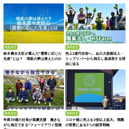
農業経営
農業経営
鈴木農水大臣が選んだ“需要に応じた
売上1億円目前へ。あの大規模法人・
生産”とは？ 増産の夢は潰えたのか
トップリバーから独立し急成長する理
由に迫る
農業経営
農業経営
年商30億の社長が就農支援 働きな
コロナ禍に売上を2倍以上拡大。飛躍
がら独立できる“フェードアウト型就
の背景にある3つの経営戦略