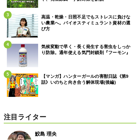
高温・乾燥・日照不足でもストレスに負けな
い農業へ。バイオスティミュラント資材の選
び方
気候変動で早く・長く発生する害虫をしっか
り防除。通年使える気門封鎖剤『フーモン』
【マンガ】ハンターガールの害獣日誌《第9
話》いのちと向き合う解体現場(後編)
注目ライター
鮫島 理央