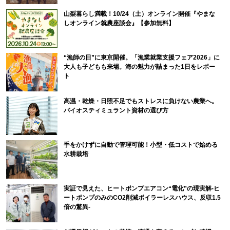
山梨暮らし満載！10/24（土）オンライン開催『やまな
しオンライン就農座談会』【参加無料】
“漁師の日”に東京開催。「漁業就業支援フェア2026」に
大人も子どもも来場。海の魅力が詰まった1日をレポー
ト
高温・乾燥・日照不足でもストレスに負けない農業へ。
バイオスティミュラント資材の選び方
手をかけずに自動で管理可能！小型・低コストで始める
水耕栽培
実証で見えた、ヒートポンプエアコン“電化”の現実解-ヒ
ートポンプのみのCO2削減ボイラーレスハウス、反収1.5
倍の驚異-