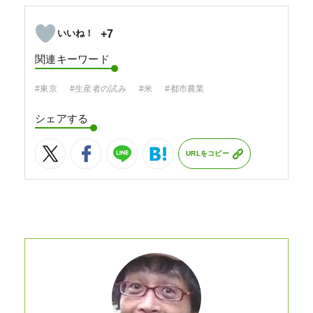
+7
関連キーワード
#東京
#生産者の試み
#米
#都市農業
シェアする
URLをコピー