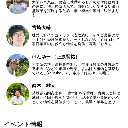
大学を卒業後、農協に就職するも、気が付けば農作
の道に。地元神奈川県で、自分にしかできない都市
型農業を実現するため、暗中模索の毎日。収穫より
も…
宮崎大輔
株式会社イチゴテック代表取締役。イチゴ農園の立
ち上げや経営改善をサポートしながら、YouTubeで
家庭菜園のお役立ち情報を発信。著書『おうち…
けんゆー （上原賢祐）
大学院の博士過程を中退し、生まれ故郷の沖縄県で
アボカドなどの果樹や野菜、多品目の植物を栽培し
ている。Youtubeチャンネル「けんゆーの農ラ…
鈴木 雄人
茨城県石岡市出身。 農学部を卒業後、青果卸会社に
就職。全国の農家と繋がり、現地で得た農家のため
となる情報を発信することで、農業の業界を盛り…
イベント情報