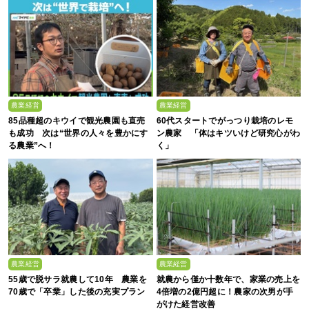
農業経営
農業経営
85品種超のキウイで観光農園も直売
60代スタートでがっつり栽培のレモ
も成功 次は“世界の人々を豊かにす
ン農家 「体はキツいけど研究心がわ
る農業”へ！
く」
農業経営
農業経営
55歳で脱サラ就農して10年 農業を
就農から僅か十数年で、家業の売上を
70歳で「卒業」した後の充実プラン
4倍増の2億円超に！農家の次男が手
がけた経営改善