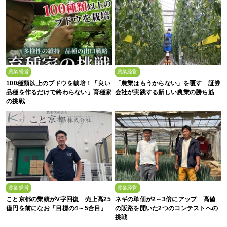
農業経営
農業経営
100種類以上のブドウを栽培！「良い
「農業はもうからない」を覆す 証券
品種を作るだけで終わらない」育種家
会社が実践する新しい農業の勝ち筋
の挑戦
農業経営
農業経営
こと京都の業績がV字回復 売上高25
ネギの単価が2～3倍にアップ 高値
億円を前になお「目標の4～5合目」
の販路を開いた2つのコンテストへの
挑戦