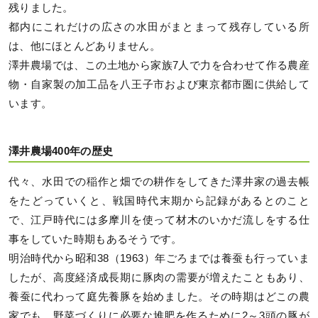
残りました。
都内にこれだけの広さの水田がまとまって残存している所
は、他にほとんどありません。
澤井農場では、この土地から家族7人で力を合わせて作る農産
物・自家製の加工品を八王子市および東京都市圏に供給して
います。
澤井農場400年の歴史
代々、水田での稲作と畑での耕作をしてきた澤井家の過去帳
をたどっていくと、戦国時代末期から記録があるとのこと
で、江戸時代には多摩川を使って材木のいかだ流しをする仕
事をしていた時期もあるそうです。
明治時代から昭和38（1963）年ごろまでは養蚕も行っていま
したが、高度経済成長期に豚肉の需要が増えたこともあり、
養蚕に代わって庭先養豚を始めました。その時期はどこの農
家でも、野菜づくりに必要な堆肥を作るために2～3頭の豚が