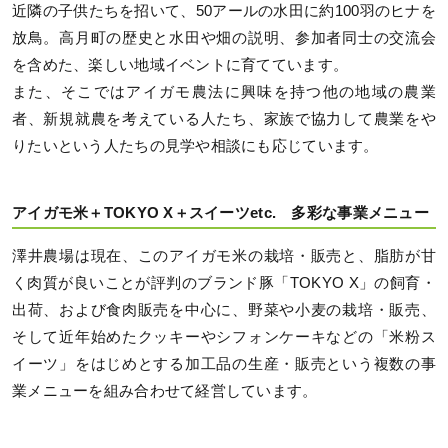
近隣の子供たちを招いて、50アールの水田に約100羽のヒナを
放鳥。高月町の歴史と水田や畑の説明、参加者同士の交流会
を含めた、楽しい地域イベントに育てています。
また、そこではアイガモ農法に興味を持つ他の地域の農業
者、新規就農を考えている人たち、家族で協力して農業をや
りたいという人たちの見学や相談にも応じています。
アイガモ米＋TOKYO X＋スイーツetc. 多彩な事業メニュー
澤井農場は現在、このアイガモ米の栽培・販売と、脂肪が甘
く肉質が良いことが評判のブランド豚「TOKYO X」の飼育・
出荷、および食肉販売を中心に、野菜や小麦の栽培・販売、
そして近年始めたクッキーやシフォンケーキなどの「米粉ス
イーツ」をはじめとする加工品の生産・販売という複数の事
業メニューを組み合わせて経営しています。