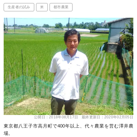
生産者の試み
米
都市農業
公開日：
2018年08月17日
最終更新日：
2020年02月05日
東京都八王子市高月町で400年以上、代々農業を営む澤井農
場。