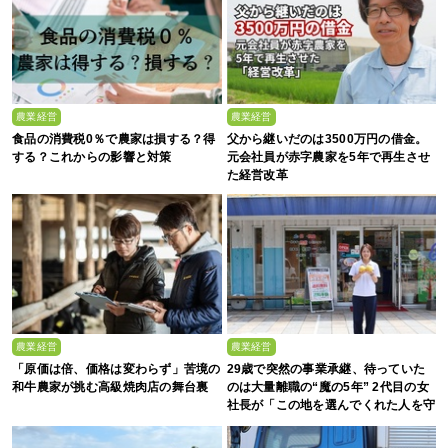
農業経営
農業経営
食品の消費税0％で農家は損する？得
父から継いだのは3500万円の借金。
する？これからの影響と対策
元会社員が赤字農家を5年で再生させ
た経営改革
農業経営
農業経営
「原価は倍、価格は変わらず」苦境の
29歳で突然の事業承継、待っていた
和牛農家が挑む高級焼肉店の舞台裏
のは大量離職の“魔の5年” 2代目の女
社長が「この地を選んでくれた人を守
る」と誓った日