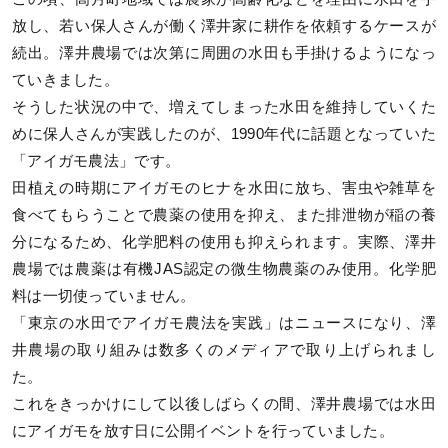
放し、若い保人さんが働く澤井家に耕作を依頼するケースが
続出。澤井農場では次第に周囲の水田も手掛けるようになっ
ていきました。
そうした状況の中で、増えてしまった水田を維持していくた
めに保人さんが実践したのが、1990年代に話題となっていた
「アイガモ農法」です。
田植えの時期にアイガモのヒナを水田に放ち、害虫や雑草を
食べてもらうことで農薬の使用を抑え、また排泄物が稲の養
分になるため、化学肥料の使用も抑えられます。実際、澤井
農場では農薬は有機JAS認定の微生物農薬のみ使用。化学肥
料は一切使っていません。
「東京の水田でアイガモ農法を実践」はニュースになり、澤
井農場の取り組みは数多くのメディアで取り上げられまし
た。
これをきっかけにして以後しばらくの間、澤井農場では水田
にアイガモを放す日に公開イベントを行っていました。