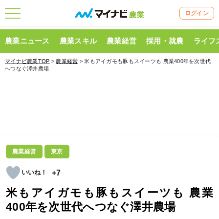
ログイン
農業ニュース
農業スキル
農業経営
採用・就農
ライフ
マイナビ農業TOP
>
農業経営
> 米もアイガモも豚もスイーツも 農業400年を次世代
へつなぐ澤井農場
農業経営
東京
+7
米もアイガモも豚もスイーツも 農業
400年を次世代へつなぐ澤井農場