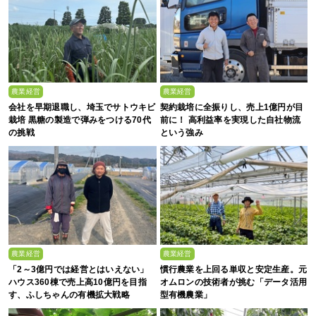
農業経営
農業経営
会社を早期退職し、埼玉でサトウキビ
契約栽培に全振りし、売上1億円が目
栽培 黒糖の製造で弾みをつける70代
前に！ 高利益率を実現した自社物流
の挑戦
という強み
農業経営
農業経営
「2～3億円では経営とはいえない」
慣行農業を上回る単収と安定生産。元
ハウス360棟で売上高10億円を目指
オムロンの技術者が挑む「データ活用
す、ふしちゃんの有機拡大戦略
型有機農業」