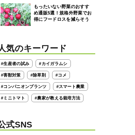
もったいない野菜のおすす
め通販5選！規格外野菜でお
得にフードロスを減らそう
人気のキーワード
#生産者の試み
#カイガラムシ
#害獣対策
#除草剤
#コメ
#コンパニオンプランツ
#スマート農業
#ミニトマト
#農家が教える栽培方法
公式SNS