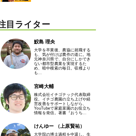
注目ライター
鮫島 理央
大学を卒業後、農協に就職する
も、気が付けば農作の道に。地
元神奈川県で、自分にしかでき
ない都市型農業を実現するた
め、暗中模索の毎日。収穫より
も…
宮崎大輔
株式会社イチゴテック代表取締
役。イチゴ農園の立ち上げや経
営改善をサポートしながら、
YouTubeで家庭菜園のお役立ち
情報を発信。著書『おうち…
けんゆー （上原賢祐）
大学院の博士過程を中退し、生