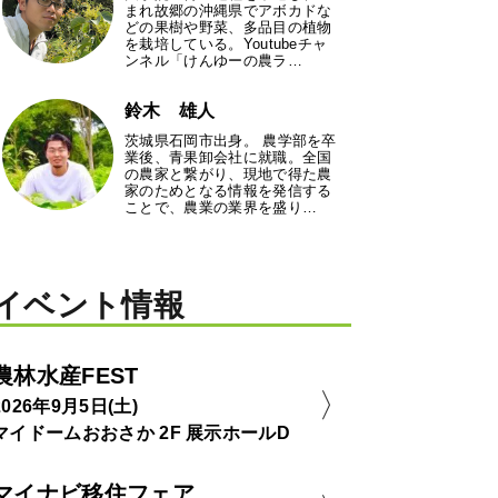
まれ故郷の沖縄県でアボカドな
どの果樹や野菜、多品目の植物
を栽培している。Youtubeチャ
ンネル「けんゆーの農ラ…
鈴木 雄人
茨城県石岡市出身。 農学部を卒
業後、青果卸会社に就職。全国
の農家と繋がり、現地で得た農
家のためとなる情報を発信する
ことで、農業の業界を盛り…
イベント情報
農林水産FEST
2026年9月5日(土)
マイドームおおさか 2F 展示ホールD
マイナビ移住フェア