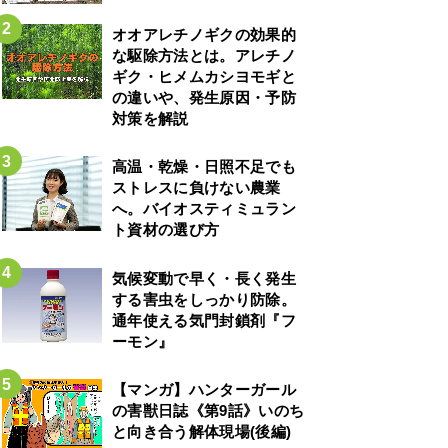
オオアレチノギクの効果的
な駆除方法とは。アレチノ
ギク・ヒメムカシヨモギと
の違いや、発生原因・予防
対策を解説
高温・乾燥・日照不足でも
ストレスに負けない農業
へ。バイオスティミュラン
ト資材の選び方
気候変動で早く・長く発生
する害虫をしっかり防除。
通年使える気門封鎖剤『フ
ーモン』
【マンガ】ハンターガール
の害獣日誌《第9話》いのち
と向き合う解体現場(後編)