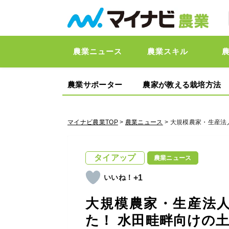
農業ニュース
農業スキル
農業サポーター
農家が教える栽培方法
マイナビ農業TOP
>
農業ニュース
> 大規模農家・生産
タイアップ
農業ニュース
+1
大規模農家・生産法
た！ 水田畦畔向けの