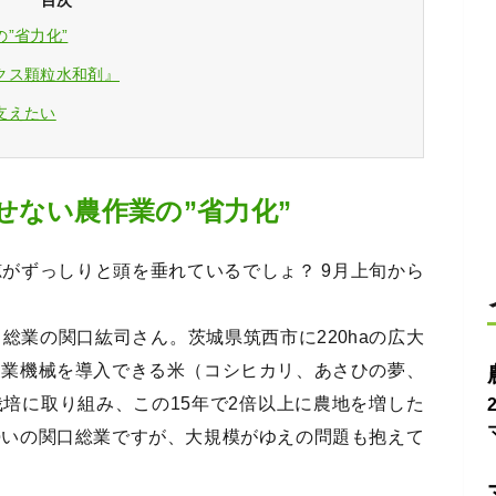
目次
”省力化”
クス顆粒水和剤』
支えたい
せない農作業の”省力化”
がずっしりと頭を垂れているでしょ？ 9月上旬から
総業の関口紘司さん。茨城県筑西市に220haの広大
農業機械を導入できる米（コシヒカリ、あさひの夢、
培に取り組み、この15年で2倍以上に農地を増した
勢いの関口総業ですが、大規模がゆえの問題も抱えて