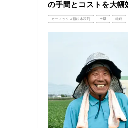
の手間とコストを大幅
カーメックス顆粒水和剤
土壌
畦畔