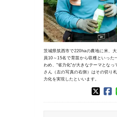
茨城県筑西市で220haの農地に米
員10～15名で育苗から収穫といっ
わめ、”省力化”が大きなテーマとな
さん（左の写真の右側）はその切り
力化を実現したといいます。