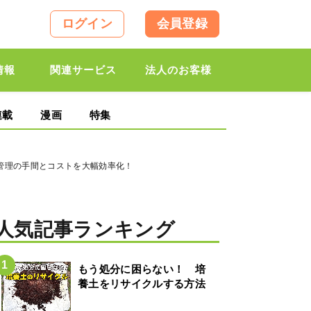
ログイン
会員登録
情報
関連サービス
法人のお客様
連載
漫画
特集
管理の手間とコストを大幅効率化！
人気記事ランキング
もう処分に困らない！ 培
養土をリサイクルする方法