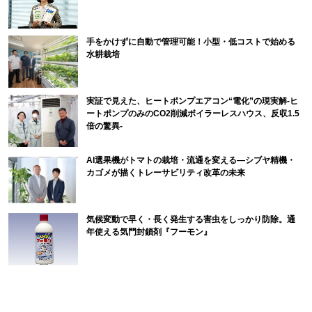
手をかけずに自動で管理可能！小型・低コストで始める
水耕栽培
実証で見えた、ヒートポンプエアコン“電化”の現実解-ヒ
ートポンプのみのCO2削減ボイラーレスハウス、反収1.5
倍の驚異-
AI選果機がトマトの栽培・流通を変える―シブヤ精機・
カゴメが描くトレーサビリティ改革の未来
気候変動で早く・長く発生する害虫をしっかり防除。通
年使える気門封鎖剤『フーモン』