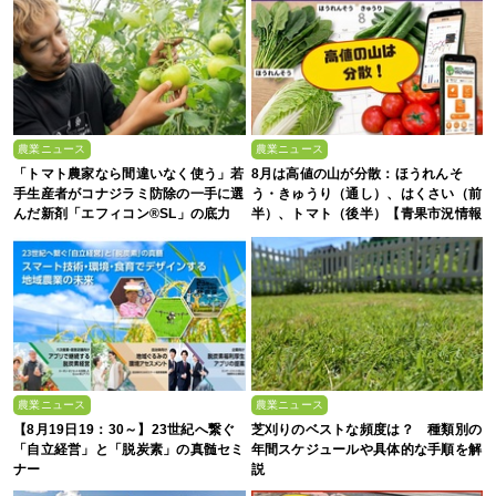
農業ニュース
農業ニュース
「トマト農家なら間違いなく使う」若
8月は高値の山が分散：ほうれんそ
手生産者がコナジラミ防除の一手に選
う・きゅうり（通し）、はくさい（前
んだ新剤「エフィコン®SL」の底力
半）、トマト（後半）【青果市況情報
アプリ「YAOYASAN」】
農業ニュース
農業ニュース
【8月19日19：30～】23世紀へ繋ぐ
芝刈りのベストな頻度は？ 種類別の
「自立経営」と「脱炭素」の真髄セミ
年間スケジュールや具体的な手順を解
ナー
説