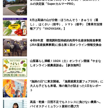
ルの決定版「SuperカルマーPRO」
8月は高値の山が分散：ほうれんそう・きゅうり（通
し）、はくさい（前半）、トマト（後半）【青果市況情
報アプリ「YAOYASAN」】
令和8年度 環境調和型持続的肉用牛生産体制推進事業
(JRA畜産振興事業)に係る第１回オンライン情報交換会
山梨暮らし満載！10/24（土）オンライン開催『やまな
しオンライン就農座談会』【参加無料】
“漁師の日”に東京開催。「漁業就業支援フェア2026」に
大人も子どもも来場。海の魅力が詰まった1日をレポー
ト
高温・乾燥・日照不足でもストレスに負けない農業へ。
バイオスティミュラント資材の選び方