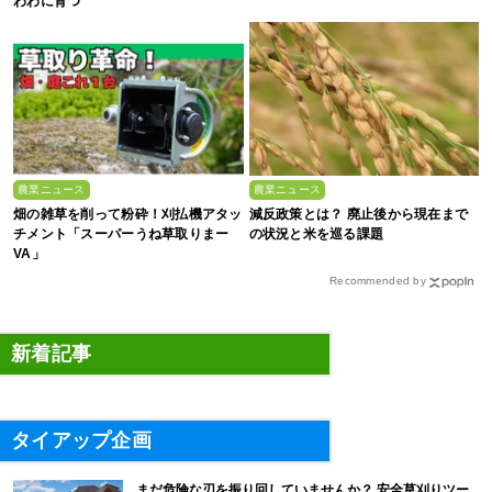
わわに育つ
農業ニュース
農業ニュース
畑の雑草を削って粉砕！刈払機アタッ
減反政策とは？ 廃止後から現在まで
チメント「スーパーうね草取りまー
の状況と米を巡る課題
VA」
Recommended by
新着記事
タイアップ企画
まだ危険な刃を振り回していませんか？ 安全草刈りツー