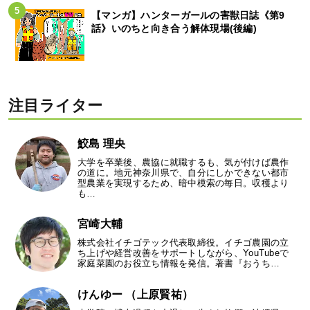
【マンガ】ハンターガールの害獣日誌《第9
話》いのちと向き合う解体現場(後編)
注目ライター
鮫島 理央
大学を卒業後、農協に就職するも、気が付けば農作
の道に。地元神奈川県で、自分にしかできない都市
型農業を実現するため、暗中模索の毎日。収穫より
も…
宮崎大輔
株式会社イチゴテック代表取締役。イチゴ農園の立
ち上げや経営改善をサポートしながら、YouTubeで
家庭菜園のお役立ち情報を発信。著書『おうち…
けんゆー （上原賢祐）