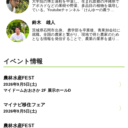
大学院の博士過程を中退し、生まれ故郷の沖縄県で
アボカドなどの果樹や野菜、多品目の植物を栽培し
ている。Youtubeチャンネル「けんゆーの農ラ…
鈴木 雄人
茨城県石岡市出身。 農学部を卒業後、青果卸会社に
就職。全国の農家と繋がり、現地で得た農家のため
となる情報を発信することで、農業の業界を盛り…
イベント情報
農林水産FEST
2026年9月5日(土)
マイドームおおさか 2F 展示ホールD
マイナビ移住フェア
2026年9月5日(土)
農林水産FEST