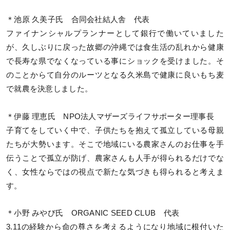
＊池原 久美子氏 合同会社結人舎 代表
ファイナンシャルプランナーとして銀行で働いていました
が、久しぶりに戻った故郷の沖縄では食生活の乱れから健康
で長寿な県でなくなっている事にショックを受けました。そ
のことからて自分のルーツとなる久米島で健康に良いもち麦
で就農を決意しました。
＊伊藤 理恵氏 NPO法人マザーズライフサポーター理事長
子育てをしていく中で、子供たちを抱えて孤立している母親
たちが大勢います。そこで地域にいる農家さんのお仕事を手
伝うことで孤立が防げ、農家さんも人手が得られるだけでな
く、女性ならではの視点で新たな気づきも得られると考えま
す。
＊小野 みやび氏 ORGANIC SEED CLUB 代表
3.11の経験から命の尊さを考えるようになり地域に根付いた