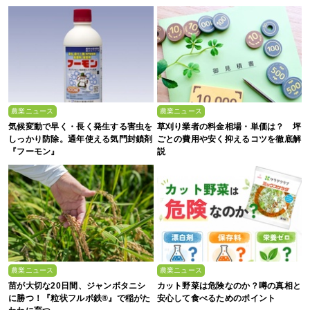
農業ニュース
農業ニュース
気候変動で早く・長く発生する害虫を
草刈り業者の料金相場・単価は？ 坪
しっかり防除。通年使える気門封鎖剤
ごとの費用や安く抑えるコツを徹底解
『フーモン』
説
農業ニュース
農業ニュース
苗が大切な20日間、ジャンボタニシ
カット野菜は危険なのか？噂の真相と
に勝つ！『粒状フルボ鉄®』で稲がた
安心して食べるためのポイント