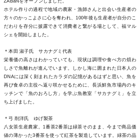
ZABaNをオープンしました。
ホテル作りの過程で地域の農家・漁師さんと出会い生産者の
方々のかっこよさに心を奪われ、100年後も生産者が自分のこ
だわりを存分に披露できて消費者と繋がる場として、福マル
シェを開始しました。
＊本田 淑子氏 サカナグミ代表
栄養価の高さはわかっていても、現状は調理や食べ方の煩わ
しさで魚離れが進んでいます。しかし海に囲まれた日本人の
DNAには深く刻まれたカラダの記憶があるはずと思い、魚を
再び食卓の主役へ返り咲かせるために、長浜鮮魚市場内のキ
ッチンで「魚のおろし方」を学ぶ魚教室「サカナグミ」を立
ち上げました。
＊弓 削洋氏 ゆげ製茶
八女茶生産農家。1番茶2番茶は緑茶そのまま、今まで商品価
値の薄かった3番茶を使って紅茶を製造しています。緑茶の品