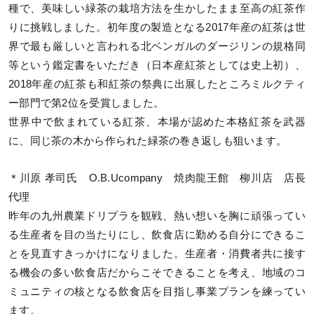
種で、美味しい緑茶の栽培方法を生かしたまま至高の紅茶作
りに挑戦しました。初年度の製造となる2017年産の紅茶は世
界で最も厳しいと言われる北ベンガルのダージリンの規格同
等という鑑定書をいただき（日本産紅茶としては史上初）、
2018年産の紅茶も和紅茶の祭典に出展したところミルクティ
ー部門で第2位を受賞しました。
世界中で飲まれている紅茶、本場が認めた本格紅茶を武器
に、同じ茶の木から作られた緑茶の巻き返しも狙います。
＊川原 孝司氏 O.B.Ucompany 焼肉龍王館 柳川店 店長
代理
昨年の九州農業ドリプラを観戦、熱い想いを胸に頑張ってい
る生産者を目の当たりにし、飲食店に勤める自分にできるこ
とを見直すきっかけになりました。生産者・消費者共に接す
る機会の多い飲食店だからこそできることを考え、地域のコ
ミュニティの核となる飲食店を目指し事業プランを練ってい
ます。