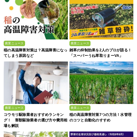
農業ニュース
農業ニュース
稲の高温障害対策は？高温障害になっ
雑草の抑制効果を2人のプロが語る！
てしまう原因など
「スーパーうね草取りまーVA」
農業ニュース
農業ニュース
コウモリ駆除業者おすすめランキン
稲の高温障害対策7つの方法！水管理
グ！ 害獣駆除業者の選び方や費用相
のコツと自動化のすすめ
場も解説