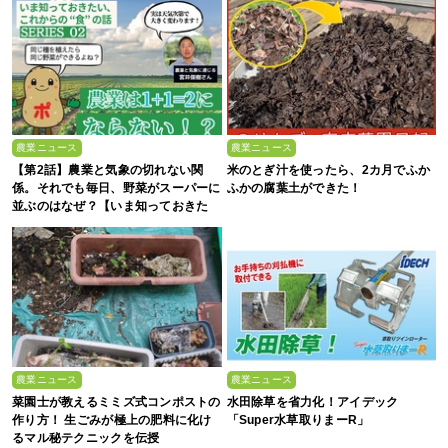
農業ニュース
農業ニュース
【第2話】農業と気象の切れない関
米のとぎ汁を使ったら、2カ月でふか
係。それでも毎日、野菜がスーパーに
ふかの腐葉土ができた！
並ぶのはなぜ？【いま知っておきた
い、これからの”食”の話】
農業ニュース
農業ニュース
菜園士が教えるミミズ式コンポストの
水田除草を省力化！アイデック
作り方！ 生ごみが極上の肥料に化け
「Super水草取りまーR」
るマル秘テクニックを伝授