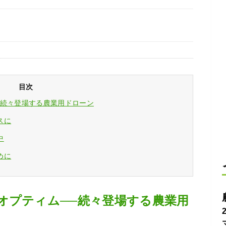
目次
─続々登場する農業用ドローン
スに
中
めに
オプティム──続々登場する農業用