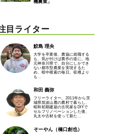
機農業」
注目ライター
鮫島 理央
大学を卒業後、農協に就職する
も、気が付けば農作の道に。地
元神奈川県で、自分にしかでき
ない都市型農業を実現するた
め、暗中模索の毎日。収穫より
も…
和田 義弥
フリーライター。2011年から茨
城県筑波山麓の農村で暮らし、
昭和初期建築の古民家をDIYで
セルフリノベーションした後、
丸太や古材を使って新た…
そーやん（橋口創也）