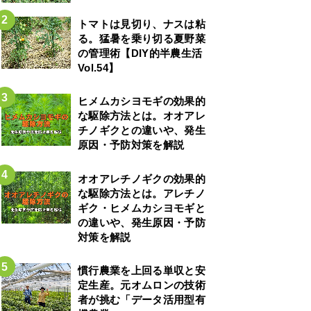
トマトは見切り、ナスは粘
る。猛暑を乗り切る夏野菜
の管理術【DIY的半農生活
Vol.54】
ヒメムカシヨモギの効果的
な駆除方法とは。オオアレ
チノギクとの違いや、発生
原因・予防対策を解説
オオアレチノギクの効果的
な駆除方法とは。アレチノ
ギク・ヒメムカシヨモギと
の違いや、発生原因・予防
対策を解説
慣行農業を上回る単収と安
定生産。元オムロンの技術
者が挑む「データ活用型有