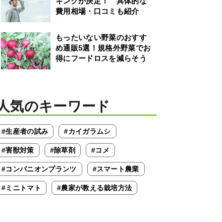
キングが決定！ 具体的な
費用相場・口コミも紹介
もったいない野菜のおすす
め通販5選！規格外野菜でお
得にフードロスを減らそう
人気のキーワード
#生産者の試み
#カイガラムシ
#害獣対策
#除草剤
#コメ
#コンパニオンプランツ
#スマート農業
#ミニトマト
#農家が教える栽培方法