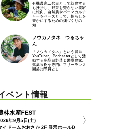
有機農家二代目として就農する
も挫折し、野菜を売らない農家
に転向。自然農やパーマカルチ
ャーをベースとして、暮らしを
豊かにするための畑づくりの
知…
ノウカノタネ つるちゃ
ん
「ノウカノタネ」という農系
YouTuber、Podcasterとして活
動する多品目野菜＆果樹農家。
落葉果樹を専門にフリーランス
園芸指導員とし…
イベント情報
農林水産FEST
2026年9月5日(土)
マイドームおおさか 2F 展示ホールD