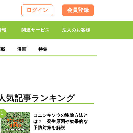
ログイン
会員登録
情報
関連サービス
法人のお客様
連載
漫画
特集
人気記事ランキング
コニシキソウの駆除方法と
は？ 発生原因や効果的な
予防対策を解説