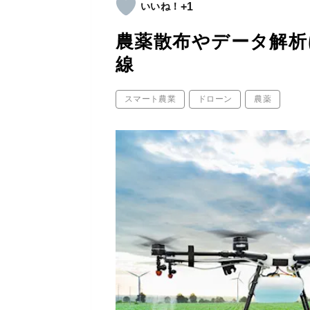
+1
農薬散布やデータ解析
線
スマート農業
ドローン
農薬