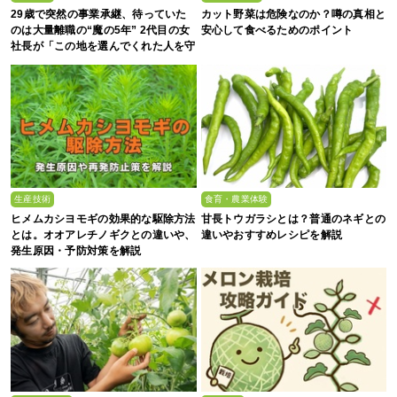
29歳で突然の事業承継、待っていた
カット野菜は危険なのか？噂の真相と
のは大量離職の“魔の5年” 2代目の女
安心して食べるためのポイント
社長が「この地を選んでくれた人を守
る」と誓った日
生産技術
食育・農業体験
ヒメムカシヨモギの効果的な駆除方法
甘長トウガラシとは？普通のネギとの
とは。オオアレチノギクとの違いや、
違いやおすすめレシピを解説
発生原因・予防対策を解説