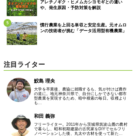
アレチノギク・ヒメムカシヨモギとの違い
や、発生原因・予防対策を解説
慣行農業を上回る単収と安定生産。元オムロ
ンの技術者が挑む「データ活用型有機農業」
注目ライター
鮫島 理央
大学を卒業後、農協に就職するも、気が付けば農作
の道に。地元神奈川県で、自分にしかできない都市
型農業を実現するため、暗中模索の毎日。収穫より
も…
和田 義弥
フリーライター。2011年から茨城県筑波山麓の農村
で暮らし、昭和初期建築の古民家をDIYでセルフリ
ノベーションした後、丸太や古材を使って新た…