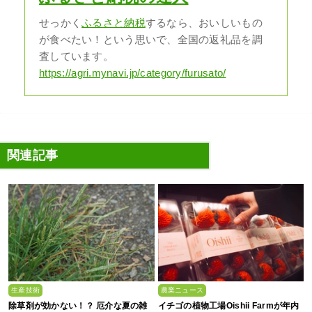
せっかく
ふるさと納税
するなら、おいしいもの
が食べたい！という思いで、全国の返礼品を調
査しています。
https://agri.mynavi.jp/category/furusato/
関連記事
生産技術
農業ニュース
除草剤が効かない！？ 厄介な夏の雑
イチゴの植物工場Oishii Farmが年内