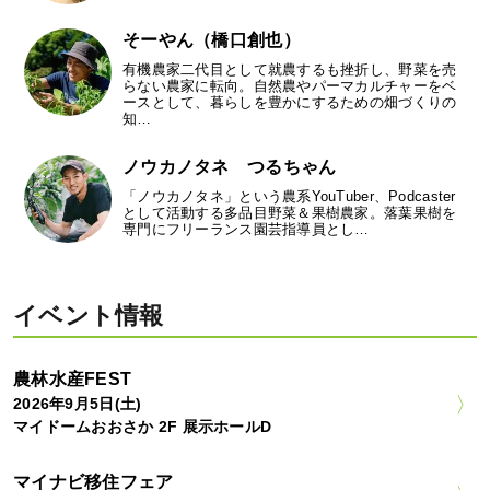
そーやん（橋口創也）
有機農家二代目として就農するも挫折し、野菜を売
らない農家に転向。自然農やパーマカルチャーをベ
ースとして、暮らしを豊かにするための畑づくりの
知…
ノウカノタネ つるちゃん
「ノウカノタネ」という農系YouTuber、Podcaster
として活動する多品目野菜＆果樹農家。落葉果樹を
専門にフリーランス園芸指導員とし…
イベント情報
農林水産FEST
2026年9月5日(土)
マイドームおおさか 2F 展示ホールD
マイナビ移住フェア