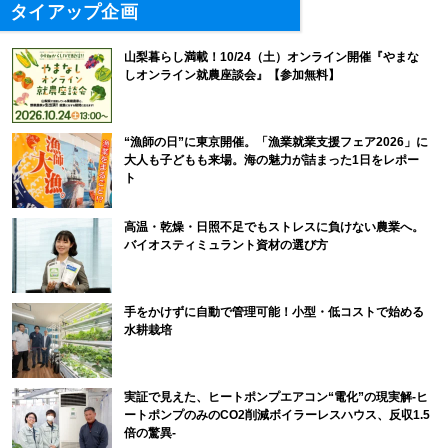
タイアップ企画
山梨暮らし満載！10/24（土）オンライン開催『やまな
しオンライン就農座談会』【参加無料】
“漁師の日”に東京開催。「漁業就業支援フェア2026」に
大人も子どもも来場。海の魅力が詰まった1日をレポー
ト
高温・乾燥・日照不足でもストレスに負けない農業へ。
バイオスティミュラント資材の選び方
手をかけずに自動で管理可能！小型・低コストで始める
水耕栽培
実証で見えた、ヒートポンプエアコン“電化”の現実解-ヒ
ートポンプのみのCO2削減ボイラーレスハウス、反収1.5
倍の驚異-