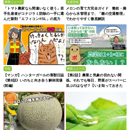
農業ニュース
生産技術
「トマト農家なら間違いなく使う」若
メロンの育て方完全ガイド 整枝・摘
手生産者がコナジラミ防除の一手に選
心から水管理まで、「糖の交通整理」
んだ新剤「エフィコン®SL」の底力
でわかりやすく徹底解説
狩猟
農業ニュース
【マンガ】ハンターガールの害獣日誌
【第2話】農業と気象の切れない関
《第8話》いのちと向き合う解体現場
係。それでも毎日、野菜がスーパーに
(前編)
並ぶのはなぜ？【いま知っておきた
い、これからの”食”の話】