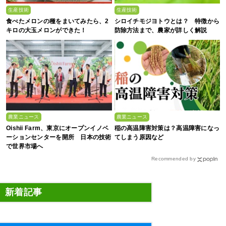
生産技術
生産技術
食べたメロンの種をまいてみたら、2
シロイチモジヨトウとは？ 特徴から
キロの大玉メロンができた！
防除方法まで、農家が詳しく解説
農業ニュース
農業ニュース
Oishii Farm、東京にオープンイノベ
稲の高温障害対策は？高温障害になっ
ーションセンターを開所 日本の技術
てしまう原因など
で世界市場へ
Recommended by
新着記事