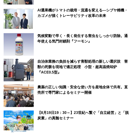
AI選果機がトマトの栽培・流通を変える―シブヤ精機・
カゴメが描くトレーサビリティ改革の未来
気候変動で早く・長く発生する害虫をしっかり防除。通
年使える気門封鎖剤『フーモン』
自治体業務の負担を減らす害獣処理の新しい選択肢 害
獣の死骸を現地で適正処理 小型・超高温焼却炉
『ACE0.5型』
農薬の正しい知識・安全な使い方を産地全体で共有。直
売所で専門家によるセミナー開催
【8月19日19：30～】23世紀へ繋ぐ「自立経営」と「脱
炭素」の真髄セミナー