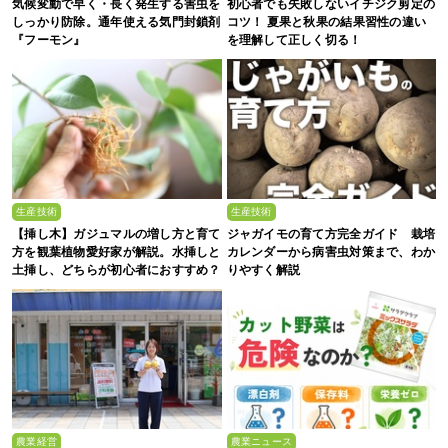
気候変動で早く・長く発生する害虫を
初心者でも失敗しないイチジク剪定の
しっかり防除。通年使える気門封鎖剤
コツ！ 夏果と秋果の結果習性の違い
『フーモン』
を理解して正しく切る！
生産技術
生産技術
【挿し木】ガジュマルの増し方と育て
ジャガイモの育て方完全ガイド 栽培
方を観葉植物愛好家が解説。水挿しと
カレンダーから病害虫対策まで、わか
土挿し、どちらが初心者におすすめ？
りやすく解説
農業経営
農業ニュース