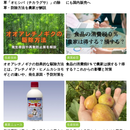
草「オヒシバ（チカラグサ）」の除
にも国内販売へ
草・防除方法を農家が解説
生産技術
農業経営
オオアレチノギクの効果的な駆除方法
食品の消費税0％で農家は損する？得
とは。アレチノギク・ヒメムカシヨモ
する？これからの影響と対策
ギとの違いや、発生原因・予防対策を
解説
農業ニュース
生産技術