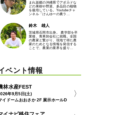
まれ故郷の沖縄県でアボカドな
どの果樹や野菜、多品目の植物
を栽培している。Youtubeチャ
ンネル「けんゆーの農ラ…
鈴木 雄人
茨城県石岡市出身。 農学部を卒
業後、青果卸会社に就職。全国
の農家と繋がり、現地で得た農
家のためとなる情報を発信する
ことで、農業の業界を盛り…
イベント情報
農林水産FEST
2026年9月5日(土)
マイドームおおさか 2F 展示ホールD
マイナビ移住フェア