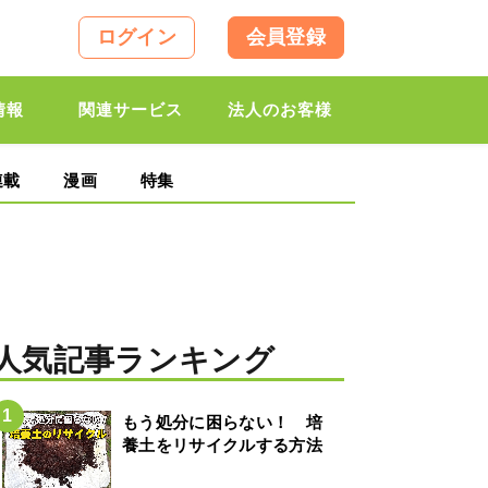
ログイン
会員登録
情報
関連サービス
法人のお客様
連載
漫画
特集
人気記事ランキング
もう処分に困らない！ 培
養土をリサイクルする方法