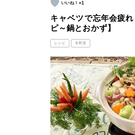
+1
キャベツで忘年会疲れ
ピ～鍋とおかず】
レシピ
冬野菜