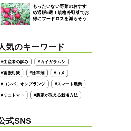
もったいない野菜のおすす
め通販5選！規格外野菜でお
得にフードロスを減らそう
人気のキーワード
#生産者の試み
#カイガラムシ
#害獣対策
#除草剤
#コメ
#コンパニオンプランツ
#スマート農業
#ミニトマト
#農家が教える栽培方法
公式SNS