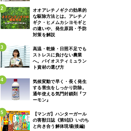
オオアレチノギクの効果的
な駆除方法とは。アレチノ
ギク・ヒメムカシヨモギと
の違いや、発生原因・予防
対策を解説
高温・乾燥・日照不足でも
ストレスに負けない農業
へ。バイオスティミュラン
ト資材の選び方
気候変動で早く・長く発生
する害虫をしっかり防除。
通年使える気門封鎖剤『フ
ーモン』
【マンガ】ハンターガール
の害獣日誌《第9話》いのち
と向き合う解体現場(後編)