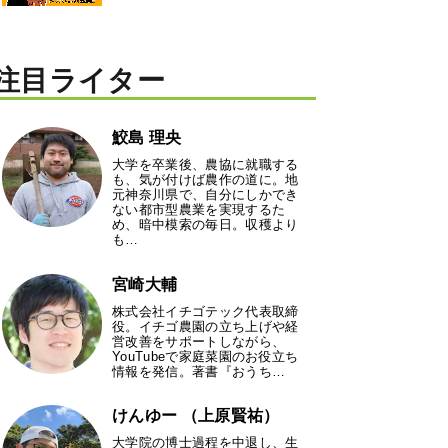
注目ライター
鮫島 理央
大学を卒業後、農協に就職する
も、気が付けば農作の道に。地
元神奈川県で、自分にしかでき
ない都市型農業を実現するた
め、暗中模索の毎日。収穫より
も…
宮崎大輔
株式会社イチゴテック代表取締
役。イチゴ農園の立ち上げや経
営改善をサポートしながら、
YouTubeで家庭菜園のお役立ち
情報を発信。著書『おうち…
けんゆー （上原賢祐）
大学院の博士過程を中退し、生