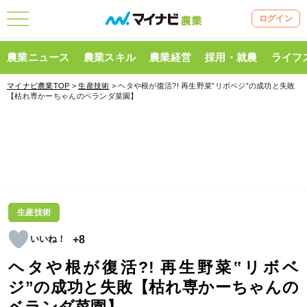
ログイン
農業ニュース
農業スキル
農業経営
採用・就農
ライフ
マイナビ農業TOP
>
生産技術
> ヘタや根が復活?! 再生野菜‟リボベジ”の成功と失敗
【枯れ専かーちゃんのベランダ菜園】
生産技術
+8
ヘタや根が復活?! 再生野菜‟リボベ
ジ”の成功と失敗【枯れ専かーちゃんの