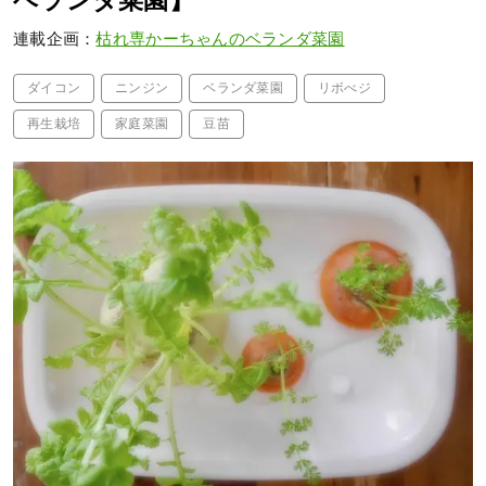
ベランダ菜園】
連載企画：
枯れ専かーちゃんのベランダ菜園
ダイコン
ニンジン
ベランダ菜園
リボべジ
再生栽培
家庭菜園
豆苗