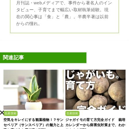
月刊誌・webメディアで、事件から著名人のイン
タビュー、子育てまで幅広い取材執筆経験。現
在の関心事は「食」と「農」。半農半著は以前
からの憧れ。
関連記事
生産技術
生産技術
空気をキレイにする観葉植物！？サン
ジャガイモの育て方完全ガイド 栽培
セベリア（サンスベリア）の魅力と上
カレンダーから病害虫対策まで、わか