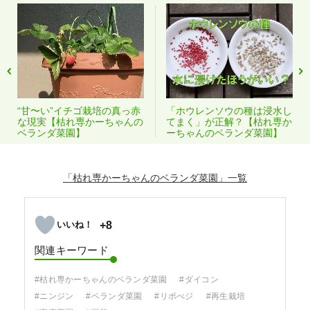
“甘〜い”イチゴ栽培の真っ赤
「ホウレンソウの種は浸水し
な現実【枯れ専かーちゃんの
てまく」が正解？【枯れ専か
ベランダ菜園】
ーちゃんのベランダ菜園】
「枯れ専かーちゃんのベランダ菜園」
+8
関連キーワード
#枯れ専かーちゃんのベランダ菜園
#ダイコン
#ニンジン
#ベランダ菜園
#リボべジ
#再生栽培