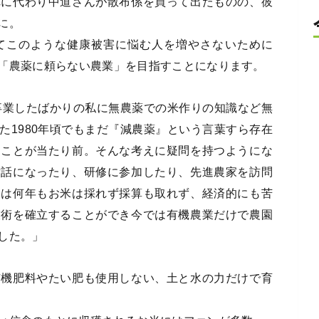
れに代わり中道さんが散布係を買って出たものの、彼
に。
てこのような健康被害に悩む人を増やさないために
「農薬に頼らない農業」を目指すことになります。
を卒業したばかりの私に無農薬での米作りの知識など無
た1980年頃でもまだ『減農薬』という言葉すら存在
うことが当たり前。そんな考えに疑問を持つようにな
世話になったり、研修に参加したり、先進農家を訪問
めは何年もお米は採れず採算も取れず、経済的にも苦
技術を確立することができ今では有機農業だけで農園
した。」
有機肥料やたい肥も使用しない、土と水の力だけで育