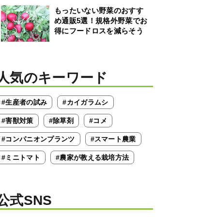
もったいない野菜のおすす
め通販5選！規格外野菜でお
得にフードロスを減らそう
人気のキーワード
#生産者の試み
#カイガラムシ
#害獣対策
#除草剤
#コメ
#コンパニオンプランツ
#スマート農業
#ミニトマト
#農家が教える栽培方法
公式SNS