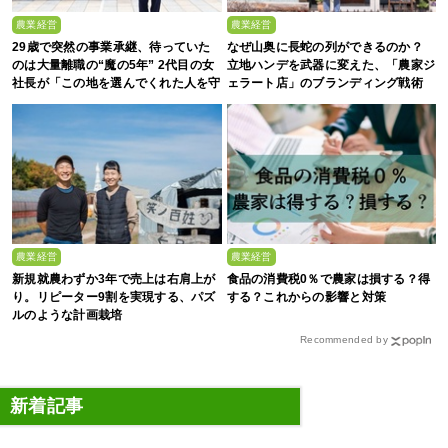
農業経営
農業経営
29歳で突然の事業承継、待っていた
なぜ山奥に長蛇の列ができるのか？
のは大量離職の“魔の5年” 2代目の女
立地ハンデを武器に変えた、「農家ジ
社長が「この地を選んでくれた人を守
ェラート店」のブランディング戦術
る」と誓った日
農業経営
農業経営
新規就農わずか3年で売上は右肩上が
食品の消費税0％で農家は損する？得
り。リピーター9割を実現する、パズ
する？これからの影響と対策
ルのような計画栽培
Recommended by
新着記事