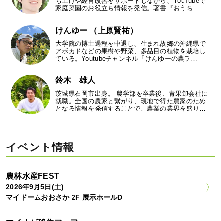
ち上げや経営改善をサポートしながら、YouTubeで
家庭菜園のお役立ち情報を発信。著書『おうち…
けんゆー （上原賢祐）
大学院の博士過程を中退し、生まれ故郷の沖縄県で
アボカドなどの果樹や野菜、多品目の植物を栽培し
ている。Youtubeチャンネル「けんゆーの農ラ…
鈴木 雄人
茨城県石岡市出身。 農学部を卒業後、青果卸会社に
就職。全国の農家と繋がり、現地で得た農家のため
となる情報を発信することで、農業の業界を盛り…
イベント情報
農林水産FEST
2026年9月5日(土)
マイドームおおさか 2F 展示ホールD