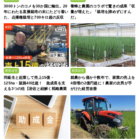
3000トンのコメを30か国に輸出。20
養蜂と農園のコラボで驚きの成果「収
年にわたる直播栽培の末にたどり着い
量が増えた」「栽培を諦めずにすん
た、点播種栽培と700キロ超の反収
だ」
農業経営
農業経営
同級生と起業して売上15億・
就農から僅か十数年で、家業の売上を
125ha・販路40社超！ 急成長を支
4倍増の2億円超に！農家の次男が手
える3つの柱【岩佐と紐解く戦略農業
がけた経営改善
#25】