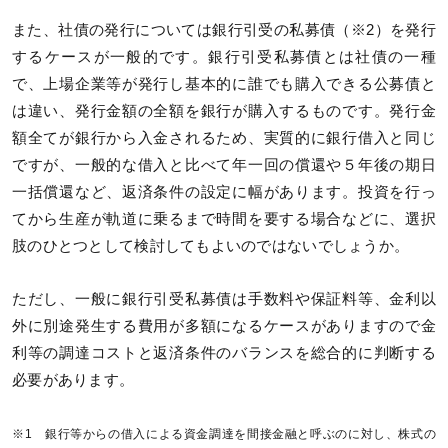
また、社債の発行については銀行引受の私募債（※2）を発行
するケースが一般的です。銀行引受私募債とは社債の一種
で、上場企業等が発行し基本的に誰でも購入できる公募債と
は違い、発行金額の全額を銀行が購入するものです。発行金
額全てが銀行から入金されるため、実質的に銀行借入と同じ
ですが、一般的な借入と比べて年一回の償還や５年後の期日
一括償還など、返済条件の設定に幅があります。投資を行っ
てから生産が軌道に乗るまで時間を要する場合などに、選択
肢のひとつとして検討してもよいのではないでしょうか。
ただし、一般に銀行引受私募債は手数料や保証料等、金利以
外に別途発生する費用が多額になるケースがありますので金
利等の調達コストと返済条件のバランスを総合的に判断する
必要があります。
※1 銀行等からの借入による資金調達を間接金融と呼ぶのに対し、株式の