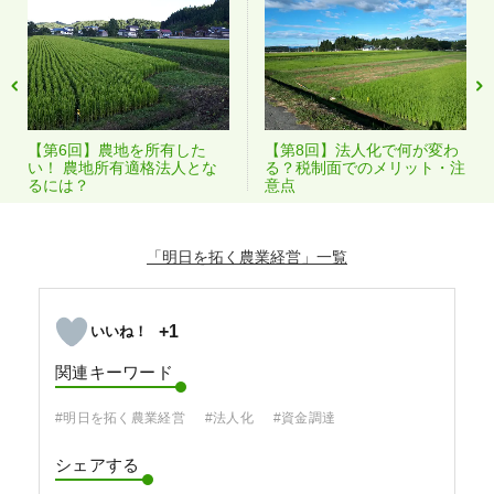
【第6回】農地を所有した
【第8回】法人化で何が変わ
い！ 農地所有適格法人とな
る？税制面でのメリット・注
るには？
意点
「明日を拓く農業経営」
+1
関連キーワード
#明日を拓く農業経営
#法人化
#資金調達
シェアする