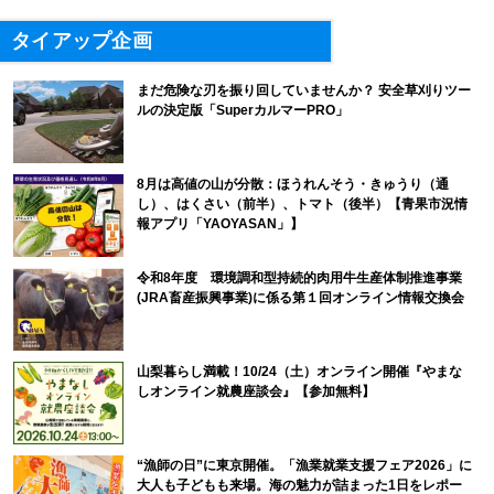
タイアップ企画
まだ危険な刃を振り回していませんか？ 安全草刈りツー
ルの決定版「SuperカルマーPRO」
8月は高値の山が分散：ほうれんそう・きゅうり（通
し）、はくさい（前半）、トマト（後半）【青果市況情
報アプリ「YAOYASAN」】
令和8年度 環境調和型持続的肉用牛生産体制推進事業
(JRA畜産振興事業)に係る第１回オンライン情報交換会
山梨暮らし満載！10/24（土）オンライン開催『やまな
しオンライン就農座談会』【参加無料】
“漁師の日”に東京開催。「漁業就業支援フェア2026」に
大人も子どもも来場。海の魅力が詰まった1日をレポー