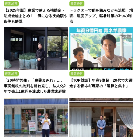
農業経営
農業経営
【2025年版】農業で使える補助金・
トラクターで稲を踏みながら追肥 増
助成金総まとめ！ 気になる支給額や
収、速度アップ、猛暑対策の3つの利
条件も解説
点
農業経営
農業経営
「20時間労働」「農薬まみれ」…。
【TOP対談】年商9億超 20代で大躍
事実無根の批判を跳ね返し、法人化2
進する青ネギ農家の「選択と集中」
年で売上1億円を達成した農業未経験
の若者たち