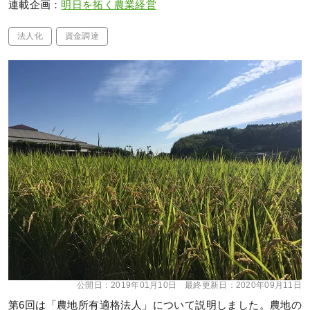
連載企画：
明日を拓く農業経営
法人化
資金調達
公開日：
2019年01月10日
最終更新日：
2020年09月11日
第6回は「農地所有適格法人」について説明しました。農地の