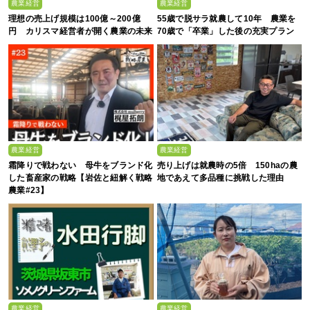
農業経営
農業経営
理想の売上げ規模は100億～200億
55歳で脱サラ就農して10年 農業を
円 カリスマ経営者が開く農業の未来
70歳で「卒業」した後の充実プラン
農業経営
農業経営
霜降りで戦わない 母牛をブランド化
売り上げは就農時の5倍 150haの農
した畜産家の戦略【岩佐と紐解く戦略
地であえて多品種に挑戦した理由
農業#23】
農業経営
農業経営