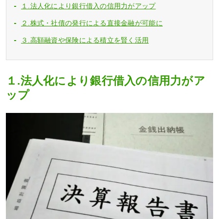
１.法人化により銀行借入の信用力がアップ
２.株式・社債の発行による直接金融が可能に
３.高額融資や保険による積立を賢く活用
１.法人化により銀行借入の信用力がア
ップ