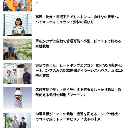
ト
高温・乾燥・日照不足でもストレスに負けない農業へ。
バイオスティミュラント資材の選び方
手をかけずに自動で管理可能！小型・低コストで始める
水耕栽培
実証で見えた、ヒートポンプエアコン“電化”の現実解-ヒ
ートポンプのみのCO2削減ボイラーレスハウス、反収1.5
倍の驚異-
気候変動で早く・長く発生する害虫をしっかり防除。通
年使える気門封鎖剤『フーモン』
AI選果機がトマトの栽培・流通を変える―シブヤ精機・
カゴメが描くトレーサビリティ改革の未来