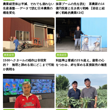
農業経営体は半減、それでも崩れない
抹茶ブームの先を読む 茶農家の14
生産基盤──データで読む日本農業の
億円投資と生き残り戦略 【岩佐と紐
構造変化
解く戦略的農業#24】
農業経営
農業経営
1500ヘクタールの稲作は非現実
利益率は脅威の35％超え。顧客の心
的？ 無理と諦める前にどこまで可能
をつかみ、絆を深める直接販売の極意
か挑戦を