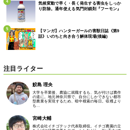
気候変動で早く・長く発生する害虫をしっか
り防除。通年使える気門封鎖剤『フーモン』
【マンガ】ハンターガールの害獣日誌《第9
話》いのちと向き合う解体現場(後編)
注目ライター
鮫島 理央
大学を卒業後、農協に就職するも、気が付けば農作
の道に。地元神奈川県で、自分にしかできない都市
型農業を実現するため、暗中模索の毎日。収穫より
も…
宮崎大輔
株式会社イチゴテック代表取締役。イチゴ農園の立