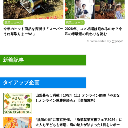
農業ニュース
農業ニュース
今年のヒット商品を深掘り「スーパー
2026年、コメ相場は崩れるのか？令
うね草取りまーVA」
和の米騒動の終わりを読む
Recommended by
新着記事
タイアップ企画
山梨暮らし満載！10/24（土）オンライン開催『やまな
しオンライン就農座談会』【参加無料】
“漁師の日”に東京開催。「漁業就業支援フェア2026」に
大人も子どもも来場。海の魅力が詰まった1日をレポー