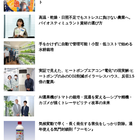
ト
高温・乾燥・日照不足でもストレスに負けない農業へ。
バイオスティミュラント資材の選び方
手をかけずに自動で管理可能！小型・低コストで始める
水耕栽培
実証で見えた、ヒートポンプエアコン“電化”の現実解-ヒ
ートポンプのみのCO2削減ボイラーレスハウス、反収1.5
倍の驚異-
AI選果機がトマトの栽培・流通を変える―シブヤ精機・
カゴメが描くトレーサビリティ改革の未来
気候変動で早く・長く発生する害虫をしっかり防除。通
年使える気門封鎖剤『フーモン』