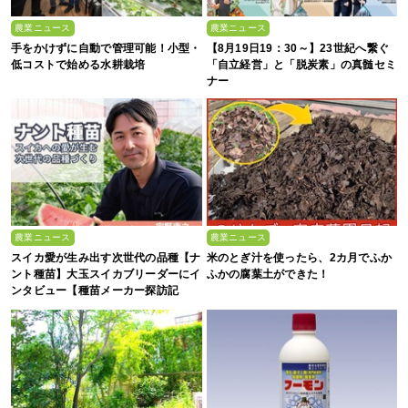
農業ニュース
農業ニュース
手をかけずに自動で管理可能！小型・
【8月19日19：30～】23世紀へ繋ぐ
低コストで始める水耕栽培
「自立経営」と「脱炭素」の真髄セミ
ナー
農業ニュース
農業ニュース
スイカ愛が生み出す次世代の品種【ナ
米のとぎ汁を使ったら、2カ月でふか
ント種苗】大玉スイカブリーダーにイ
ふかの腐葉土ができた！
ンタビュー【種苗メーカー探訪記
Vol.4】