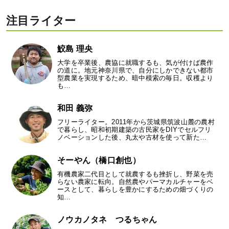
注目ライター
鮫島 理央
大学を卒業後、農協に就職するも、気が付けば農作
の道に。地元神奈川県で、自分にしかできない都市
型農業を実現するため、暗中模索の毎日。収穫より
も…
和田 義弥
フリーライター。2011年から茨城県筑波山麓の農村
で暮らし、昭和初期建築の古民家をDIYでセルフリ
ノベーションした後、丸太や古材を使って新た…
そーやん（橋口創也）
有機農家二代目として就農するも挫折し、野菜を売
らない農家に転向。自然農やパーマカルチャーをベ
ースとして、暮らしを豊かにするための畑づくりの
知…
ノウカノタネ つるちゃん