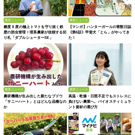
農業ニュース
農業ニュース
糖度 8 度の極上トマトを守り抜く鉄
【マンガ】ハンターガールの害獣日誌
壁の防虫管理！理系農家が信頼する切
《第6話》甲斐犬「とら」がやってき
り札「ダブルシューターSE」
た！
農業ニュース
農業ニュース
農研機構が生み出した新たなブドウ
高温・乾燥・日照不足でもストレスに
「サニーハート」とはどんな品種なの
負けない農業へ。バイオスティミュラ
か
ント資材の選び方