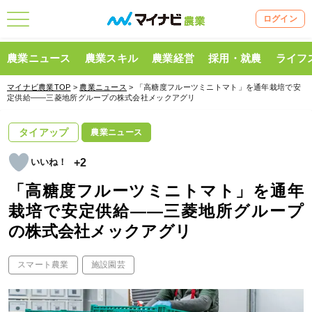
ログイン
農業ニュース
農業スキル
農業経営
採用・就農
ライフ
マイナビ農業TOP
>
農業ニュース
> 「高糖度フルーツミニトマト」を通年栽培で安
定供給――三菱地所グループの株式会社メックアグリ
タイアップ
農業ニュース
+2
「高糖度フルーツミニトマト」を通年
栽培で安定供給――三菱地所グループ
の株式会社メックアグリ
スマート農業
施設園芸