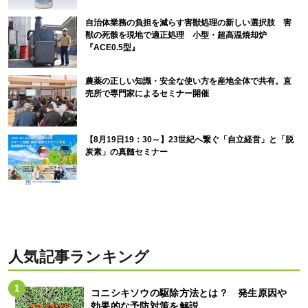
自治体業務の負担を減らす害獣処理の新しい選択肢 害
獣の死骸を現地で適正処理 小型・超高温焼却炉
『ACE0.5型』
農薬の正しい知識・安全な使い方を産地全体で共有。直
売所で専門家によるセミナー開催
【8月19日19：30～】23世紀へ繋ぐ「自立経営」と「脱
炭素」の真髄セミナー
人気記事ランキング
コニシキソウの駆除方法とは？ 発生原因や
効果的な予防対策を解説