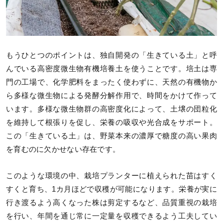
もうひとつのポイントは、独自開発の「生きている土」と呼
んでいる高密度微生物有機培養土を使うことです。培土は専
門の工場で、化学肥料をまったく使わずに、天然の有機物か
ら多様な微生物による発酵分解作用で、時間をかけて作って
います。多様な微生物群の高密度化によって、土壌の団粒化
を維持して根張りを促し、栄養の吸収や光合成をサポート。
この「生きている土」は、野菜本来の濃厚で糖度の高い果肉
を育むのに欠かせない存在です。
このような環境の中、栽培プランターに植えられた苗はすく
すくと育ち、1カ月ほどで収穫が可能になります。栄養が実に
行き渡るよう高くなった株は剪定するなど、品質重視の栽培
を行い、年間を通じ常に一定量を収穫できるよう工夫してい