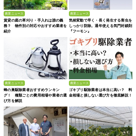
農業ニュース
農業ニュース
賃貸の庭の草刈り・手入れは誰の義
気候変動で早く・長く発生する害虫を
務？ 物件別の対応やおすすめ業者を
しっかり防除。通年使える気門封鎖剤
紹介
『フーモン』
農業ニュース
農業ニュース
蜂の巣駆除業者おすすめランキン
ゴキブリ駆除業者は本当に高い？ 料
グ！ 種類ごとの費用相場や業者の選
金相場と損しない選び方を徹底解説！
び方を解説