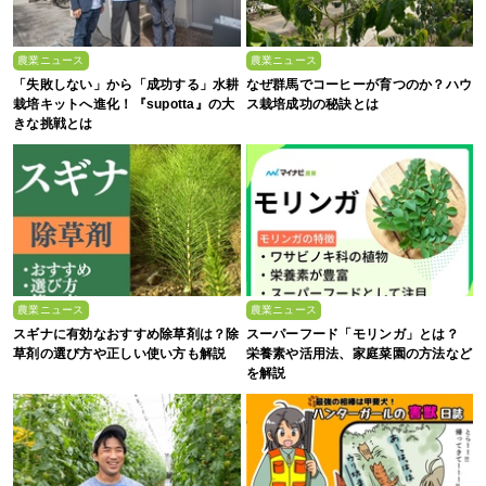
農業ニュース
農業ニュース
「失敗しない」から「成功する」水耕
なぜ群馬でコーヒーが育つのか？ハウ
栽培キットへ進化！『supotta』の大
ス栽培成功の秘訣とは
きな挑戦とは
農業ニュース
農業ニュース
スギナに有効なおすすめ除草剤は？除
スーパーフード「モリンガ」とは？
草剤の選び方や正しい使い方も解説
栄養素や活用法、家庭菜園の方法など
を解説