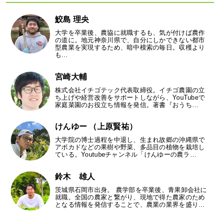
鮫島 理央
大学を卒業後、農協に就職するも、気が付けば農作
の道に。地元神奈川県で、自分にしかできない都市
型農業を実現するため、暗中模索の毎日。収穫より
も…
宮崎大輔
株式会社イチゴテック代表取締役。イチゴ農園の立
ち上げや経営改善をサポートしながら、YouTubeで
家庭菜園のお役立ち情報を発信。著書『おうち…
けんゆー （上原賢祐）
大学院の博士過程を中退し、生まれ故郷の沖縄県で
アボカドなどの果樹や野菜、多品目の植物を栽培し
ている。Youtubeチャンネル「けんゆーの農ラ…
鈴木 雄人
茨城県石岡市出身。 農学部を卒業後、青果卸会社に
就職。全国の農家と繋がり、現地で得た農家のため
となる情報を発信することで、農業の業界を盛り…