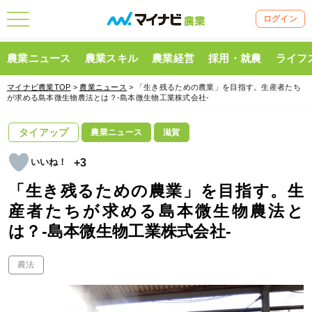
ログイン
農業ニュース
農業スキル
農業経営
採用・就農
ライフ
マイナビ農業TOP
>
農業ニュース
> 「生き残るための農業」を目指す。生産者たち
が求める島本微生物農法とは？-島本微生物工業株式会社-
タイアップ
農業ニュース
滋賀
+3
「生き残るための農業」を目指す。生
産者たちが求める島本微生物農法と
は？-島本微生物工業株式会社-
農法