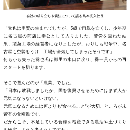
会社の成り立ちや農法について語る島本光久社長
「覚也は甲賀の生まれでしたが、5歳で両親を亡くし、少年期
に名古屋の商店に奉公として入りました。苦労を重ねた結
果、製菓工場の経営者になりましたが、おりしも戦争中。名
古屋も空襲をうけ、工場が全焼してしまったそうです」
何もかも失った覚也氏は郷里の水口に戻り、裸一貫からの再
スタートを切ります。
そこで選んだのが「農業」でした。
「日本は敗戦しましたが、国を復興させるためにはまず人が
元気にならないといけない。
元気になるためには何よりも“食べること”が大切。ところが未
曽有の食糧難です。
だからこそ、不足している食糧を増産できる農法や土づくり
を研究しようと考えたんですね」