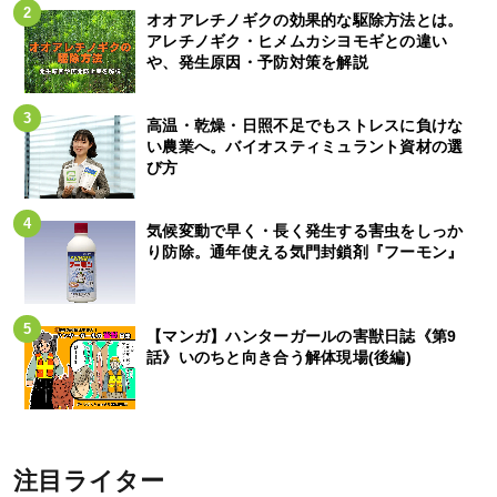
オオアレチノギクの効果的な駆除方法とは。
アレチノギク・ヒメムカシヨモギとの違い
や、発生原因・予防対策を解説
高温・乾燥・日照不足でもストレスに負けな
い農業へ。バイオスティミュラント資材の選
び方
気候変動で早く・長く発生する害虫をしっか
り防除。通年使える気門封鎖剤『フーモン』
【マンガ】ハンターガールの害獣日誌《第9
話》いのちと向き合う解体現場(後編)
注目ライター