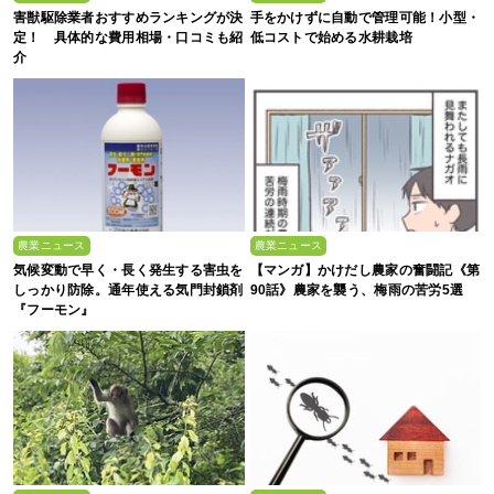
害獣駆除業者おすすめランキングが決
手をかけずに自動で管理可能！小型・
定！ 具体的な費用相場・口コミも紹
低コストで始める水耕栽培
介
農業ニュース
農業ニュース
気候変動で早く・長く発生する害虫を
【マンガ】かけだし農家の奮闘記《第
しっかり防除。通年使える気門封鎖剤
90話》農家を襲う、梅雨の苦労5選
『フーモン』