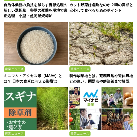
自治体業務の負担を減らす害獣処理の
カット野菜は危険なのか？噂の真相と
新しい選択肢 害獣の死骸を現地で適
安心して食べるためのポイント
正処理 小型・超高温焼却炉
『ACE0.5型』
農業ニュース
農業ニュース
ミニマム・アクセス米（MA米）と
耕作放棄地とは。荒廃農地や遊休農地
は？ 日本の食卓に与える影響は
との違い、問題点や解決策まで解説
農業ニュース
農業ニュース