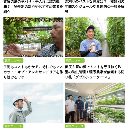
賃貸の庭の草刈り・手入れは誰の義
芝刈りのベストな頻度は？ 種類別の
務？ 物件別の対応やおすすめ業者を
年間スケジュールや具体的な手順を解
紹介
説
農業ニュース
農業ニュース
手間もコストもかかる。それでもマス
糖度 8 度の極上トマトを守り抜く鉄
カット・オブ・アレキサンドリアを作
壁の防虫管理！理系農家が信頼する切
り続けるワケ
り札「ダブルシューターSE」
農業ニュース
農業ニュース