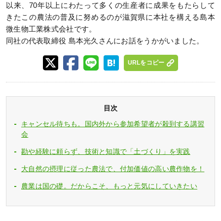
以来、70年以上にわたって多くの生産者に成果をもたらして
きたこの農法の普及に努めるのが滋賀県に本社を構える島本
微生物工業株式会社です。
同社の代表取締役 島本光久さんにお話をうかがいました。
URLをコピー
目次
キャンセル待ちも。国内外から参加希望者が殺到する講習
会
勘や経験に頼らず、技術と知識で「土づくり」を実践
大自然の摂理に従った農法で、付加価値の高い農作物を！
農業は国の礎。だからこそ、もっと元気にしていきたい