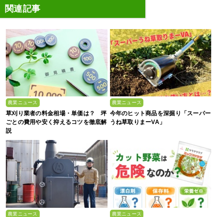
関連記事
農業ニュース
農業ニュース
草刈り業者の料金相場・単価は？ 坪
今年のヒット商品を深掘り「スーパー
ごとの費用や安く抑えるコツを徹底解
うね草取りまーVA」
説
農業ニュース
農業ニュース