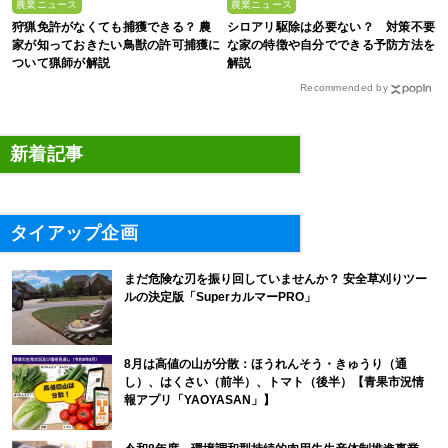
農業ニュース
農業ニュース
狩猟免許がなくても捕獲できる？ 農
シロアリ駆除は必要ない？ 対策不要
家が知っておきたい鳥獣の許可捕獲に
な家の特徴や自分でできる予防方法を
ついて猟師が解説
解説
Recommended by
新着記事
タイアップ企画
まだ危険な刃を振り回していませんか？ 安全草刈りツー
ルの決定版「SuperカルマーPRO」
8月は高値の山が分散：ほうれんそう・きゅうり（通
し）、はくさい（前半）、トマト（後半）【青果市況情
報アプリ「YAOYASAN」】