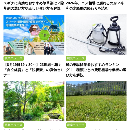
スギナに有効なおすすめ除草剤は？除
2026年、コメ相場は崩れるのか？令
草剤の選び方や正しい使い方も解説
和の米騒動の終わりを読む
農業ニュース
農業ニュース
【8月19日19：30～】23世紀へ繋ぐ
蜂の巣駆除業者おすすめランキン
「自立経営」と「脱炭素」の真髄セミ
グ！ 種類ごとの費用相場や業者の選
ナー
び方を解説
農業ニュース
農業ニュース