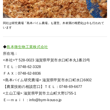
同社は研究農場「島本バイム農場」も運営。木材屑の堆肥化は今も行われて
います
◆
島本微生物工業株式会社
所在地：
<本社>〒528-0023 滋賀県甲賀市水口町本丸1番23号
ＴＥＬ：0748-62-3328
ＦＡＸ：0748-62-8836
<島本バイム研究農場> 滋賀県甲賀市水口町水口6802
【農業技術の相談窓口】ＴＥＬ：0748-69-6677
<土山工場> 滋賀県甲賀市土山町大野1755-1
Ｅ―ｍａｉｌ：info@bym-kouso.jp