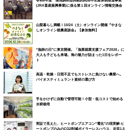
令和8年度 環境調和型持続的肉用牛生産体制推進事業
(JRA畜産振興事業)に係る第１回オンライン情報交換会
山梨暮らし満載！10/24（土）オンライン開催『やまな
しオンライン就農座談会』【参加無料】
“漁師の日”に東京開催。「漁業就業支援フェア2026」に
大人も子どもも来場。海の魅力が詰まった1日をレポー
ト
高温・乾燥・日照不足でもストレスに負けない農業へ。
バイオスティミュラント資材の選び方
手をかけずに自動で管理可能！小型・低コストで始める
水耕栽培
実証で見えた、ヒートポンプエアコン“電化”の現実解-ヒ
ートポンプのみのCO2削減ボイラーレスハウス、反収1.5