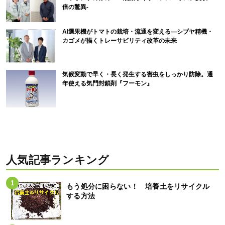
倍の驚異-
AI選果機がトマトの栽培・流通を変える―シブヤ精機・
カゴメが描くトレーサビリティ改革の未来
気候変動で早く・長く発生する害虫をしっかり防除。通
年使える気門封鎖剤『フーモン』
人気記事ランキング
もう処分に困らない！ 培養土をリサイクル
する方法