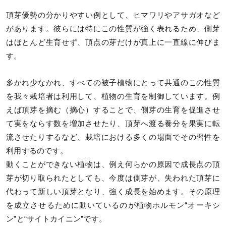
頂芽優勢の分かりやすい例として、ヒマワリやアサガオなど
があります。彼らには特にこの性質が強く表れるため、側芽
はほとんど生育せず、頂点の芽だけが真上に一直線に伸びま
す。
多かれ少なかれ、すべての被子植物にとって共通のこの性質
を我々栽培者は利用して、植物の生育を制御しています。例
えば頂芽を摘む（摘心）することで、側芽の生育を促進させ
て実をならす数を増加させたり、頂芽へ渡る養分を果実に転
流させたりするなど、栽培における多くの場面でその習性を
利用するのです。
動くことができない植物は、例え何らかの原因で成長点の頂
芽が切り取られたとしても、今度は側芽が、失われた頂芽に
代わって新しい頂芽となり、強く成長を始めます。その原理
を成立させるために動いているのが植物ホルモン“オーキシ
ン”と“サイトカイニン”です。