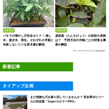
生産技術
生産技術
パキラの増やし方完全ガイド！ 挿し
炭疽病（たんそびょう）の症状や原因
木、接ぎ木、実生。それぞれの手順と
は？ 予防方法や作物ごとの対策を農
失敗しないコツを苗木屋が解説
家が解説
Recommended by
新着記事
タイアップ企画
まだ危険な刃を振り回していませんか？ 安全草刈りツー
ルの決定版「SuperカルマーPRO」