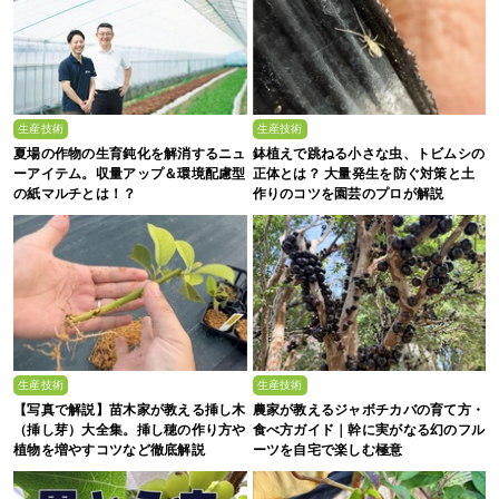
生産技術
生産技術
夏場の作物の生育鈍化を解消するニュ
鉢植えで跳ねる小さな虫、トビムシの
ーアイテム。収量アップ＆環境配慮型
正体とは？ 大量発生を防ぐ対策と土
の紙マルチとは！？
作りのコツを園芸のプロが解説
生産技術
生産技術
【写真で解説】苗木家が教える挿し木
農家が教えるジャボチカバの育て方・
（挿し芽）大全集。挿し穂の作り方や
食べ方ガイド｜幹に実がなる幻のフル
植物を増やすコツなど徹底解説
ーツを自宅で楽しむ極意