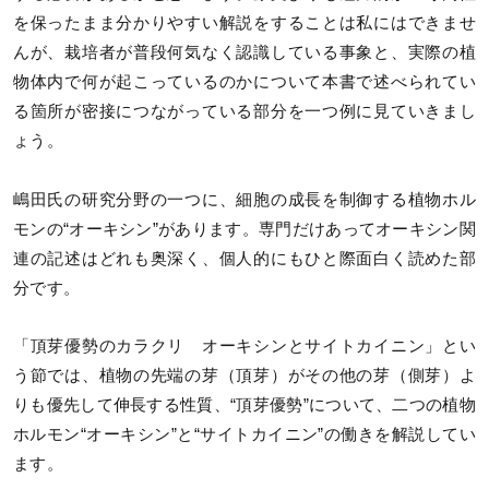
を保ったまま分かりやすい解説をすることは私にはできませ
んが、栽培者が普段何気なく認識している事象と、実際の植
物体内で何が起こっているのかについて本書で述べられてい
る箇所が密接につながっている部分を一つ例に見ていきまし
ょう。
嶋田氏の研究分野の一つに、細胞の成長を制御する植物ホル
モンの“オーキシン”があります。専門だけあってオーキシン関
連の記述はどれも奥深く、個人的にもひと際面白く読めた部
分です。
「頂芽優勢のカラクリ オーキシンとサイトカイニン」とい
う節では、植物の先端の芽（頂芽）がその他の芽（側芽）よ
りも優先して伸長する性質、“頂芽優勢”について、二つの植物
ホルモン“オーキシン”と“サイトカイニン”の働きを解説してい
ます。