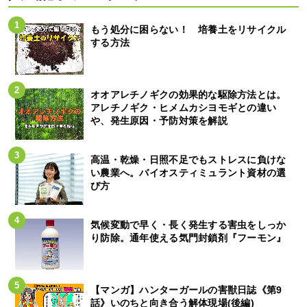
もう処分に困らない！ 培養土をリサイクル
する方法
オオアレチノギクの効果的な駆除方法とは。
アレチノギク・ヒメムカシヨモギとの違い
や、発生原因・予防対策を解説
高温・乾燥・日照不足でもストレスに負けな
い農業へ。バイオスティミュラント資材の選
び方
気候変動で早く・長く発生する害虫をしっか
り防除。通年使える気門封鎖剤『フーモン』
【マンガ】ハンターガールの害獣日誌《第9
話》いのちと向き合う解体現場(後編)