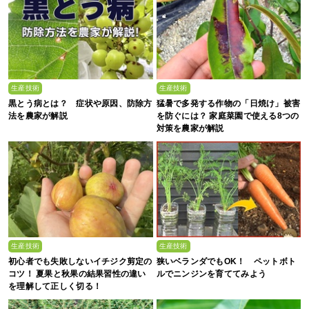
生産技術
生産技術
黒とう病とは？ 症状や原因、防除方
猛暑で多発する作物の「日焼け」被害
法を農家が解説
を防ぐには？ 家庭菜園で使える8つの
対策を農家が解説
生産技術
生産技術
初心者でも失敗しないイチジク剪定の
狭いベランダでもOK！ ペットボト
コツ！ 夏果と秋果の結果習性の違い
ルでニンジンを育ててみよう
を理解して正しく切る！