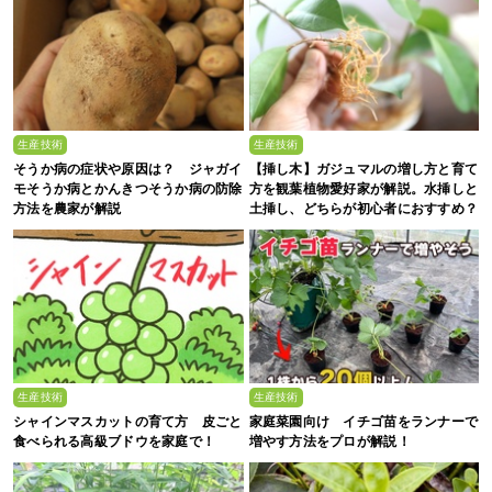
生産技術
生産技術
そうか病の症状や原因は？ ジャガイ
【挿し木】ガジュマルの増し方と育て
モそうか病とかんきつそうか病の防除
方を観葉植物愛好家が解説。水挿しと
方法を農家が解説
土挿し、どちらが初心者におすすめ？
生産技術
生産技術
シャインマスカットの育て方 皮ごと
家庭菜園向け イチゴ苗をランナーで
食べられる高級ブドウを家庭で！
増やす方法をプロが解説！