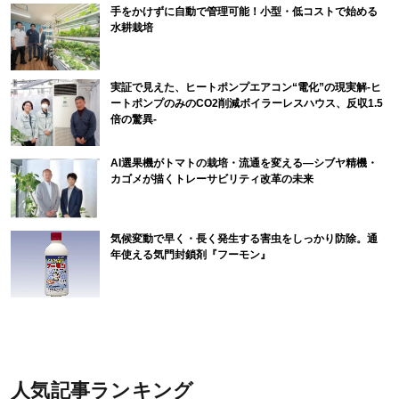
手をかけずに自動で管理可能！小型・低コストで始める
水耕栽培
実証で見えた、ヒートポンプエアコン“電化”の現実解-ヒ
ートポンプのみのCO2削減ボイラーレスハウス、反収1.5
倍の驚異-
AI選果機がトマトの栽培・流通を変える―シブヤ精機・
カゴメが描くトレーサビリティ改革の未来
気候変動で早く・長く発生する害虫をしっかり防除。通
年使える気門封鎖剤『フーモン』
人気記事ランキング