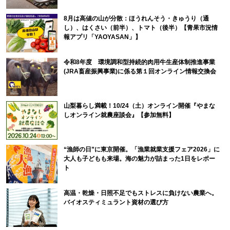
8月は高値の山が分散：ほうれんそう・きゅうり（通
し）、はくさい（前半）、トマト（後半）【青果市況情
報アプリ「YAOYASAN」】
令和8年度 環境調和型持続的肉用牛生産体制推進事業
(JRA畜産振興事業)に係る第１回オンライン情報交換会
山梨暮らし満載！10/24（土）オンライン開催『やまな
しオンライン就農座談会』【参加無料】
“漁師の日”に東京開催。「漁業就業支援フェア2026」に
大人も子どもも来場。海の魅力が詰まった1日をレポー
ト
高温・乾燥・日照不足でもストレスに負けない農業へ。
バイオスティミュラント資材の選び方