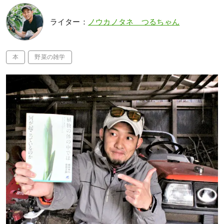
ライター：
ノウカノタネ つるちゃん
本
野菜の雑学