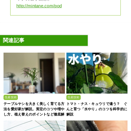
http://mintane.com/pod
関連記事
生産技術
生産技術
テーブルヤシを大きく美しく育てる方
トマト・ナス・キュウリで違う？ ぐ
法を愛好家が解説。剪定のコツや増や
んと育つ「水やり」のコツを科学的に
し方、植え替えのポイントなど徹底解
解説
剖