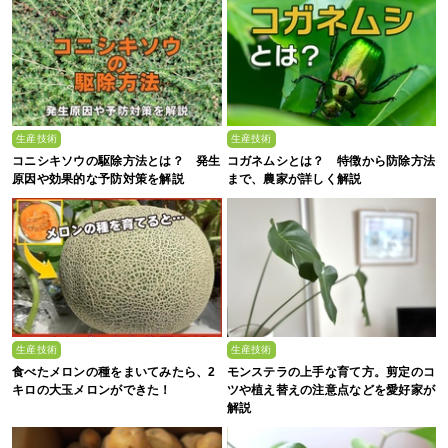
生産技術
生産技術
コニシキソウの駆除方法とは？ 発生
コガネムシとは？ 特徴から防除方法
原因や効果的な予防対策を解説
まで、農家が詳しく解説
生産技術
生産技術
食べたメロンの種をまいてみたら、2
モンステラの上手な育て方。剪定のコ
キロの大玉メロンができた！
ツや植え替えの注意点などを愛好家が
解説