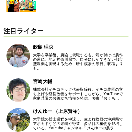
注目ライター
鮫島 理央
大学を卒業後、農協に就職するも、気が付けば農作
の道に。地元神奈川県で、自分にしかできない都市
型農業を実現するため、暗中模索の毎日。収穫より
も…
宮崎大輔
株式会社イチゴテック代表取締役。イチゴ農園の立
ち上げや経営改善をサポートしながら、YouTubeで
家庭菜園のお役立ち情報を発信。著書『おうち…
けんゆー （上原賢祐）
大学院の博士過程を中退し、生まれ故郷の沖縄県で
アボカドなどの果樹や野菜、多品目の植物を栽培し
ている。Youtubeチャンネル「けんゆーの農ラ…