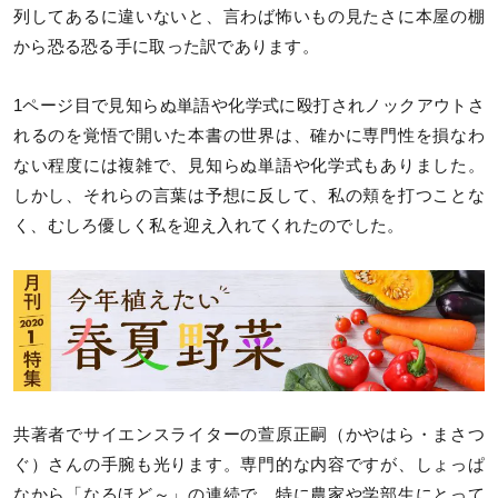
列してあるに違いないと、言わば怖いもの見たさに本屋の棚
から恐る恐る手に取った訳であります。
1ページ目で見知らぬ単語や化学式に殴打されノックアウトさ
れるのを覚悟で開いた本書の世界は、確かに専門性を損なわ
ない程度には複雑で、見知らぬ単語や化学式もありました。
しかし、それらの言葉は予想に反して、私の頬を打つことな
く、むしろ優しく私を迎え入れてくれたのでした。
共著者でサイエンスライターの萱原正嗣（かやはら・まさつ
ぐ）さんの手腕も光ります。専門的な内容ですが、しょっぱ
なから「なるほど～」の連続で、特に農家や学部生にとって