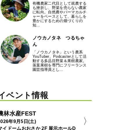
有機農家二代目として就農する
も挫折し、野菜を売らない農家
に転向。自然農やパーマカルチ
ャーをベースとして、暮らしを
豊かにするための畑づくりの
知…
ノウカノタネ つるちゃ
ん
「ノウカノタネ」という農系
YouTuber、Podcasterとして活
動する多品目野菜＆果樹農家。
落葉果樹を専門にフリーランス
園芸指導員とし…
イベント情報
農林水産FEST
2026年9月5日(土)
マイドームおおさか 2F 展示ホールD