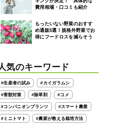
キングが決定！ 具体的な
費用相場・口コミも紹介
もったいない野菜のおすす
め通販5選！規格外野菜でお
得にフードロスを減らそう
人気のキーワード
#生産者の試み
#カイガラムシ
#害獣対策
#除草剤
#コメ
#コンパニオンプランツ
#スマート農業
#ミニトマト
#農家が教える栽培方法