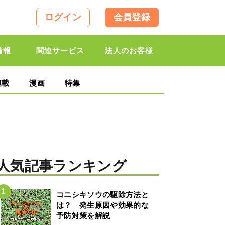
ログイン
会員登録
情報
関連サービス
法人のお客様
連載
漫画
特集
人気記事ランキング
コニシキソウの駆除方法と
は？ 発生原因や効果的な
予防対策を解説