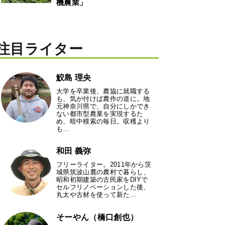
機農業」
注目ライター
鮫島 理央
大学を卒業後、農協に就職する
も、気が付けば農作の道に。地
元神奈川県で、自分にしかでき
ない都市型農業を実現するた
め、暗中模索の毎日。収穫より
も…
和田 義弥
フリーライター。2011年から茨
城県筑波山麓の農村で暮らし、
昭和初期建築の古民家をDIYで
セルフリノベーションした後、
丸太や古材を使って新た…
そーやん（橋口創也）