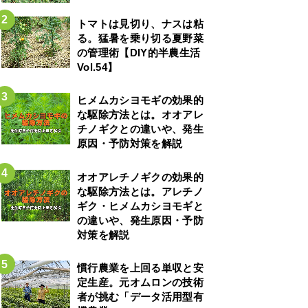
トマトは見切り、ナスは粘
る。猛暑を乗り切る夏野菜
の管理術【DIY的半農生活
Vol.54】
ヒメムカシヨモギの効果的
な駆除方法とは。オオアレ
チノギクとの違いや、発生
原因・予防対策を解説
オオアレチノギクの効果的
な駆除方法とは。アレチノ
ギク・ヒメムカシヨモギと
の違いや、発生原因・予防
対策を解説
慣行農業を上回る単収と安
定生産。元オムロンの技術
者が挑む「データ活用型有