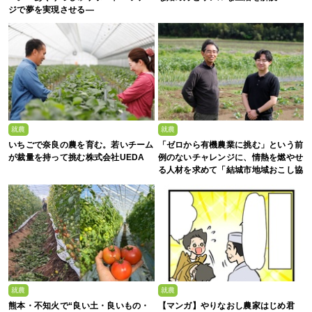
ジで夢を実現させる—
就農
就農
いちごで奈良の農を育む。若いチーム
「ゼロから有機農業に挑む」という前
が裁量を持って挑む株式会社UEDA
例のないチャレンジに、情熱を燃やせ
る人材を求めて「結城市地域おこし協
力隊募集」
就農
就農
熊本・不知火で“良い土・良いもの・
【マンガ】やりなおし農家はじめ君