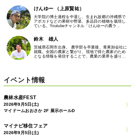
けんゆー （上原賢祐）
大学院の博士過程を中退し、生まれ故郷の沖縄県で
アボカドなどの果樹や野菜、多品目の植物を栽培し
ている。Youtubeチャンネル「けんゆーの農ラ…
鈴木 雄人
茨城県石岡市出身。 農学部を卒業後、青果卸会社に
就職。全国の農家と繋がり、現地で得た農家のため
となる情報を発信することで、農業の業界を盛り…
イベント情報
農林水産FEST
2026年9月5日(土)
マイドームおおさか 2F 展示ホールD
マイナビ移住フェア
2026年9月5日(土)