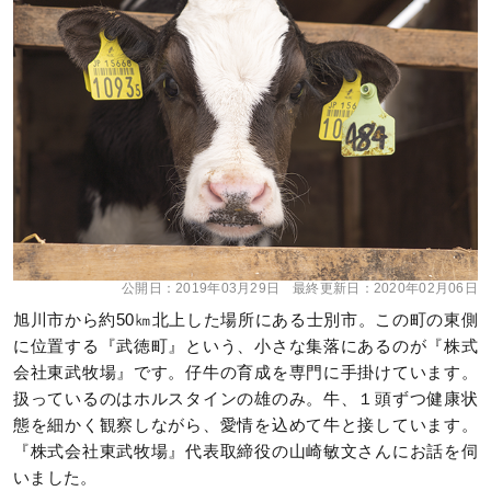
公開日：
2019年03月29日
最終更新日：
2020年02月06日
旭川市から約50㎞北上した場所にある士別市。この町の東側
に位置する『武徳町』という、小さな集落にあるのが『株式
会社東武牧場』です。仔牛の育成を専門に手掛けています。
扱っているのはホルスタインの雄のみ。牛、１頭ずつ健康状
態を細かく観察しながら、愛情を込めて牛と接しています。
『株式会社東武牧場』代表取締役の山崎敏文さんにお話を伺
いました。