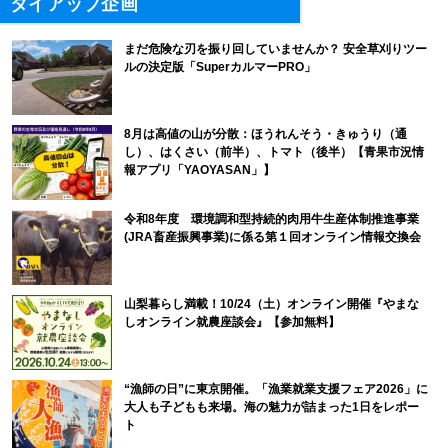
タイアップ企画
まだ危険な刃を振り回していませんか？ 安全草刈りツー
ルの決定版「SuperカルマーPRO」
8月は高値の山が分散：ほうれんそう・きゅうり（通
し）、はくさい（前半）、トマト（後半）【青果市況情
報アプリ「YAOYASAN」】
令和8年度 環境調和型持続的肉用牛生産体制推進事業
(JRA畜産振興事業)に係る第１回オンライン情報交換会
山梨暮らし満載！10/24（土）オンライン開催『やまな
しオンライン就農座談会』【参加無料】
“漁師の日”に東京開催。「漁業就業支援フェア2026」に
大人も子どもも来場。海の魅力が詰まった1日をレポー
ト