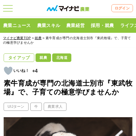
ログイン
農業ニュース
農業スキル
農業経営
採用・就農
ライフ
マイナビ農業TOP
>
就農
> 素牛育成が専門の北海道士別市『東武牧場』で、子育て
の極意学びませんか
タイアップ
就農
北海道
+4
素牛育成が専門の北海道士別市『東武牧
場』で、子育ての極意学びませんか
UIJターン
牛
農業求人