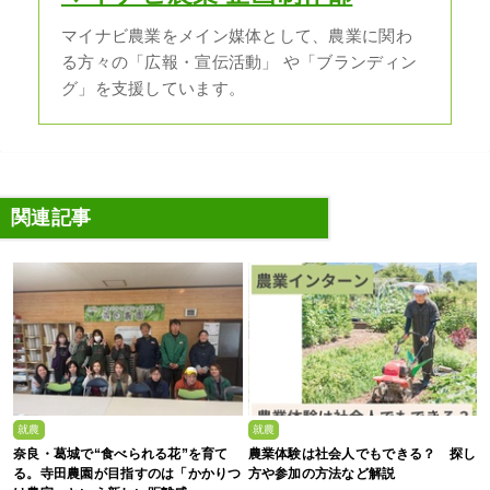
マイナビ農業をメイン媒体として、農業に関わ
る方々の「広報・宣伝活動」 や「ブランディン
グ」を支援しています。
関連記事
就農
就農
奈良・葛城で“食べられる花”を育て
農業体験は社会人でもできる？ 探し
る。寺田農園が目指すのは「かかりつ
方や参加の方法など解説