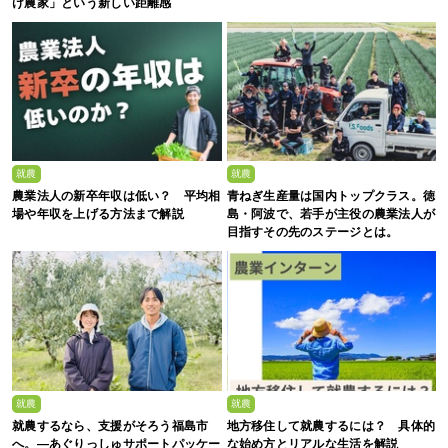
け農家」という新しい距離感
就農
就農
農業法人の新卒年収は低い？ 平均相
青ねぎ生産量は国内トップクラス。徳
場や年収を上げる方法まで解説
島・阿波で、若手が主役の農業法人が
目指すその先のステージとは。
就農
就農
就農するなら、支援がそろう福島市
地方移住して就農するには？ 具体的
へ。—あぐりっしゅサポートパッケー
な始め方とリアルな生活を解説