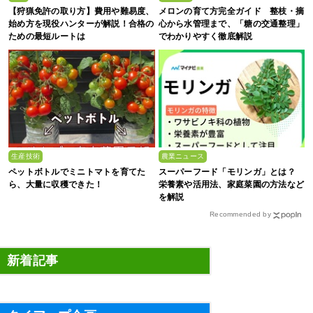
【狩猟免許の取り方】費用や難易度、
メロンの育て方完全ガイド 整枝・摘
始め方を現役ハンターが解説！合格の
心から水管理まで、「糖の交通整理」
ための最短ルートは
でわかりやすく徹底解説
生産技術
農業ニュース
ペットボトルでミニトマトを育てた
スーパーフード「モリンガ」とは？
ら、大量に収穫できた！
栄養素や活用法、家庭菜園の方法など
を解説
Recommended by
新着記事