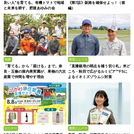
良い人”を育てる。有機トマトで地域
《第7話》販路を確保せよっ！（後
と未来を耕す、肥後あゆみの会
編）
就農
農業ニュース
「育てる」から「届ける」まで。奈
「直播栽培の弱点を補う切り札」米ど
良・五條の堀内果実園が、果物の六次
ころ・秋田で広がるルミビア™FSに
産業で仲間を増やす理由
よるイネミズゾウムシ対策
セミナー
農業ニュース