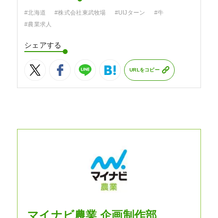
#北海道
#株式会社東武牧場
#UIJターン
#牛
#農業求人
シェアする
URLをコピー
マイナビ農業 企画制作部