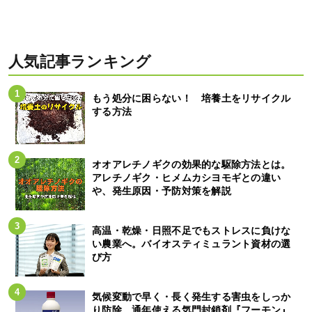
人気記事ランキング
もう処分に困らない！ 培養土をリサイクル
する方法
オオアレチノギクの効果的な駆除方法とは。
アレチノギク・ヒメムカシヨモギとの違い
や、発生原因・予防対策を解説
高温・乾燥・日照不足でもストレスに負けな
い農業へ。バイオスティミュラント資材の選
び方
気候変動で早く・長く発生する害虫をしっか
り防除。通年使える気門封鎖剤『フーモン』