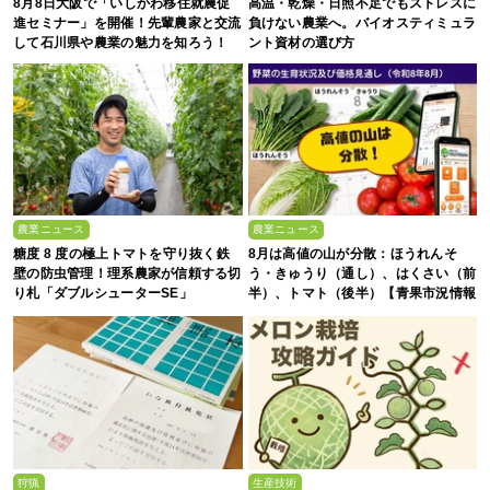
8月8日大阪で「いしかわ移住就農促
高温・乾燥・日照不足でもストレスに
進セミナー」を開催！先輩農家と交流
負けない農業へ。バイオスティミュラ
して石川県や農業の魅力を知ろう！
ント資材の選び方
農業ニュース
農業ニュース
糖度 8 度の極上トマトを守り抜く鉄
8月は高値の山が分散：ほうれんそ
壁の防虫管理！理系農家が信頼する切
う・きゅうり（通し）、はくさい（前
り札「ダブルシューターSE」
半）、トマト（後半）【青果市況情報
アプリ「YAOYASAN」】
狩猟
生産技術