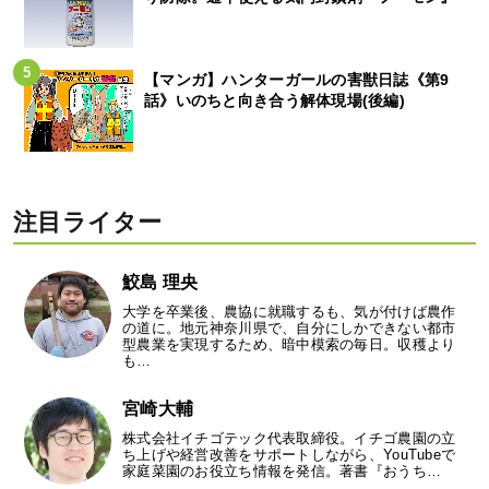
【マンガ】ハンターガールの害獣日誌《第9
話》いのちと向き合う解体現場(後編)
注目ライター
鮫島 理央
大学を卒業後、農協に就職するも、気が付けば農作
の道に。地元神奈川県で、自分にしかできない都市
型農業を実現するため、暗中模索の毎日。収穫より
も…
宮崎大輔
株式会社イチゴテック代表取締役。イチゴ農園の立
ち上げや経営改善をサポートしながら、YouTubeで
家庭菜園のお役立ち情報を発信。著書『おうち…