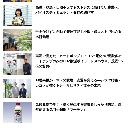
高温・乾燥・日照不足でもストレスに負けない農業へ。
バイオスティミュラント資材の選び方
手をかけずに自動で管理可能！小型・低コストで始める
水耕栽培
実証で見えた、ヒートポンプエアコン“電化”の現実解-ヒ
ートポンプのみのCO2削減ボイラーレスハウス、反収1.5
倍の驚異-
AI選果機がトマトの栽培・流通を変える―シブヤ精機・
カゴメが描くトレーサビリティ改革の未来
気候変動で早く・長く発生する害虫をしっかり防除。通
年使える気門封鎖剤『フーモン』