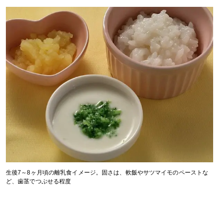
生後7～8ヶ月頃の離乳食イメージ。固さは、軟飯やサツマイモのペーストな
ど、歯茎でつぶせる程度