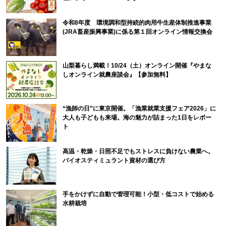
令和8年度 環境調和型持続的肉用牛生産体制推進事業
(JRA畜産振興事業)に係る第１回オンライン情報交換会
山梨暮らし満載！10/24（土）オンライン開催『やまな
しオンライン就農座談会』【参加無料】
“漁師の日”に東京開催。「漁業就業支援フェア2026」に
大人も子どもも来場。海の魅力が詰まった1日をレポー
ト
高温・乾燥・日照不足でもストレスに負けない農業へ。
バイオスティミュラント資材の選び方
手をかけずに自動で管理可能！小型・低コストで始める
水耕栽培