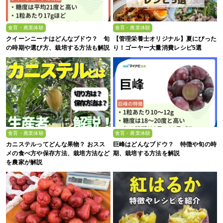
食育・農業体験
食育・農業体験
クイーンニーナはどんなブドウ？ 旬
【管理栄養士オリジナル】夏にぴった
の時期や選び方、栽培する方法も解説
り！ゴーヤー大量消費レシピ5選
食育・農業体験
食育・農業体験
カニステルってどんな果物？ おスス
巨峰はどんなブドウ？ 特徴や旬の時
メの食べ方や保存方法、栽培方法など
期、栽培する方法を解説
を農家が解説