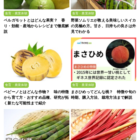
食育・農業体験
食育・農業体験
ベルガモットとはどんな果実？ 香
野菜ソムリエが教える美味しいスイカ
り・効能・産地からレシピまで徹底解
の見極め方。甘さ、日持ちの良さは外
説
見でわかる
食育・農業体験
食育・農業体験
ペピーノとはどんな作物？ 味の特徴
まさひめってどんな桃？ 特徴や旬の
から育て方・おすすめ品種、研究が拓
時期、購入方法、栽培方法まで解説
く新たな可能性まで紹介