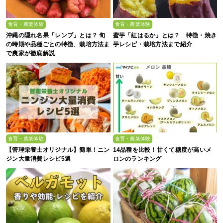
食育・農業体験
食育・農業体験
沖縄の隠れ名果「レンブ」とは？ 旬
蜜芋「紅はるか」とは？ 特徴・焼き
の時期や品種ごとの特徴、栽培方法ま
芋レシピ・栽培方法まで紹介
で農家が徹底解説
食育・農業体験
食育・農業体験
【管理栄養士オリジナル】簡単！ニン
14品種を比較！甘くて糖度が高いメ
ジン大量消費レシピ5選
ロンのランキング