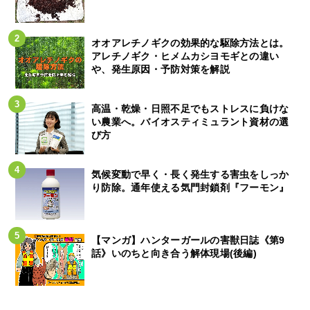
オオアレチノギクの効果的な駆除方法とは。
アレチノギク・ヒメムカシヨモギとの違い
や、発生原因・予防対策を解説
高温・乾燥・日照不足でもストレスに負けな
い農業へ。バイオスティミュラント資材の選
び方
気候変動で早く・長く発生する害虫をしっか
り防除。通年使える気門封鎖剤『フーモン』
【マンガ】ハンターガールの害獣日誌《第9
話》いのちと向き合う解体現場(後編)