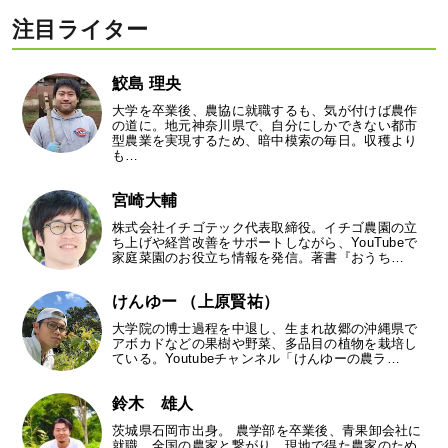
注目ライター
鮫島 理央
大学を卒業後、農協に就職するも、気が付けば農作
の道に。地元神奈川県で、自分にしかできない都市
型農業を実現するため、暗中模索の毎日。収穫より
も…
宮崎大輔
株式会社イチゴテック代表取締役。イチゴ農園の立
ち上げや経営改善をサポートしながら、YouTubeで
家庭菜園のお役立ち情報を発信。著書『おうち…
けんゆー （上原賢祐）
大学院の博士過程を中退し、生まれ故郷の沖縄県で
アボカドなどの果樹や野菜、多品目の植物を栽培し
ている。Youtubeチャンネル「けんゆーの農ラ…
鈴木 雄人
茨城県石岡市出身。 農学部を卒業後、青果卸会社に
就職。全国の農家と繋がり、現地で得た農家のため