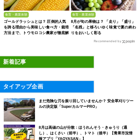
食育・農業体験
食育・農業体験
ゴールドラッシュとは？ 圧倒的人気
8月が旬の果物は？ 「走り」「盛り」
を誇る理由から美味しい食べ方・栽培
「名残」と移ろいゆく味覚で夏の終わ
方法まで、トウモロコシ農家が徹底解
りをおいしく彩る
説
Recommended by
新着記事
タイアップ企画
まだ危険な刃を振り回していませんか？ 安全草刈りツー
ルの決定版「SuperカルマーPRO」
8月は高値の山が分散：ほうれんそう・きゅうり（通
し）、はくさい（前半）、トマト（後半）【青果市況情
報アプリ「YAOYASAN」】