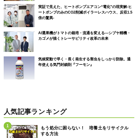
実証で見えた、ヒートポンプエアコン“電化”の現実解-ヒ
ートポンプのみのCO2削減ボイラーレスハウス、反収1.5
倍の驚異-
AI選果機がトマトの栽培・流通を変える―シブヤ精機・
カゴメが描くトレーサビリティ改革の未来
気候変動で早く・長く発生する害虫をしっかり防除。通
年使える気門封鎖剤『フーモン』
人気記事ランキング
もう処分に困らない！ 培養土をリサイクル
する方法