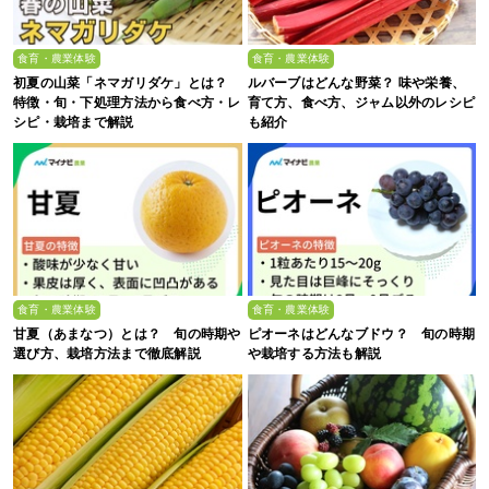
食育・農業体験
食育・農業体験
初夏の山菜「ネマガリダケ」とは？
ルバーブはどんな野菜？ 味や栄養、
特徴・旬・下処理方法から食べ方・レ
育て方、食べ方、ジャム以外のレシピ
シピ・栽培まで解説
も紹介
食育・農業体験
食育・農業体験
甘夏（あまなつ）とは？ 旬の時期や
ピオーネはどんなブドウ？ 旬の時期
選び方、栽培方法まで徹底解説
や栽培する方法も解説