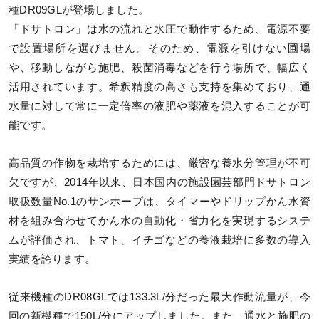
種DR09GLが登場しました。
「ドサトロン」は水の流れと水圧で動作するため、電源不要
で設置場所を選びません。そのため、電源を引けない圃場
や、移動しながら施肥、殺菌消毒などを行う場所で、幅広く
活用されています。希釈精度の高さも支持を集めており、通
水量に対して常に一定倍率の液肥や薬液を混入することが可
能です。
高品質の作物を栽培するためには、厳密な養水分管理が不可
欠ですが、2014年以来、日本国内の施設園芸部門ドサトロン
取扱数量No.1のサンホープは、タイマーやドリップかん水資
材を組み合わせてかん水の自動化・省力化を実現するシステ
ムが評価され、トマト、イチゴなどの養液栽培に多数の導入
実績を誇ります。
従来機種のDR08GLでは133.3L/分だった最大作動流量が、今
回の新機種で150L/分にアップしました。また、通水と施肥の