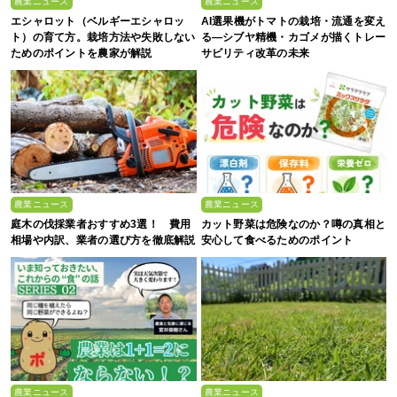
農業ニュース
農業ニュース
エシャロット（ベルギーエシャロッ
AI選果機がトマトの栽培・流通を変え
ト）の育て方。栽培方法や失敗しない
る―シブヤ精機・カゴメが描くトレー
ためのポイントを農家が解説
サビリティ改革の未来
農業ニュース
農業ニュース
庭木の伐採業者おすすめ3選！ 費用
カット野菜は危険なのか？噂の真相と
相場や内訳、業者の選び方を徹底解説
安心して食べるためのポイント
農業ニュース
農業ニュース