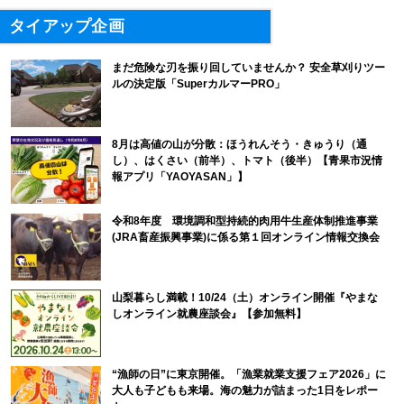
タイアップ企画
まだ危険な刃を振り回していませんか？ 安全草刈りツー
ルの決定版「SuperカルマーPRO」
8月は高値の山が分散：ほうれんそう・きゅうり（通
し）、はくさい（前半）、トマト（後半）【青果市況情
報アプリ「YAOYASAN」】
令和8年度 環境調和型持続的肉用牛生産体制推進事業
(JRA畜産振興事業)に係る第１回オンライン情報交換会
山梨暮らし満載！10/24（土）オンライン開催『やまな
しオンライン就農座談会』【参加無料】
“漁師の日”に東京開催。「漁業就業支援フェア2026」に
大人も子どもも来場。海の魅力が詰まった1日をレポー