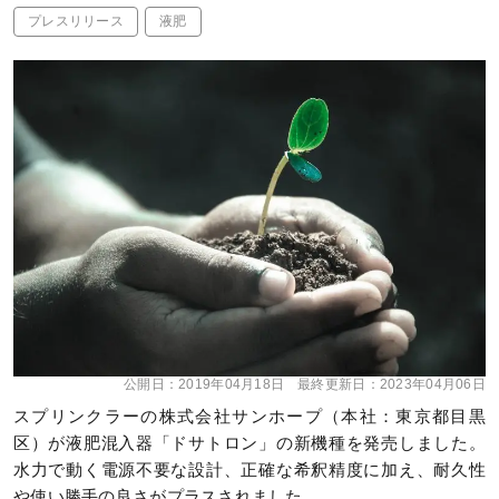
プレスリリース
液肥
公開日：
2019年04月18日
最終更新日：
2023年04月06日
スプリンクラーの株式会社サンホープ（本社：東京都目黒
区）が液肥混入器「ドサトロン」の新機種を発売しました。
水力で動く電源不要な設計、正確な希釈精度に加え、耐久性
や使い勝手の良さがプラスされました。