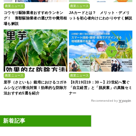
農業ニュース
農業ニュース
コウモリ駆除業者おすすめランキン
JAカードとは？ メリット・デメリ
グ！ 害獣駆除業者の選び方や費用相
ットを初心者向けにわかりやすく解説
場も解説
農業ニュース
農業ニュース
里芋（さといも）栽培におけるコガネ
【8月19日19：30～】23世紀へ繋ぐ
ムシなどの害虫対策！効果的な防除方
「自立経営」と「脱炭素」の真髄セミ
法おすすめ5選を紹介
ナー
Recommended by
新着記事