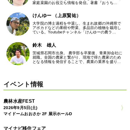
家庭菜園のお役立ち情報を発信。著書『おうち…
けんゆー （上原賢祐）
大学院の博士過程を中退し、生まれ故郷の沖縄県で
アボカドなどの果樹や野菜、多品目の植物を栽培し
ている。Youtubeチャンネル「けんゆーの農ラ…
鈴木 雄人
茨城県石岡市出身。 農学部を卒業後、青果卸会社に
就職。全国の農家と繋がり、現地で得た農家のため
となる情報を発信することで、農業の業界を盛り…
イベント情報
農林水産FEST
2026年9月5日(土)
マイドームおおさか 2F 展示ホールD
マイナビ移住フェア