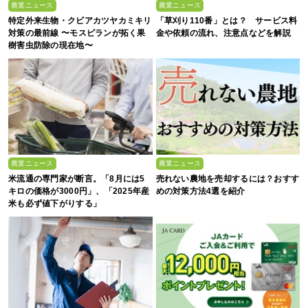
農業ニュース
農業ニュース
特定外来生物・クビアカツヤカミキリ
「草刈り110番」とは？ サービス料
対策の最前線 〜モスピランが拓く果
金や依頼の流れ、注意点などを解説
樹害虫防除の現在地〜
農業ニュース
農業ニュース
米流通の専門家が断言。「8月には5
売れない農地を売却するには？おすす
キロの価格が3000円」、「2025年産
めの対策方法4選を紹介
米も必ず値下がりする」