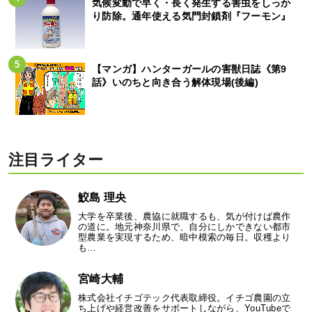
気候変動で早く・長く発生する害虫をしっか
り防除。通年使える気門封鎖剤『フーモン』
【マンガ】ハンターガールの害獣日誌《第9
話》いのちと向き合う解体現場(後編)
注目ライター
鮫島 理央
大学を卒業後、農協に就職するも、気が付けば農作
の道に。地元神奈川県で、自分にしかできない都市
型農業を実現するため、暗中模索の毎日。収穫より
も…
宮崎大輔
株式会社イチゴテック代表取締役。イチゴ農園の立
ち上げや経営改善をサポートしながら、YouTubeで