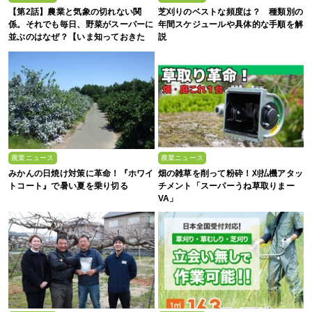
【第2話】農業と気象の切れない関
芝刈りのベストな頻度は？ 種類別の
係。それでも毎日、野菜がスーパーに
年間スケジュールや具体的な手順を解
並ぶのはなぜ？【いま知っておきた
説
い、これからの”食”の話】
農業ニュース
農業ニュース
みかんの日焼け対策に革命！『ホワイ
畑の雑草を削って粉砕！刈払機アタッ
トコート』で暑い夏を乗り切る
チメント「スーパーうね草取りまー
VA」