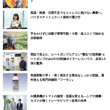
ト
高温・乾燥・日照不足でもストレスに負けない農業へ。
バイオスティミュラント資材の選び方
手をかけずに自動で管理可能！小型・低コストで始める
水耕栽培
実証で見えた、ヒートポンプエアコン“電化”の現実解-ヒ
ートポンプのみのCO2削減ボイラーレスハウス、反収1.5
倍の驚異-
気候変動で早く・長く発生する害虫をしっかり防除。通
年使える気門封鎖剤『フーモン』
AI選果機がトマトの栽培・流通を変える―シブヤ精機・
カゴメが描くトレーサビリティ改革の未来