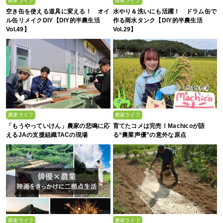
農家ライフ
農家ライフ
空き缶を使える道具に変える！ オイ
水やり＆洗いにも活躍！ ドラム缶で
ル缶リメイクDIY【DIY的半農生活
作る雨水タンク【DIY的半農生活
Vol.49】
Vol.29】
農家ライフ
農家ライフ
「もうやっていけん」農家の悲鳴に応
育てたコメは完売！Machicoが語
えるJAの支援組織TACの現場
る“農業声優”の意外な原点
農家ライフ
農家ライフ