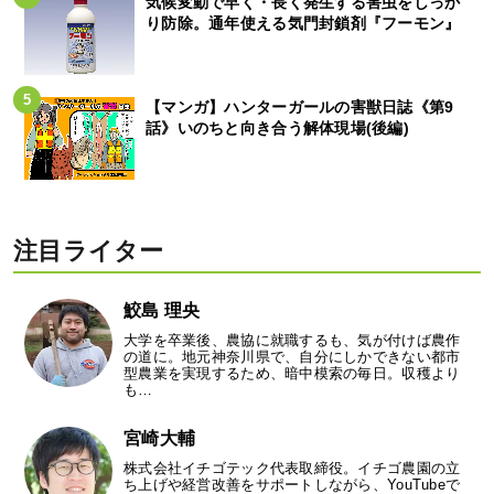
気候変動で早く・長く発生する害虫をしっか
り防除。通年使える気門封鎖剤『フーモン』
【マンガ】ハンターガールの害獣日誌《第9
話》いのちと向き合う解体現場(後編)
注目ライター
鮫島 理央
大学を卒業後、農協に就職するも、気が付けば農作
の道に。地元神奈川県で、自分にしかできない都市
型農業を実現するため、暗中模索の毎日。収穫より
も…
宮崎大輔
株式会社イチゴテック代表取締役。イチゴ農園の立
ち上げや経営改善をサポートしながら、YouTubeで