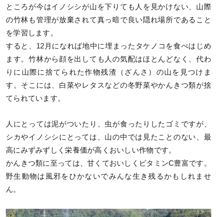
ところが今はイノシシが山を下りても人を見かけない、山際
の竹林も管理が放棄されて真っ暗で良い隠れ場所であること
を学習します。
すると、12月になれば地中に埋まったタケノコを食べはじめ
ます。竹林から顔を出しても人の気配はほとんどなく、代わ
りに山際に捨てられた作物残渣（ざんさ）の山を見つけま
す。そこには、白菜やレタスなどの冬野菜やかんきつ類が捨
てられています。
人にとっては泥がついたり、虫が食ったりしたゴミですが、
シカやイノシシにとっては、山の中では見たことのない、最
高にみずみずしく栄養価が高くおいしい作物です。
かんきつ類に至っては、甘くておいしくビタミンC豊富です。
野生動物は風邪をひかないでみんな生き残るかもしれませ
ん。