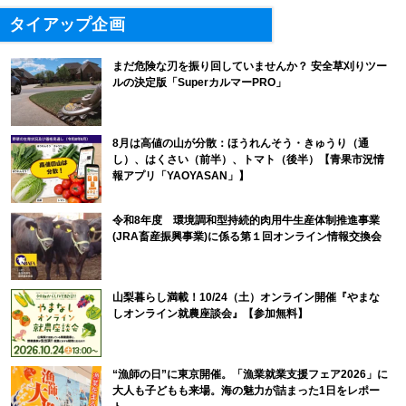
タイアップ企画
まだ危険な刃を振り回していませんか？ 安全草刈りツー
ルの決定版「SuperカルマーPRO」
8月は高値の山が分散：ほうれんそう・きゅうり（通
し）、はくさい（前半）、トマト（後半）【青果市況情
報アプリ「YAOYASAN」】
令和8年度 環境調和型持続的肉用牛生産体制推進事業
(JRA畜産振興事業)に係る第１回オンライン情報交換会
山梨暮らし満載！10/24（土）オンライン開催『やまな
しオンライン就農座談会』【参加無料】
“漁師の日”に東京開催。「漁業就業支援フェア2026」に
大人も子どもも来場。海の魅力が詰まった1日をレポー