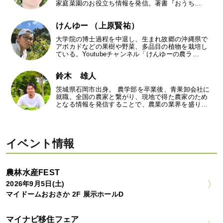
家庭菜園のお役立ち情報を発信。著書『おうち…
けんゆー （上原賢祐）
大学院の博士過程を中退し、生まれ故郷の沖縄県で
アボカドなどの果樹や野菜、多品目の植物を栽培し
ている。Youtubeチャンネル「けんゆーの農ラ…
鈴木 雄人
茨城県石岡市出身。 農学部を卒業後、青果卸会社に
就職。全国の農家と繋がり、現地で得た農家のため
となる情報を発信することで、農業の業界を盛り…
イベント情報
農林水産FEST
2026年9月5日(土)
マイドームおおさか 2F 展示ホールD
マイナビ移住フェア