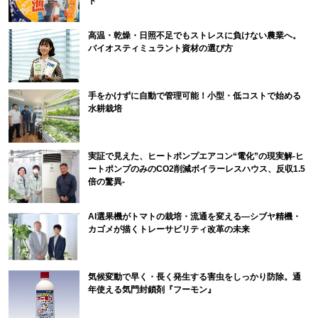
ト
高温・乾燥・日照不足でもストレスに負けない農業へ。
バイオスティミュラント資材の選び方
手をかけずに自動で管理可能！小型・低コストで始める
水耕栽培
実証で見えた、ヒートポンプエアコン“電化”の現実解-ヒ
ートポンプのみのCO2削減ボイラーレスハウス、反収1.5
倍の驚異-
AI選果機がトマトの栽培・流通を変える―シブヤ精機・
カゴメが描くトレーサビリティ改革の未来
気候変動で早く・長く発生する害虫をしっかり防除。通
年使える気門封鎖剤『フーモン』