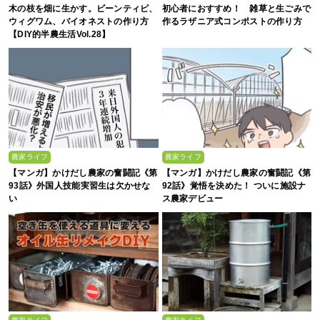
木の枝を畑に生かす。ビーンティピ、
初心者におすすめ！ 雑草と生ごみで
ウィグワム、バイオネストの作り方
作るラザニア式コンポストの作り方
【DIY的半農生活Vol.28】
農家ライフ
農家ライフ
【マンガ】かけだし農家の奮闘記《第
【マンガ】かけだし農家の奮闘記《第
93話》外国人技能実習生は欠かせな
92話》覚悟を決めた！ ついに施設ナ
い
ス農家デビュー