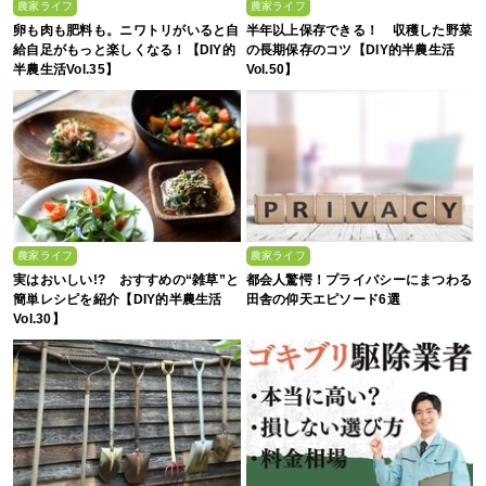
農家ライフ
農家ライフ
卵も肉も肥料も。ニワトリがいると自
半年以上保存できる！ 収穫した野菜
給自足がもっと楽しくなる！【DIY的
の長期保存のコツ【DIY的半農生活
半農生活Vol.35】
Vol.50】
農家ライフ
農家ライフ
実はおいしい!? おすすめの“雑草”と
都会人驚愕！プライバシーにまつわる
簡単レシピを紹介【DIY的半農生活
田舎の仰天エピソード6選
Vol.30】