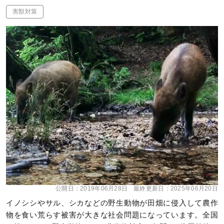
害獣対策
公開日：
2019年06月28日
最終更新日：
2025年06月20日
イノシシやサル、シカなどの野生動物が田畑に侵入して農作
物を食い荒らす被害が大きな社会問題になっています。全国