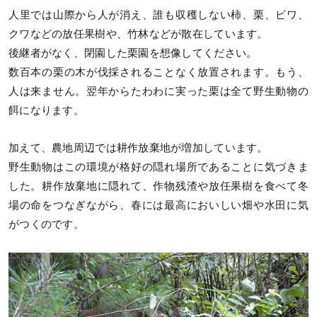
人里では山際から人が消え、誰も収穫しない柿、栗、ビワ、
クワなどの放任果樹や、竹林などが散在しています。
後継者がなく、閉園した栗園を想像してください。
数百本の栗の木が伐採されることなく放置されます。もう、
人は来ません。翌年からたわわに実った栗は全て野生動物の
餌になります。
加えて、農地周辺では耕作放棄地が増加しています。
野生動物はこの環境が格好の隠れ場所であることに気づきま
した。耕作放棄地に隠れて、作物残渣や放任果樹を食べて冬
場の命をつなぎながら、春には最高においしい畑や水田に気
がつくのです。