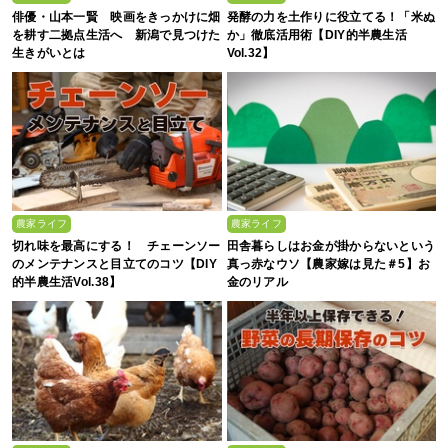
俳優・山本一賢 映画をきっかけに畑
発酵の力を土作りに役立てる！「米ぬ
を耕す二拠点生活へ 新潟で見つけた
か」徹底活用術【DIY的半農生活
生きがいとは
Vol.32】
農家ライフ
農家ライフ
切れ味を最高にする！ チェーンソー
田舎暮らしはお金が掛からないという
のメンテナンスと目立てのコツ【DIY
真っ赤なウソ【農家嫁は見た＃5】お
的半農生活Vol.38】
金のリアル