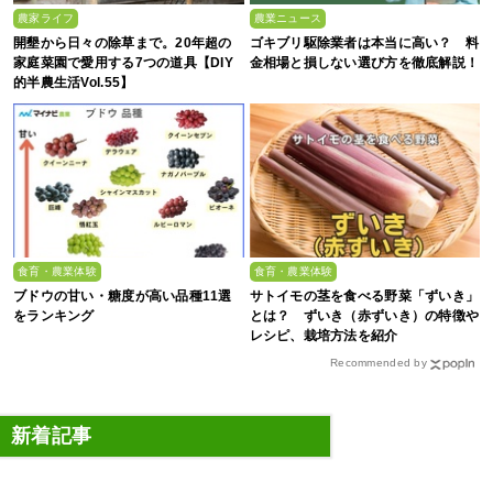
農家ライフ
農業ニュース
開墾から日々の除草まで。20年超の
ゴキブリ駆除業者は本当に高い？ 料
家庭菜園で愛用する7つの道具【DIY
金相場と損しない選び方を徹底解説！
的半農生活Vol.55】
食育・農業体験
食育・農業体験
ブドウの甘い・糖度が高い品種11選
サトイモの茎を食べる野菜「ずいき」
をランキング
とは？ ずいき（赤ずいき）の特徴や
レシピ、栽培方法を紹介
Recommended by
新着記事