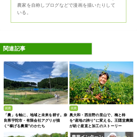
農家を自称しブログなどで漫画を描いたりして
いる。
関連記事
就農
就農
「農」を軸に、地域と未来を耕す。奈
奥大和・西吉野の里山で、梅と柿
良県宇陀市・有限会社アグリが描
を“産地の誇り”に変える。王隠堂農園
く“稼げる農業”のかたち
が紡ぐ産直と加工のストーリー