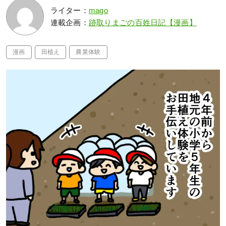
ライター：
mago
連載企画：
跡取りまごの百姓日記【漫画】
漫画
田植え
農業体験