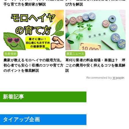
手な育て方を愛好家が解説
び方を解説
生産技術
農業ニュース
農家が教えるモロヘイヤの栽培方法。
草刈り業者の料金相場・単価は？ 坪
初心者でも安心！収穫のコツや育て方
ごとの費用や安く抑えるコツを徹底解
のポイントを徹底解説
説
Recommended by
新着記事
タイアップ企画