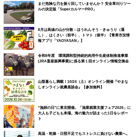
まだ危険な刃を振り回していませんか？ 安全草刈りツー
ルの決定版「SuperカルマーPRO」
8月は高値の山が分散：ほうれんそう・きゅうり（通
し）、はくさい（前半）、トマト（後半）【青果市況情
報アプリ「YAOYASAN」】
令和8年度 環境調和型持続的肉用牛生産体制推進事業
(JRA畜産振興事業)に係る第１回オンライン情報交換会
山梨暮らし満載！10/24（土）オンライン開催『やまな
しオンライン就農座談会』【参加無料】
“漁師の日”に東京開催。「漁業就業支援フェア2026」に
大人も子どもも来場。海の魅力が詰まった1日をレポー
ト
高温・乾燥・日照不足でもストレスに負けない農業へ。