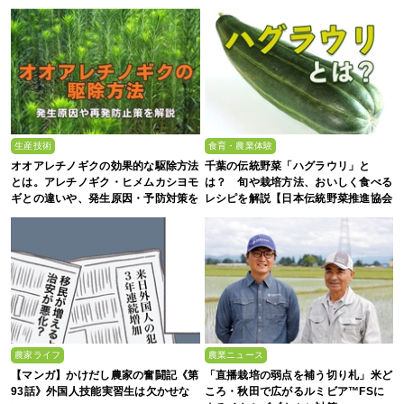
生産技術
食育・農業体験
オオアレチノギクの効果的な駆除方法
千葉の伝統野菜「ハグラウリ」と
とは。アレチノギク・ヒメムカシヨモ
は？ 旬や栽培方法、おいしく食べる
ギとの違いや、発生原因・予防対策を
レシピを解説【日本伝統野菜推進協会
解説
監修】
農家ライフ
農業ニュース
【マンガ】かけだし農家の奮闘記《第
「直播栽培の弱点を補う切り札」米ど
93話》外国人技能実習生は欠かせな
ころ・秋田で広がるルミビア™FSに