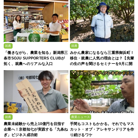
就農
就農
「働きながら、農業を知る」新潟県三
みかん農家になるなら三重県御浜町！
条市SOJU SUPPORTERS CLUBが
移住・就農に人気の理由とは？【先輩
拓く、就農へのリアルな入口
の生の声を聞けるセミナーを9月に開
催】
就農
農業ニュース
農業未経験から売上10億円を目指す
手間もコストもかかる。それでもマス
企業へ！京都知七が実践する「九条ね
カット・オブ・アレキサンドリアを作
ぎ」ビジネス成功術
り続けるワケ