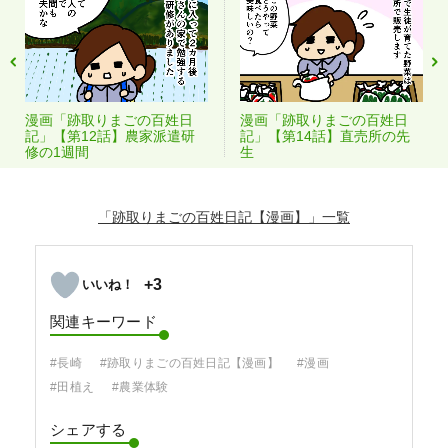
漫画「跡取りまごの百姓日
漫画「跡取りまごの百姓日
記」【第12話】農家派遣研
記」【第14話】直売所の先
修の1週間
生
「跡取りまごの百姓日記【漫画】」
+3
関連キーワード
#長崎
#跡取りまごの百姓日記【漫画】
#漫画
#田植え
#農業体験
シェアする