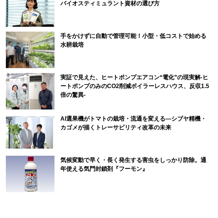
バイオスティミュラント資材の選び方
手をかけずに自動で管理可能！小型・低コストで始める
水耕栽培
実証で見えた、ヒートポンプエアコン“電化”の現実解-ヒ
ートポンプのみのCO2削減ボイラーレスハウス、反収1.5
倍の驚異-
AI選果機がトマトの栽培・流通を変える―シブヤ精機・
カゴメが描くトレーサビリティ改革の未来
気候変動で早く・長く発生する害虫をしっかり防除。通
年使える気門封鎖剤『フーモン』