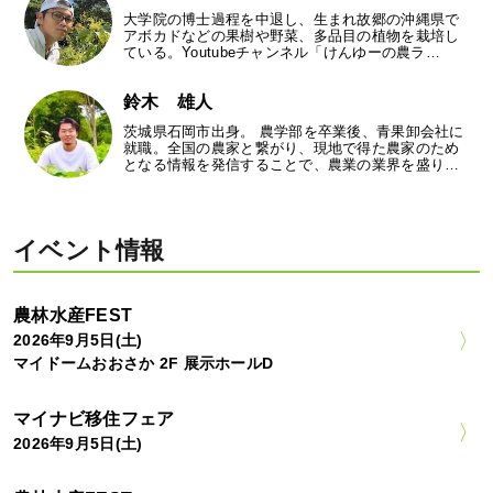
大学院の博士過程を中退し、生まれ故郷の沖縄県で
アボカドなどの果樹や野菜、多品目の植物を栽培し
ている。Youtubeチャンネル「けんゆーの農ラ…
鈴木 雄人
茨城県石岡市出身。 農学部を卒業後、青果卸会社に
就職。全国の農家と繋がり、現地で得た農家のため
となる情報を発信することで、農業の業界を盛り…
イベント情報
農林水産FEST
2026年9月5日(土)
マイドームおおさか 2F 展示ホールD
マイナビ移住フェア
2026年9月5日(土)