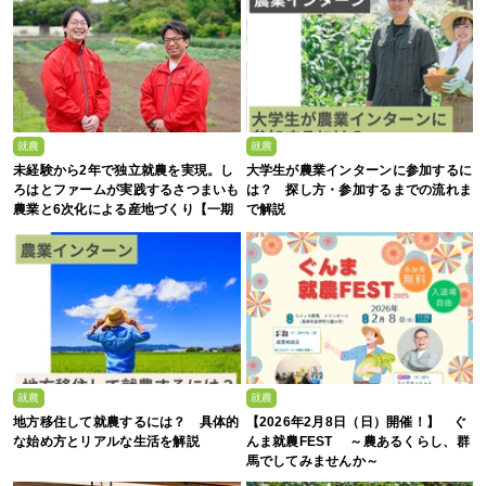
就農
就農
未経験から2年で独立就農を実現。し
大学生が農業インターンに参加するに
ろはとファームが実践するさつまいも
は？ 探し方・参加するまでの流れま
農業と6次化による産地づくり【一期
で解説
生募集】
就農
就農
地方移住して就農するには？ 具体的
【2026年2月8日（日）開催！】 ぐ
な始め方とリアルな生活を解説
んま就農FEST ～農あるくらし、群
馬でしてみませんか～