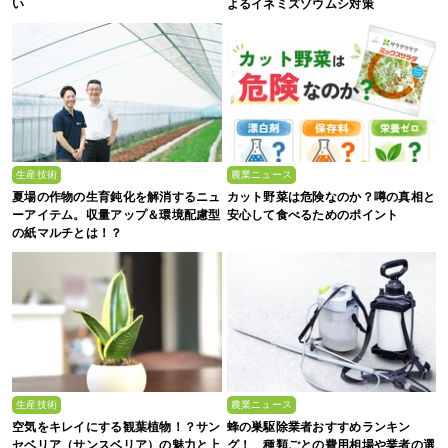
い
よるイネミズゾウムシ対策
生産技術
農業ニュース
夏場の作物の生育鈍化を解消するニュ
カット野菜は危険なのか？噂の真相と
ーアイテム。収量アップ＆環境配慮型
安心して食べるためのポイント
の紙マルチとは！？
生産技術
農業ニュース
空気をキレイにする観葉植物！？サン
蜂の巣駆除業者おすすめランキン
セベリア（サンスベリア）の魅力と上
グ！ 種類ごとの費用相場や業者の選