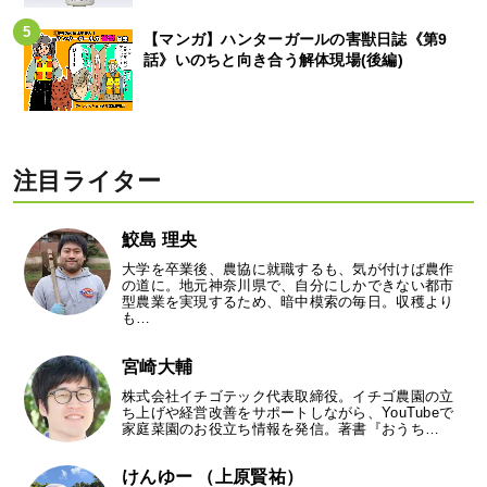
【マンガ】ハンターガールの害獣日誌《第9
話》いのちと向き合う解体現場(後編)
注目ライター
鮫島 理央
大学を卒業後、農協に就職するも、気が付けば農作
の道に。地元神奈川県で、自分にしかできない都市
型農業を実現するため、暗中模索の毎日。収穫より
も…
宮崎大輔
株式会社イチゴテック代表取締役。イチゴ農園の立
ち上げや経営改善をサポートしながら、YouTubeで
家庭菜園のお役立ち情報を発信。著書『おうち…
けんゆー （上原賢祐）