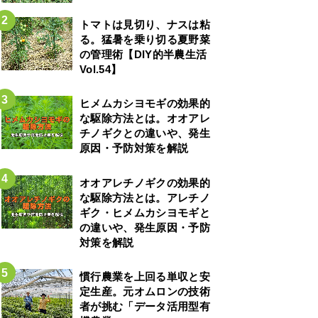
トマトは見切り、ナスは粘
る。猛暑を乗り切る夏野菜
の管理術【DIY的半農生活
Vol.54】
ヒメムカシヨモギの効果的
な駆除方法とは。オオアレ
チノギクとの違いや、発生
原因・予防対策を解説
オオアレチノギクの効果的
な駆除方法とは。アレチノ
ギク・ヒメムカシヨモギと
の違いや、発生原因・予防
対策を解説
慣行農業を上回る単収と安
定生産。元オムロンの技術
者が挑む「データ活用型有