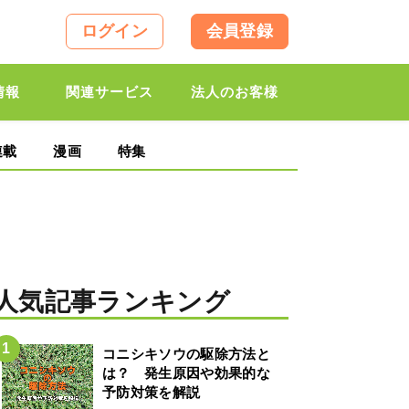
ログイン
会員登録
情報
関連サービス
法人のお客様
連載
漫画
特集
人気記事ランキング
コニシキソウの駆除方法と
は？ 発生原因や効果的な
予防対策を解説