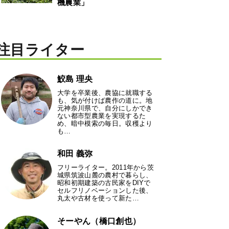
機農業」
注目ライター
鮫島 理央
大学を卒業後、農協に就職する
も、気が付けば農作の道に。地
元神奈川県で、自分にしかでき
ない都市型農業を実現するた
め、暗中模索の毎日。収穫より
も…
和田 義弥
フリーライター。2011年から茨
城県筑波山麓の農村で暮らし、
昭和初期建築の古民家をDIYで
セルフリノベーションした後、
丸太や古材を使って新た…
そーやん（橋口創也）