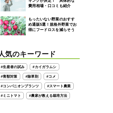
キングが決定！ 具体的な
費用相場・口コミも紹介
もったいない野菜のおすす
め通販5選！規格外野菜でお
得にフードロスを減らそう
人気のキーワード
#生産者の試み
#カイガラムシ
#害獣対策
#除草剤
#コメ
#コンパニオンプランツ
#スマート農業
#ミニトマト
#農家が教える栽培方法