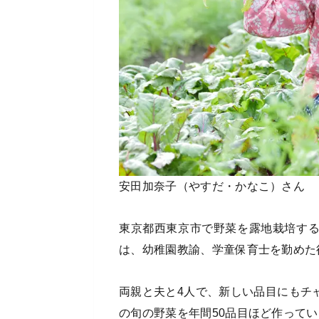
安田加奈子（やすだ・かなこ）さん
東京都西東京市で野菜を露地栽培す
は、幼稚園教諭、学童保育士を勤めた
両親と夫と4人で、新しい品目にもチ
の旬の野菜を年間50品目ほど作って