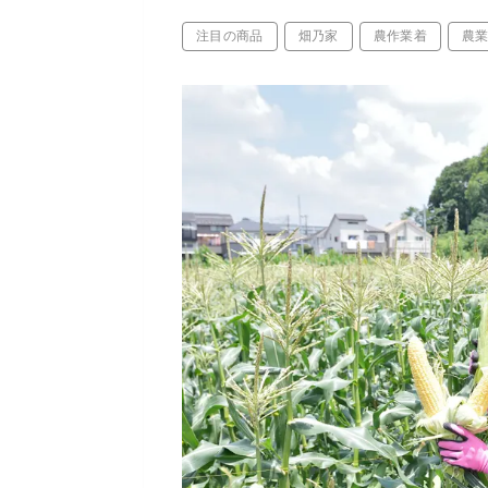
注目の商品
畑乃家
農作業着
農