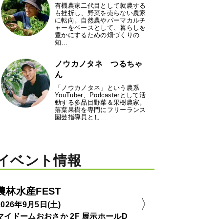
有機農家二代目として就農する
も挫折し、野菜を売らない農家
に転向。自然農やパーマカルチ
ャーをベースとして、暮らしを
豊かにするための畑づくりの
知…
ノウカノタネ つるちゃ
ん
「ノウカノタネ」という農系
YouTuber、Podcasterとして活
動する多品目野菜＆果樹農家。
落葉果樹を専門にフリーランス
園芸指導員とし…
イベント情報
農林水産FEST
2026年9月5日(土)
マイドームおおさか 2F 展示ホールD