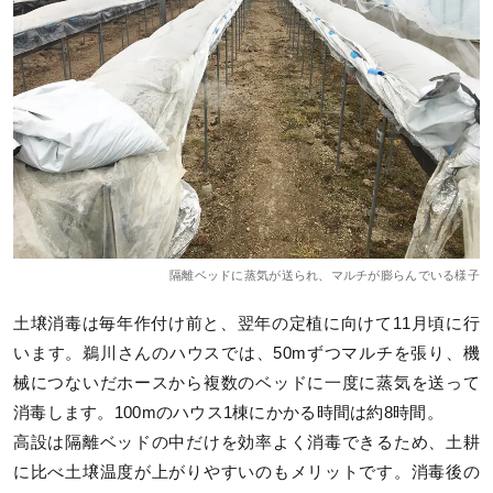
隔離ベッドに蒸気が送られ、マルチが膨らんでいる様子
土壌消毒は毎年作付け前と、翌年の定植に向けて11月頃に行
います。鵜川さんのハウスでは、50mずつマルチを張り、機
械につないだホースから複数のベッドに一度に蒸気を送って
消毒します。100mのハウス1棟にかかる時間は約8時間。
高設は隔離ベッドの中だけを効率よく消毒できるため、土耕
に比べ土壌温度が上がりやすいのもメリットです。消毒後の