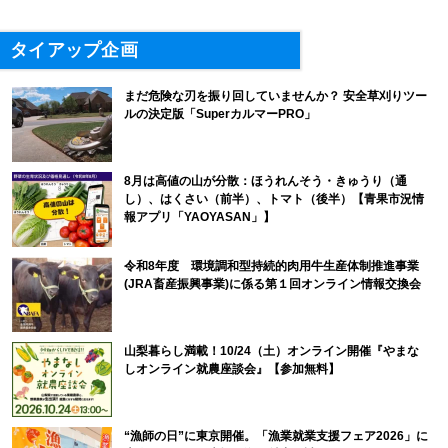
タイアップ企画
まだ危険な刃を振り回していませんか？ 安全草刈りツー
ルの決定版「SuperカルマーPRO」
8月は高値の山が分散：ほうれんそう・きゅうり（通
し）、はくさい（前半）、トマト（後半）【青果市況情
報アプリ「YAOYASAN」】
令和8年度 環境調和型持続的肉用牛生産体制推進事業
(JRA畜産振興事業)に係る第１回オンライン情報交換会
山梨暮らし満載！10/24（土）オンライン開催『やまな
しオンライン就農座談会』【参加無料】
“漁師の日”に東京開催。「漁業就業支援フェア2026」に