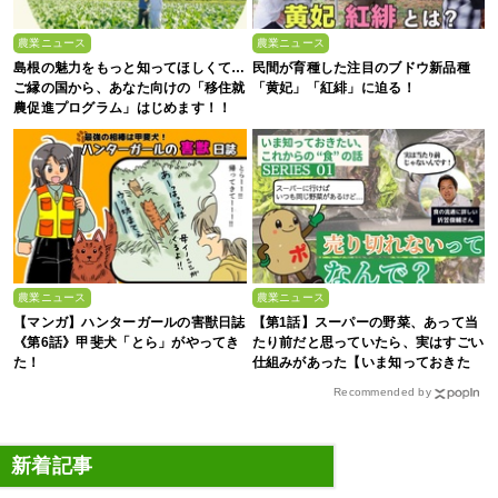
農業ニュース
農業ニュース
島根の魅力をもっと知ってほしくて…
民間が育種した注目のブドウ新品種
ご縁の国から、あなた向けの「移住就
「黄妃」「紅緋」に迫る！
農促進プログラム」はじめます！！
農業ニュース
農業ニュース
【マンガ】ハンターガールの害獣日誌
【第1話】スーパーの野菜、あって当
《第6話》甲斐犬「とら」がやってき
たり前だと思っていたら、実はすごい
た！
仕組みがあった【いま知っておきた
い、これからの”食”の話】
Recommended by
新着記事