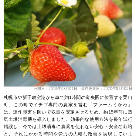
公開日：
2019年08月01日
最終更新日：
2020年02月05日
札幌市や新千歳空港から車で約1時間の道央圏に位置する栗山
町。この町でイチゴ専門の農家を営む『ファームうかわ』
は、連作障害を防いで収量を安定させるため、約15年前に蒸
気土壌消毒機を導入しました。効果的な使用方法を長年試行
錯誤し、今では土壌消毒に農薬を使わない安心・安全な栽培
と、それにかかる時間や労力の大幅な改善を実現していま