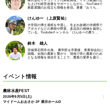
株式会社イチゴテック代表取締役。イチゴ農園の立
ち上げや経営改善をサポートしながら、YouTubeで
家庭菜園のお役立ち情報を発信。著書『おうち…
けんゆー （上原賢祐）
大学院の博士過程を中退し、生まれ故郷の沖縄県で
アボカドなどの果樹や野菜、多品目の植物を栽培し
ている。Youtubeチャンネル「けんゆーの農ラ…
鈴木 雄人
茨城県石岡市出身。 農学部を卒業後、青果卸会社に
就職。全国の農家と繋がり、現地で得た農家のため
となる情報を発信することで、農業の業界を盛り…
イベント情報
農林水産FEST
2026年9月5日(土)
マイドームおおさか 2F 展示ホールD