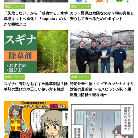
農業ニュース
農業ニュース
「失敗しない」から「成功する」水耕
カット野菜は危険なのか？噂の真相と
栽培キットへ進化！『supotta』の大
安心して食べるためのポイント
きな挑戦とは
農業ニュース
農業ニュース
スギナに有効なおすすめ除草剤は？除
特定外来生物・クビアカツヤカミキリ
草剤の選び方や正しい使い方も解説
対策の最前線 〜モスピランが拓く果
樹害虫防除の現在地〜