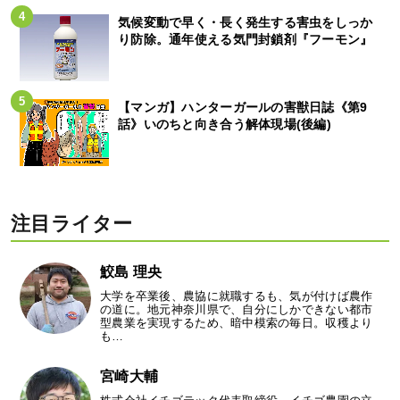
気候変動で早く・長く発生する害虫をしっか
り防除。通年使える気門封鎖剤『フーモン』
【マンガ】ハンターガールの害獣日誌《第9
話》いのちと向き合う解体現場(後編)
注目ライター
鮫島 理央
大学を卒業後、農協に就職するも、気が付けば農作
の道に。地元神奈川県で、自分にしかできない都市
型農業を実現するため、暗中模索の毎日。収穫より
も…
宮崎大輔