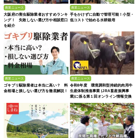
農業ニュース
農業ニュース
大阪府の害虫駆除業者おすすめランキ
手をかけずに自動で管理可能！小型・
ング！ 失敗しない選び方や相談窓口
低コストで始める水耕栽培
を紹介
農業ニュース
農業ニュース
ゴキブリ駆除業者は本当に高い？ 料
令和8年度 環境調和型持続的肉用牛
金相場と損しない選び方を徹底解説！
生産体制推進事業 (JRA畜産振興事
業)に係る第１回オンライン情報交換
会