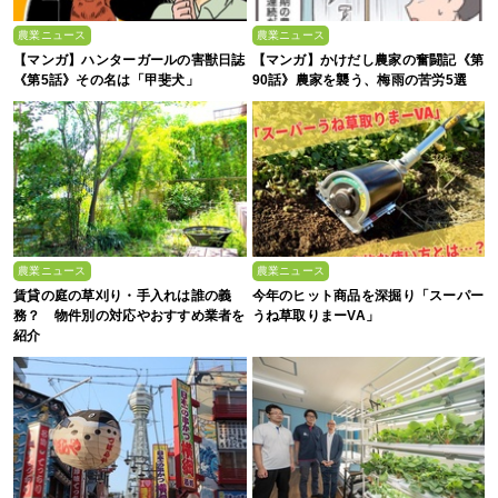
農業ニュース
農業ニュース
【マンガ】ハンターガールの害獣日誌
【マンガ】かけだし農家の奮闘記《第
《第5話》その名は「甲斐犬」
90話》農家を襲う、梅雨の苦労5選
農業ニュース
農業ニュース
賃貸の庭の草刈り・手入れは誰の義
今年のヒット商品を深掘り「スーパー
務？ 物件別の対応やおすすめ業者を
うね草取りまーVA」
紹介