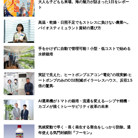
大人も子どもも来場。海の魅力が詰まった1日をレポー
ト
高温・乾燥・日照不足でもストレスに負けない農業へ。
バイオスティミュラント資材の選び方
手をかけずに自動で管理可能！小型・低コストで始める
水耕栽培
実証で見えた、ヒートポンプエアコン“電化”の現実解-ヒ
ートポンプのみのCO2削減ボイラーレスハウス、反収1.5
倍の驚異-
AI選果機がトマトの栽培・流通を変える―シブヤ精機・
カゴメが描くトレーサビリティ改革の未来
気候変動で早く・長く発生する害虫をしっかり防除。通
年使える気門封鎖剤『フーモン』