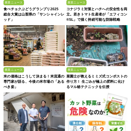
農業ニュース
農業ニュース
食べチョクぶどうグランプリ2025
コナジラミ対策とハチへの安全性を両
総合大賞は山梨県の「サンシャインレ
立。若きトマト生産者が「エフィコン
ッド」
®SL」で描く持続可能な防除戦略
農業ニュース
農業ニュース
米の価格はこうして決まる！米流通の
菜園士が教えるミミズ式コンポストの
専門家が語る、今後の米市場の「ある
作り方！ 生ごみが極上の肥料に化け
べき姿」
るマル秘テクニックを伝授