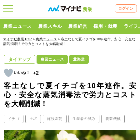
ログイン
農業ニュース
農業スキル
農業経営
採用・就農
ライフ
マイナビ農業TOP
>
農業ニュース
> 客土なしで夏イチゴを10年連作。安心・安全な
蒸気消毒法で労力とコストを大幅削減！
タイアップ
農業ニュース
北海道
+2
客土なしで夏イチゴを10年連作。安
心・安全な蒸気消毒法で労力とコスト
を大幅削減！
イチゴ
土壌
施設園芸
生産者の試み
農業機械