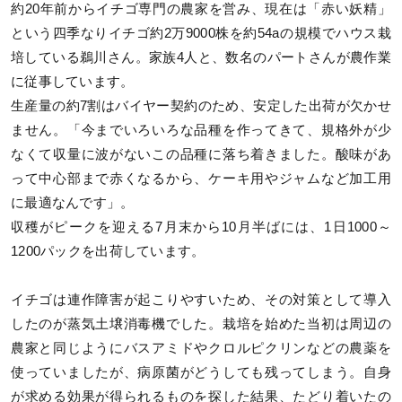
約20年前からイチゴ専門の農家を営み、現在は「赤い妖精」
という四季なりイチゴ約2万9000株を約54aの規模でハウス栽
培している鵜川さん。家族4人と、数名のパートさんが農作業
に従事しています。
生産量の約7割はバイヤー契約のため、安定した出荷が欠かせ
ません。「今までいろいろな品種を作ってきて、規格外が少
なくて収量に波がないこの品種に落ち着きました。酸味があ
って中心部まで赤くなるから、ケーキ用やジャムなど加工用
に最適なんです」。
収穫がピークを迎える7月末から10月半ばには、1日1000～
1200パックを出荷しています。
イチゴは連作障害が起こりやすいため、その対策として導入
したのが蒸気土壌消毒機でした。栽培を始めた当初は周辺の
農家と同じようにバスアミドやクロルピクリンなどの農薬を
使っていましたが、病原菌がどうしても残ってしまう。自身
が求める効果が得られるものを探した結果、たどり着いたの