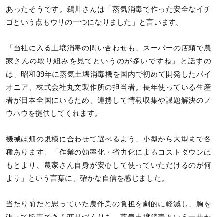
あったそうです。鵜川さんは「蒸気消毒で作った安全なイチ
ゴという点もウリの一つになりました」と言います。
「当社に入る土壌消毒の問い合わせも、スーパーの店頭で農
家さんの取り組みを見てというのが多いですね」と話すの
は、昭和39年に蒸気土壌消毒機を国内で初めて開発したパイ
オニア、株式会社丸文製作所の担当者。長年使っている生産
者が日本全国にいるため、連携して情報収集や課題解決のノ
ウハウを提供してくれます。
機械は畑の規模に合わせて選べるよう、小型から大型まで各
種あります。「作業の効率化・省力化によるコストダウンは
もとより、農家さん自身が安心して使っていただけるのが何
より」という言葉に、確かな自信を感じました。
当たり前だと思っていた農作業の負担を劇的に軽減し、胸を
張って販売できる商品づくりを、蒸気土壌消毒という一歩か