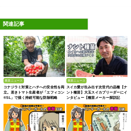
関連記事
農業ニュース
農業ニュース
コナジラミ対策とハチへの安全性を両
スイカ愛が生み出す次世代の品種【ナ
立。若きトマト生産者が「エフィコン
ント種苗】大玉スイカブリーダーにイ
®SL」で描く持続可能な防除戦略
ンタビュー【種苗メーカー探訪記
Vol.4】