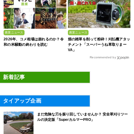
農業ニュース
農業ニュース
2026年、コメ相場は崩れるのか？令
畑の雑草を削って粉砕！刈払機アタッ
和の米騒動の終わりを読む
チメント「スーパーうね草取りまー
VA」
Recommended by
新着記事
タイアップ企画
まだ危険な刃を振り回していませんか？ 安全草刈りツー
ルの決定版「SuperカルマーPRO」