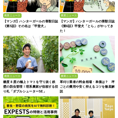
農業ニュース
農業ニュース
【マンガ】ハンターガールの害獣日誌
【マンガ】ハンターガールの害獣日誌
《第5話》その名は「甲斐犬」
《第6話》甲斐犬「とら」がやってき
た！
農業ニュース
農業ニュース
糖度 8 度の極上トマトを守り抜く鉄
草刈り業者の料金相場・単価は？ 坪
壁の防虫管理！理系農家が信頼する切
ごとの費用や安く抑えるコツを徹底解
り札「ダブルシューターSE」
説