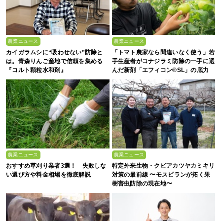
農業ニュース
農業ニュース
カイガラムシに“吸わせない”防除と
「トマト農家なら間違いなく使う」若
は。青森りんご産地で信頼を集める
手生産者がコナジラミ防除の一手に選
『コルト顆粒水和剤』
んだ新剤「エフィコン®SL」の底力
農業ニュース
農業ニュース
おすすめ草刈り業者3選！ 失敗しな
特定外来生物・クビアカツヤカミキリ
い選び方や料金相場を徹底解説
対策の最前線 〜モスピランが拓く果
樹害虫防除の現在地〜