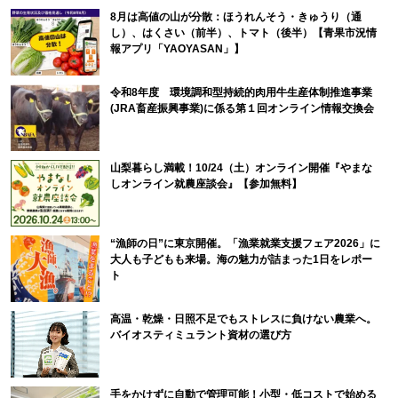
8月は高値の山が分散：ほうれんそう・きゅうり（通
し）、はくさい（前半）、トマト（後半）【青果市況情
報アプリ「YAOYASAN」】
令和8年度 環境調和型持続的肉用牛生産体制推進事業
(JRA畜産振興事業)に係る第１回オンライン情報交換会
山梨暮らし満載！10/24（土）オンライン開催『やまな
しオンライン就農座談会』【参加無料】
“漁師の日”に東京開催。「漁業就業支援フェア2026」に
大人も子どもも来場。海の魅力が詰まった1日をレポー
ト
高温・乾燥・日照不足でもストレスに負けない農業へ。
バイオスティミュラント資材の選び方
手をかけずに自動で管理可能！小型・低コストで始める