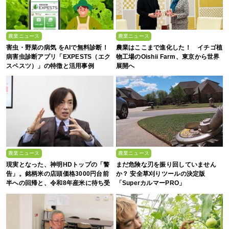
農業ニュース
農業ニュース
害虫・野菜の病気 をAIで無料診断！
農業はここまで進化した！ イチゴ植
病害虫診断アプリ「EXPESTS（エク
物工場のOishii Farm、東京から世界
スペスツ）」の特徴と活用事例
展開へ
農業ニュース
農業ニュース
現実となった、神明HDトップの「警
まだ危険な刃を振り回していません
告」。銘柄米の店頭価格3000円台前
か？ 安全草刈りツールの決定版
半への回帰と、令和8年産米に待ち受
「SuperカルマーPRO」
ける“大暴落”の可能性