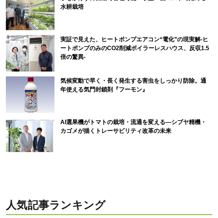
水耕栽培
実証で見えた、ヒートポンプエアコン“電化”の現実解-ヒ
ートポンプのみのCO2削減ボイラーレスハウス、反収1.5
倍の驚異-
気候変動で早く・長く発生する害虫をしっかり防除。通
年使える気門封鎖剤『フーモン』
AI選果機がトマトの栽培・流通を変える―シブヤ精機・
カゴメが描くトレーサビリティ改革の未来
人気記事ランキング