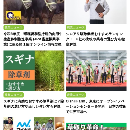
農業ニュース
農業ニュース
令和8年度 環境調和型持続的肉用牛
シロアリ駆除業者おすすめランキン
生産体制推進事業 (JRA畜産振興事
グ！ 6社の比較や業者の選び方を徹
業)に係る第１回オンライン情報交換
底解説
会
農業ニュース
農業ニュース
スギナに有効なおすすめ除草剤は？除
Oishii Farm、東京にオープンイノベ
草剤の選び方や正しい使い方も解説
ーションセンターを開所 日本の技術
で世界市場へ