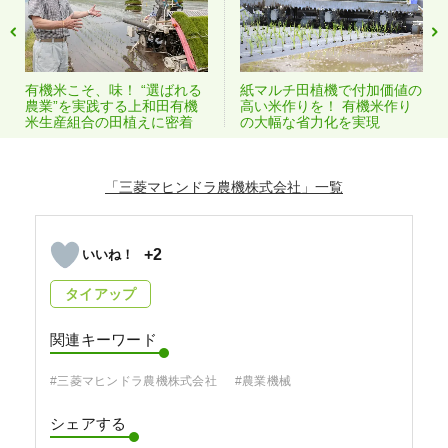
有機米こそ、味！ “選ばれる
紙マルチ田植機で付加価値の
農業”を実践する上和田有機
高い米作りを！ 有機米作り
米生産組合の田植えに密着
の大幅な省力化を実現
「三菱マヒンドラ農機株式会社」
+2
タイアップ
関連キーワード
#三菱マヒンドラ農機株式会社
#農業機械
シェアする