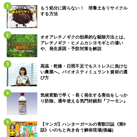
もう処分に困らない！ 培養土をリサイクル
する方法
オオアレチノギクの効果的な駆除方法とは。
アレチノギク・ヒメムカシヨモギとの違い
や、発生原因・予防対策を解説
高温・乾燥・日照不足でもストレスに負けな
い農業へ。バイオスティミュラント資材の選
び方
気候変動で早く・長く発生する害虫をしっか
り防除。通年使える気門封鎖剤『フーモン』
【マンガ】ハンターガールの害獣日誌《第9
話》いのちと向き合う解体現場(後編)