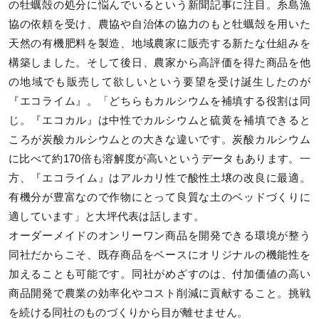
の牡蠣殻の処分に悩んでいるという新聞記事に注目。糸島漁
協の依頼を受け、農協や自治体の協力のもと牡蠣殻を用いた
天然の有機肥料を製造、地域農家に販売する新たな仕組みを
構築しました。そして後日、農家から高評価を得た商品を他
の地域でも販売して欲しいという要望を受け誕生したのが
『エコライム』。「どちらもカルシウムを補填する役割は同
じ。『エコカル』は中性でカルシウムと硫黄を補填できると
ころが炭酸カルシウムとの大きな違いです。炭酸カルシウム
に比べて約170倍も溶解度が高いというデータもあります。一
方、『エコライム』はアルカリ性で酸性土壌の改良に最適。
有機分が豊富なので作物にとって良質な土のベッドづくりに
適しています」と大坪代表は話します。
オーダーメイドのオンリーワン商品を開発できる環境が整う
同社だからこそ、既存商品をベースにオリジナルの機能性を
加えることも可能です。同社がめざすのは、付加価値の高い
商品開発で農業の効率化やコスト削減に貢献すること。挑戦
を続ける同社のものづくりから目が離せません。