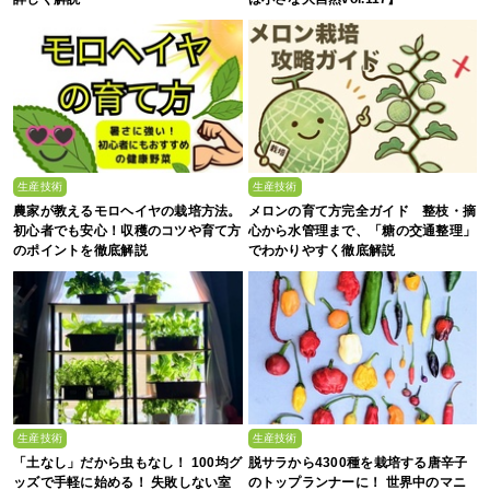
生産技術
生産技術
農家が教えるモロヘイヤの栽培方法。
メロンの育て方完全ガイド 整枝・摘
初心者でも安心！収穫のコツや育て方
心から水管理まで、「糖の交通整理」
のポイントを徹底解説
でわかりやすく徹底解説
生産技術
生産技術
「土なし」だから虫もなし！ 100均グ
脱サラから4300種を栽培する唐辛子
ッズで手軽に始める！ 失敗しない室
のトップランナーに！ 世界中のマニ