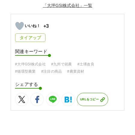
「大坪GSI株式会社」
+3
タイアップ
関連キーワード
#大坪GSI株式会社
#九州で就農
#土壌改良
#循環型農業
#注目の商品
#農業資材
シェアする
URLをコピー