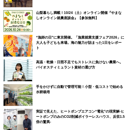
山梨暮らし満載！10/24（土）オンライン開催『やまな
しオンライン就農座談会』【参加無料】
“漁師の日”に東京開催。「漁業就業支援フェア2026」に
大人も子どもも来場。海の魅力が詰まった1日をレポー
ト
高温・乾燥・日照不足でもストレスに負けない農業へ。
バイオスティミュラント資材の選び方
手をかけずに自動で管理可能！小型・低コストで始める
水耕栽培
実証で見えた、ヒートポンプエアコン“電化”の現実解-ヒ
ートポンプのみのCO2削減ボイラーレスハウス、反収1.5
倍の驚異-