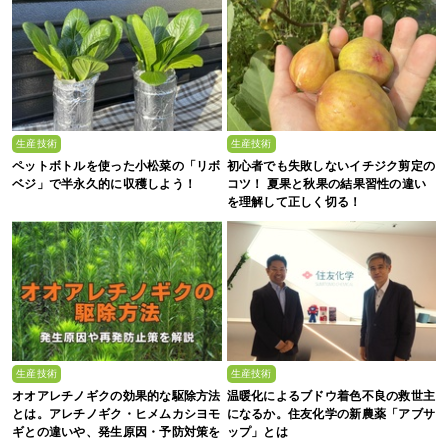
生産技術
生産技術
ペットボトルを使った小松菜の「リボ
初心者でも失敗しないイチジク剪定の
ベジ」で半永久的に収穫しよう！
コツ！ 夏果と秋果の結果習性の違い
を理解して正しく切る！
生産技術
生産技術
オオアレチノギクの効果的な駆除方法
温暖化によるブドウ着色不良の救世主
とは。アレチノギク・ヒメムカシヨモ
になるか。住友化学の新農薬「アブサ
ギとの違いや、発生原因・予防対策を
ップ」とは