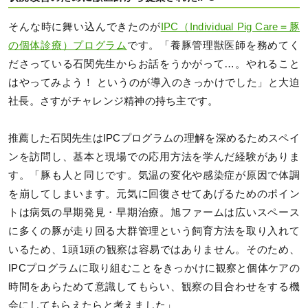
そんな時に舞い込んできたのが
IPC（Individual Pig Care＝豚
の個体診療）プログラム
です。「養豚管理獣医師を務めてく
ださっている石関先生からお話をうかがって…。やれること
はやってみよう！ というのが導入のきっかけでした」と大迫
社長。さすがチャレンジ精神の持ち主です。
推薦した石関先生はIPCプログラムの理解を深めるためスペイ
ンを訪問し、基本と現場での応用方法を学んだ経験がありま
す。「豚も人と同じです。気温の変化や感染症が原因で体調
を崩してしまいます。元気に回復させてあげるためのポイン
トは病気の早期発見・早期治療。旭ファームは広いスペース
に多くの豚が走り回る大群管理という飼育方法を取り入れて
いるため、1頭1頭の観察は容易ではありません。そのため、
IPCプログラムに取り組むことをきっかけに観察と個体ケアの
時間をあらためて意識してもらい、観察の目合わせをする機
会にしてもらえたらと考えました」