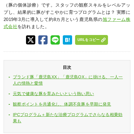
（豚の個体診療）です。スタッフの観察スキルをレベルアッ
プし、結果的に豚がすこやかに育つプログラムとは？ 実際に
2019年3月に導入して約8カ月という鹿児島県の
旭ファーム株
式会社
を訪れました。
URLをコピー
目次
ブランド豚「鹿児島XX」「鹿児島OX」に掛ける、一人一
人の情熱と愛情
元気で健康な豚を育みたいという熱い思い
観察ポイントを共通化し、体調不良豚を早期に発見
IPCプログラム＋新たな治療プログラムでさらなる相乗効
果も