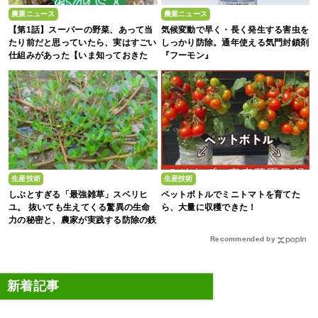
農業ニュース
農業ニュース
【第1話】スーパーの野菜、あって当
気候変動で早く・長く発生する害虫を
たり前だと思っていたら、実はすごい
しっかり防除。通年使える気門封鎖剤
仕組みがあった【いま知っておきた
『フーモン』
い、これからの”食”の話】
生産技術
生産技術
しぶとすぎる「最強雑草」スベリヒ
ペットボトルでミニトマトを育てた
ユ。 抜いても生えてくる驚異の生命
ら、大量に収穫できた！
力の秘密と、農家が実践する防除の鉄
則
Recommended by
新着記事