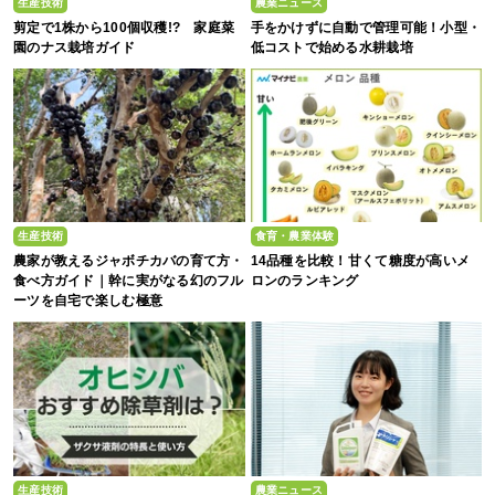
生産技術
農業ニュース
剪定で1株から100個収穫!? 家庭菜
手をかけずに自動で管理可能！小型・
園のナス栽培ガイド
低コストで始める水耕栽培
生産技術
食育・農業体験
農家が教えるジャボチカバの育て方・
14品種を比較！甘くて糖度が高いメ
食べ方ガイド｜幹に実がなる幻のフル
ロンのランキング
ーツを自宅で楽しむ極意
生産技術
農業ニュース