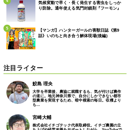
気候変動で早く・長く発生する害虫をしっか
り防除。通年使える気門封鎖剤『フーモン』
【マンガ】ハンターガールの害獣日誌《第9
話》いのちと向き合う解体現場(後編)
注目ライター
鮫島 理央
大学を卒業後、農協に就職するも、気が付けば農作
の道に。地元神奈川県で、自分にしかできない都市
型農業を実現するため、暗中模索の毎日。収穫より
も…
宮崎大輔
株式会社イチゴテック代表取締役。イチゴ農園の立
ち上げや経営改善をサポートしながら、YouTubeで