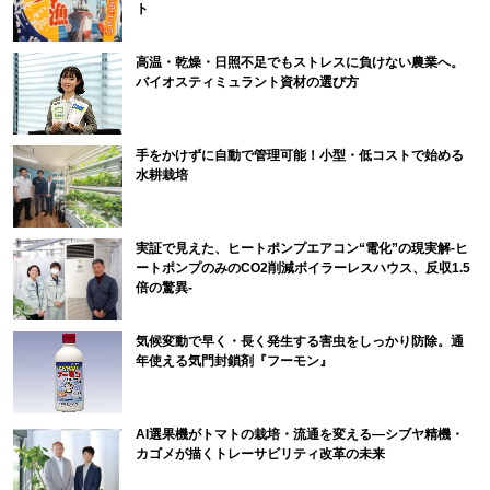
ト
高温・乾燥・日照不足でもストレスに負けない農業へ。
バイオスティミュラント資材の選び方
手をかけずに自動で管理可能！小型・低コストで始める
水耕栽培
実証で見えた、ヒートポンプエアコン“電化”の現実解-ヒ
ートポンプのみのCO2削減ボイラーレスハウス、反収1.5
倍の驚異-
気候変動で早く・長く発生する害虫をしっかり防除。通
年使える気門封鎖剤『フーモン』
AI選果機がトマトの栽培・流通を変える―シブヤ精機・
カゴメが描くトレーサビリティ改革の未来