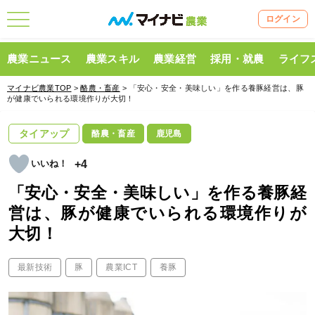
ログイン
農業ニュース
農業スキル
農業経営
採用・就農
ライフ
マイナビ農業TOP
>
酪農・畜産
> 「安心・安全・美味しい」を作る養豚経営は、豚
が健康でいられる環境作りが大切！
タイアップ
酪農・畜産
鹿児島
+4
「安心・安全・美味しい」を作る養豚経
営は、豚が健康でいられる環境作りが
大切！
最新技術
豚
農業ICT
養豚