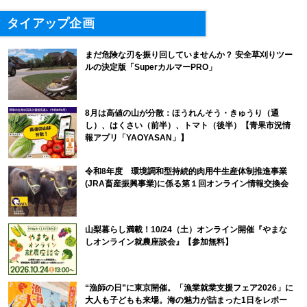
タイアップ企画
まだ危険な刃を振り回していませんか？ 安全草刈りツー
ルの決定版「SuperカルマーPRO」
8月は高値の山が分散：ほうれんそう・きゅうり（通
し）、はくさい（前半）、トマト（後半）【青果市況情
報アプリ「YAOYASAN」】
令和8年度 環境調和型持続的肉用牛生産体制推進事業
(JRA畜産振興事業)に係る第１回オンライン情報交換会
山梨暮らし満載！10/24（土）オンライン開催『やまな
しオンライン就農座談会』【参加無料】
“漁師の日”に東京開催。「漁業就業支援フェア2026」に
大人も子どもも来場。海の魅力が詰まった1日をレポー