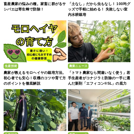
畜産農家の悩みの種。家畜に群がるサ
「土なし」だから虫もなし！ 100均グ
シバエは寄生蜂で防除！
ッズで手軽に始める！ 失敗しない室
内水耕栽培
生産技術
農業ニュース
農家が教えるモロヘイヤの栽培方法。
「トマト農家なら間違いなく使う」若
初心者でも安心！収穫のコツや育て方
手生産者がコナジラミ防除の一手に選
のポイントを徹底解説
んだ新剤「エフィコン®SL」の底力