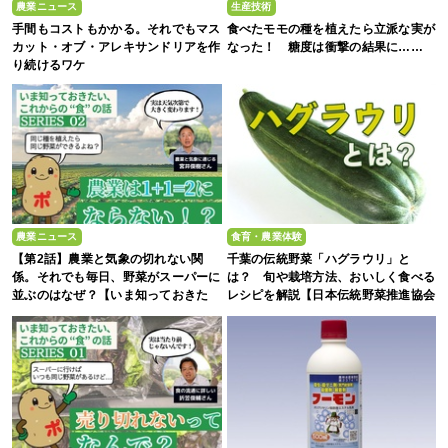
農業ニュース
生産技術
手間もコストもかかる。それでもマス
食べたモモの種を植えたら立派な実が
カット・オブ・アレキサンドリアを作
なった！ 糖度は衝撃の結果に……
り続けるワケ
農業ニュース
食育・農業体験
【第2話】農業と気象の切れない関
千葉の伝統野菜「ハグラウリ」と
係。それでも毎日、野菜がスーパーに
は？ 旬や栽培方法、おいしく食べる
並ぶのはなぜ？【いま知っておきた
レシピを解説【日本伝統野菜推進協会
い、これからの”食”の話】
監修】