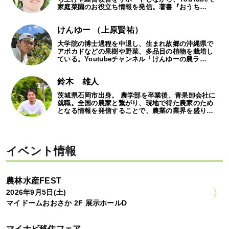
家庭菜園のお役立ち情報を発信。著書『おうち…
けんゆー （上原賢祐）
大学院の博士過程を中退し、生まれ故郷の沖縄県で
アボカドなどの果樹や野菜、多品目の植物を栽培し
ている。Youtubeチャンネル「けんゆーの農ラ…
鈴木 雄人
茨城県石岡市出身。 農学部を卒業後、青果卸会社に
就職。全国の農家と繋がり、現地で得た農家のため
となる情報を発信することで、農業の業界を盛り…
イベント情報
農林水産FEST
2026年9月5日(土)
マイドームおおさか 2F 展示ホールD
マイナビ移住フェア