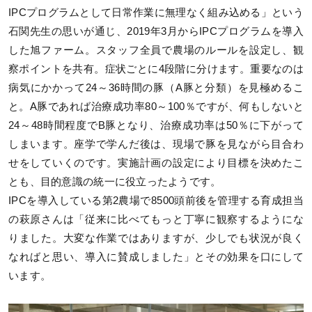
IPCプログラムとして日常作業に無理なく組み込める」という
石関先生の思いが通じ、2019年3月からIPCプログラムを導入
した旭ファーム。スタッフ全員で農場のルールを設定し、観
察ポイントを共有。症状ごとに4段階に分けます。重要なのは
病気にかかって24～36時間の豚（A豚と分類）を見極めるこ
と。A豚であれば治療成功率80～100％ですが、何もしないと
24～48時間程度でB豚となり、治療成功率は50％に下がって
しまいます。座学で学んだ後は、現場で豚を見ながら目合わ
せをしていくのです。実施計画の設定により目標を決めたこ
とも、目的意識の統一に役立ったようです。
IPCを導入している第2農場で8500頭前後を管理する育成担当
の萩原さんは「従来に比べてもっと丁寧に観察するようにな
りました。大変な作業ではありますが、少しでも状況が良く
なればと思い、導入に賛成しました」とその効果を口にして
います。