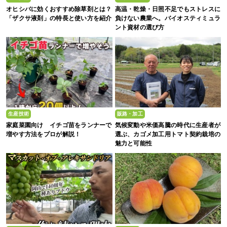
オヒシバに効くおすすめ除草剤とは？
高温・乾燥・日照不足でもストレスに
「ザクサ液剤」の特長と使い方を紹介
負けない農業へ。バイオスティミュラ
ント資材の選び方
生産技術
販路・加工
家庭菜園向け イチゴ苗をランナーで
気候変動や米価高騰の時代に生産者が
増やす方法をプロが解説！
選ぶ、カゴメ加工用トマト契約栽培の
魅力と可能性