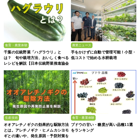
食育・農業体験
農業ニュース
千葉の伝統野菜「ハグラウリ」と
手をかけずに自動で管理可能！小型・
は？ 旬や栽培方法、おいしく食べる
低コストで始める水耕栽培
レシピを解説【日本伝統野菜推進協会
監修】
生産技術
食育・農業体験
オオアレチノギクの効果的な駆除方法
ブドウの甘い・糖度が高い品種11選
とは。アレチノギク・ヒメムカシヨモ
をランキング
ギとの違いや、発生原因・予防対策を