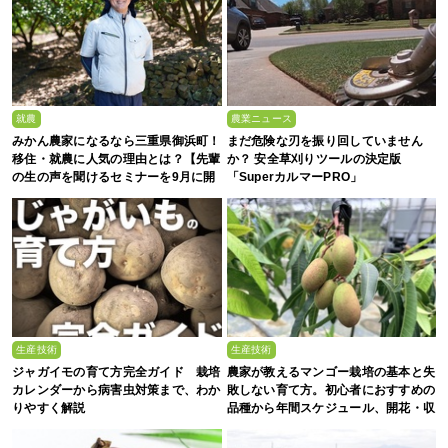
就農
農業ニュース
みかん農家になるなら三重県御浜町！
まだ危険な刃を振り回していません
移住・就農に人気の理由とは？【先輩
か？ 安全草刈りツールの決定版
の生の声を聞けるセミナーを9月に開
「SuperカルマーPRO」
催】
生産技術
生産技術
ジャガイモの育て方完全ガイド 栽培
農家が教えるマンゴー栽培の基本と失
カレンダーから病害虫対策まで、わか
敗しない育て方。初心者におすすめの
りやすく解説
品種から年間スケジュール、開花・収
穫のコツまで徹底解説