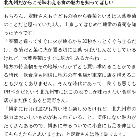
北九州だからこそ味わえる食の魅力を知ってほしい
もちろん、定野さんも子どもの頃から春菊といえば大葉春菊
のことだと思っていた1人。上京してはじめて通常の春菊を知
ったそうです。
「春菊と違ってすぐに火が通るから30秒さっとくぐらせるだ
け。春菊だと茎に火が通る頃には葉っぱがしんなりしている
けれど、大葉春菊はすぐに味がしみるからね」。
地方の特産物をその地域へ行かずとも買い求めることができ
る時代。飲食店も同様に地方の有名店が東京に店を構えるこ
とも少なくありません。そんな時代にあって、良くも悪くも
PRベタだという北九州市にはこの地でしか味わえない食材や
店がまだ多くあると定野さん。
「博多に行けば遊びも買い物も楽しめるけれど、北九州市の
魅力はおいしいものがあふれていること。博多にない魅力が
たくさんあるので、博多に寄るついでに小倉にも足を伸ばし
てもらえたらと思いますね」と定野さんは熱く語ります。