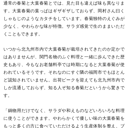
通常の春菊と大葉春菊とでは、見た目も違えば味も異なりま
す。大葉春菊の葉っぱはギザギザしておらず、岡村さん曰く
しゃもじのようなカタチをしています。春菊独特のえぐみが
少なく、やわらかな味が特徴。サラダ感覚で生のままいただ
くこともできます。
いつから北九州市内で大葉春菊が栽培されてきたのか定かで
はありませんが、関門名物のふぐ料理と一緒に歩んできた歴
史もあり、今もなお老舗料亭では時期になると大葉春菊が使
われているそうです。それなのにすぐ隣の福岡市でもほとん
ど認知されていません。出荷ピークを迎えても北九州市内で
しか流通しておらず、知る人ぞ知る春菊だというから驚きで
す。
「鍋物用だけでなく、サラダや和えものなどいろいろな料理
に使うことができます。やわらかくて優しい味の大葉春菊を
もっと多くの方に食べていただけるよう生産体制を整え、ブ