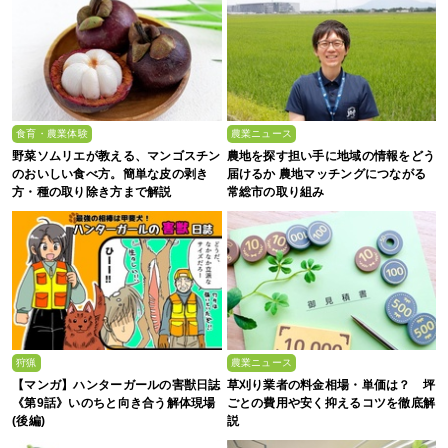
食育・農業体験
農業ニュース
野菜ソムリエが教える、マンゴスチン
農地を探す担い手に地域の情報をどう
のおいしい食べ方。簡単な皮の剥き
届けるか 農地マッチングにつながる
方・種の取り除き方まで解説
常総市の取り組み
狩猟
農業ニュース
【マンガ】ハンターガールの害獣日誌
草刈り業者の料金相場・単価は？ 坪
《第9話》いのちと向き合う解体現場
ごとの費用や安く抑えるコツを徹底解
(後編)
説