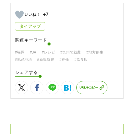
+7
タイアップ
関連キーワード
#福岡
#JA
#レシピ
#九州で就農
#地方創生
#地産地消
#新規就農
#春菊
#飲食店
シェアする
URLをコピー