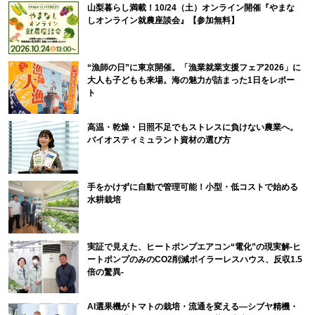
山梨暮らし満載！10/24（土）オンライン開催『やまな
しオンライン就農座談会』【参加無料】
“漁師の日”に東京開催。「漁業就業支援フェア2026」に
大人も子どもも来場。海の魅力が詰まった1日をレポー
ト
高温・乾燥・日照不足でもストレスに負けない農業へ。
バイオスティミュラント資材の選び方
手をかけずに自動で管理可能！小型・低コストで始める
水耕栽培
実証で見えた、ヒートポンプエアコン“電化”の現実解-ヒ
ートポンプのみのCO2削減ボイラーレスハウス、反収1.5
倍の驚異-
AI選果機がトマトの栽培・流通を変える―シブヤ精機・