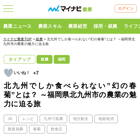
ログイン
農業ニュース
農業スキル
農業経営
採用・就農
ライフ
マイナビ農業TOP
>
就農
> 北九州でしか食べられない”幻の春菊”とは？ ～福岡県北
九州市の農業の魅力に迫る旅
タイアップ
就農
福岡
+7
北九州でしか食べられない”幻の春
菊”とは？ ～福岡県北九州市の農業の魅
力に迫る旅
JA
レシピ
九州で就農
地方創生
地産地消
新規就農
春菊
飲食店