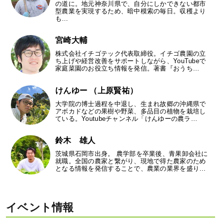
の道に。地元神奈川県で、自分にしかできない都市
型農業を実現するため、暗中模索の毎日。収穫より
も…
宮崎大輔
株式会社イチゴテック代表取締役。イチゴ農園の立
ち上げや経営改善をサポートしながら、YouTubeで
家庭菜園のお役立ち情報を発信。著書『おうち…
けんゆー （上原賢祐）
大学院の博士過程を中退し、生まれ故郷の沖縄県で
アボカドなどの果樹や野菜、多品目の植物を栽培し
ている。Youtubeチャンネル「けんゆーの農ラ…
鈴木 雄人
茨城県石岡市出身。 農学部を卒業後、青果卸会社に
就職。全国の農家と繋がり、現地で得た農家のため
となる情報を発信することで、農業の業界を盛り…
イベント情報