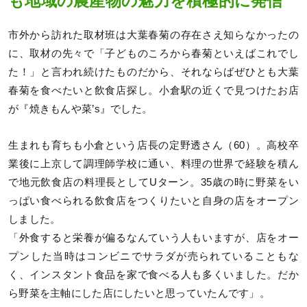
も地域の農産物の魅力を積極的に発信
市外から訪れた取材班は大葉春菊の存在さえ知らなかったの
に、取材の先々で「子どものころから春菊といえばこれでし
た！」と言われ続けたものだから、それならばぜひとも大葉
春菊を食べたいと飲食店探し。小倉駅の近くで見つけたお店
が『焼きもんや菜’s』でした。
生まれも育ちも小倉という店長の定野透さん（60）。高校卒
業後に上京して調理師学校に通い、料理の世界で経験を積ん
で地元飲食店の料理長としてUターン。35歳の時に野菜をい
っぱい食べられる飲食店をつくりたいと自身の店をオープン
しました。
「外食すると栄養が偏るなんていう人もいますが、店をオー
プンした当時はコンビニでサラダが売られていることもな
く、インスタント食品を家で食べる人も多くいました。だか
ら野菜を主軸にした店にしたいと思っていたんです」。