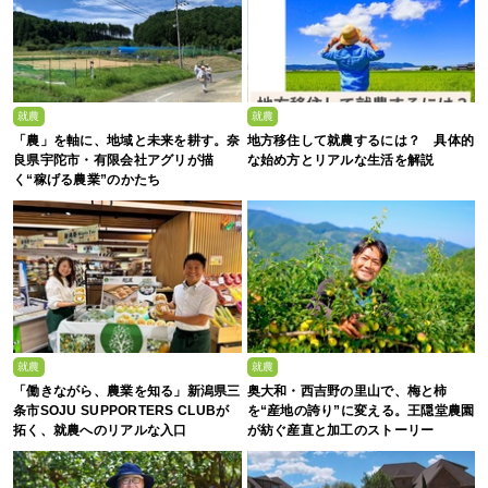
就農
就農
「農」を軸に、地域と未来を耕す。奈
地方移住して就農するには？ 具体的
良県宇陀市・有限会社アグリが描
な始め方とリアルな生活を解説
く“稼げる農業”のかたち
就農
就農
「働きながら、農業を知る」新潟県三
奥大和・西吉野の里山で、梅と柿
条市SOJU SUPPORTERS CLUBが
を“産地の誇り”に変える。王隠堂農園
拓く、就農へのリアルな入口
が紡ぐ産直と加工のストーリー