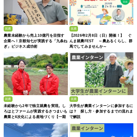
就農
就農
農業未経験から売上10億円を目指す
【2026年2月8日（日）開催！】 ぐ
企業へ！京都知七が実践する「九条ね
んま就農FEST ～農あるくらし、群
ぎ」ビジネス成功術
馬でしてみませんか～
就農
就農
未経験から2年で独立就農を実現。し
大学生が農業インターンに参加するに
ろはとファームが実践するさつまいも
は？ 探し方・参加するまでの流れま
農業と6次化による産地づくり【一期
で解説
生募集】