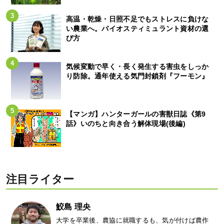
高温・乾燥・日照不足でもストレスに負けな
い農業へ。バイオスティミュラント資材の選
び方
気候変動で早く・長く発生する害虫をしっか
り防除。通年使える気門封鎖剤『フーモン』
【マンガ】ハンターガールの害獣日誌《第9
話》いのちと向き合う解体現場(後編)
注目ライター
鮫島 理央
大学を卒業後、農協に就職するも、気が付けば農作