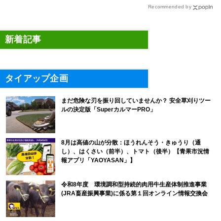
解説
Recommended by
新着記事
タイアップ企画
まだ危険な刃を振り回していませんか？ 安全草刈りツー
ルの決定版「SuperカルマーPRO」
8月は高値の山が分散：ほうれんそう・きゅうり（通
し）、はくさい（前半）、トマト（後半）【青果市況情
報アプリ「YAOYASAN」】
令和8年度 環境調和型持続的肉用牛生産体制推進事業
(JRA畜産振興事業)に係る第１回オンライン情報交換会