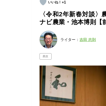
+1
〈令和2年新春対談〉
ナビ農業・池本博則【
ライター：
吉田 忠則
農政