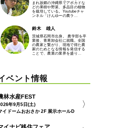
まれ故郷の沖縄県でアボカドな
どの果樹や野菜、多品目の植物
を栽培している。Youtubeチャ
ンネル「けんゆーの農ラ…
鈴木 雄人
茨城県石岡市出身。 農学部を卒
業後、青果卸会社に就職。全国
の農家と繋がり、現地で得た農
家のためとなる情報を発信する
ことで、農業の業界を盛り…
イベント情報
農林水産FEST
2026年9月5日(土)
マイドームおおさか 2F 展示ホールD
マイナビ移住フェア