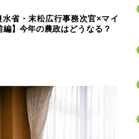
農水省・末松広行事務次官×マイ
前編】今年の農政はどうなる？