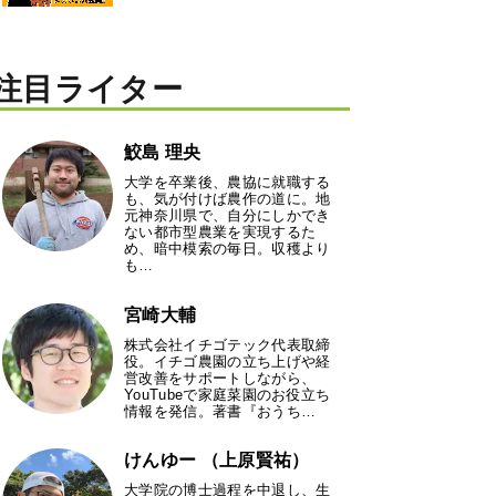
注目ライター
鮫島 理央
大学を卒業後、農協に就職する
も、気が付けば農作の道に。地
元神奈川県で、自分にしかでき
ない都市型農業を実現するた
め、暗中模索の毎日。収穫より
も…
宮崎大輔
株式会社イチゴテック代表取締
役。イチゴ農園の立ち上げや経
営改善をサポートしながら、
YouTubeで家庭菜園のお役立ち
情報を発信。著書『おうち…
けんゆー （上原賢祐）
大学院の博士過程を中退し、生