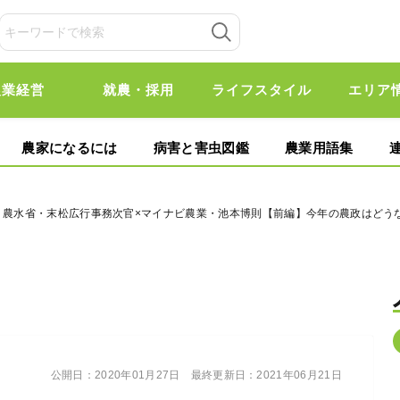
農業経営
就農・採用
ライフスタイル
エリア
農家になるには
病害と害虫図鑑
農業用語集
談〉農水省・末松広行事務次官×マイナビ農業・池本博則【前編】今年の農政はどう
公開日：
2020年01月27日
最終更新日：
2021年06月21日