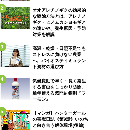
オオアレチノギクの効果的
な駆除方法とは。アレチノ
ギク・ヒメムカシヨモギと
の違いや、発生原因・予防
対策を解説
高温・乾燥・日照不足でも
ストレスに負けない農業
へ。バイオスティミュラン
ト資材の選び方
気候変動で早く・長く発生
する害虫をしっかり防除。
通年使える気門封鎖剤『フ
ーモン』
【マンガ】ハンターガール
の害獣日誌《第9話》いのち
と向き合う解体現場(後編)