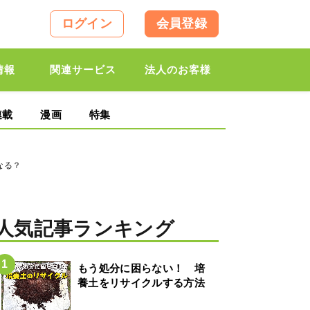
ログイン
会員登録
情報
関連サービス
法人のお客様
連載
漫画
特集
なる？
人気記事ランキング
もう処分に困らない！ 培
養土をリサイクルする方法