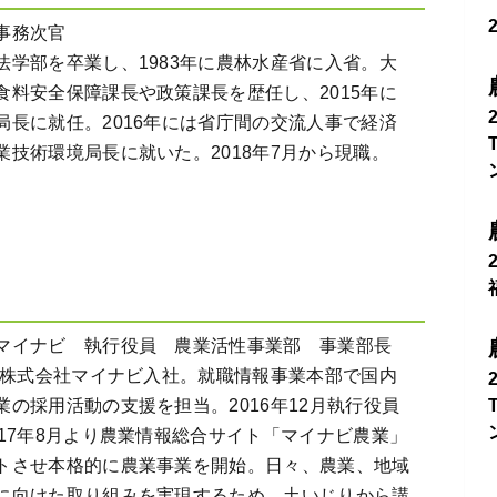
事務次官
法学部を卒業し、1983年に農林水産省に入省。大
食料安全保障課長や政策課長を歴任し、2015年に
局長に就任。2016年には省庁間の交流人事で経済
業技術環境局長に就いた。2018年7月から現職。
マイナビ 執行役員 農業活性事業部 事業部長
年に株式会社マイナビ入社。就職情報事業本部で国内
業の採用活動の支援を担当。2016年12月執行役員
017年8月より農業情報総合サイト「マイナビ農業」
トさせ本格的に農業事業を開始。日々、農業、地域
に向けた取り組みを実現するため、土いじりから講