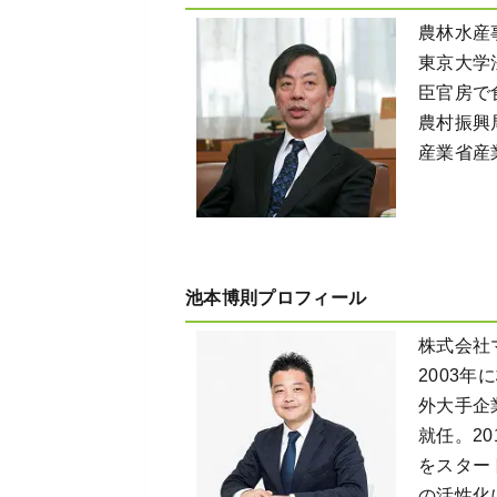
農林水産
東京大学
臣官房で
農村振興
産業省産
池本博則プロフィール
株式会社
2003
外大手企
就任。2
をスター
の活性化