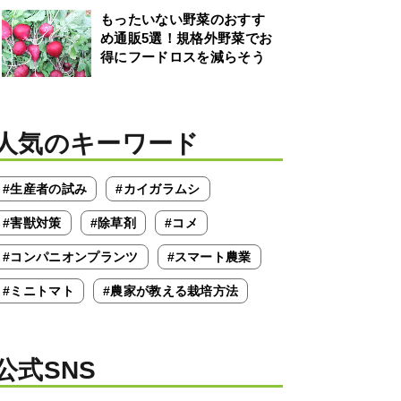
もったいない野菜のおすす
め通販5選！規格外野菜でお
得にフードロスを減らそう
人気のキーワード
#生産者の試み
#カイガラムシ
#害獣対策
#除草剤
#コメ
#コンパニオンプランツ
#スマート農業
#ミニトマト
#農家が教える栽培方法
公式SNS