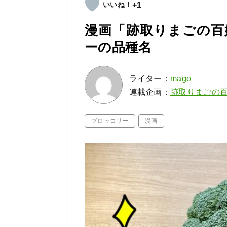
+1
漫画「跡取りまごの百
ーの品種名
ライター：
mago
連載企画：
跡取りまごの
ブロッコリー
漫画