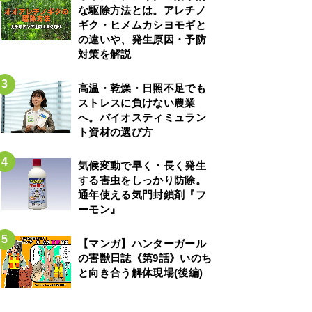
な駆除方法とは。アレチノ
ギク・ヒメムカシヨモギと
の違いや、発生原因・予防
対策を解説
高温・乾燥・日照不足でも
ストレスに負けない農業
へ。バイオスティミュラン
ト資材の選び方
気候変動で早く・長く発生
する害虫をしっかり防除。
通年使える気門封鎖剤『フ
ーモン』
【マンガ】ハンターガール
の害獣日誌《第9話》いのち
と向き合う解体現場(後編)