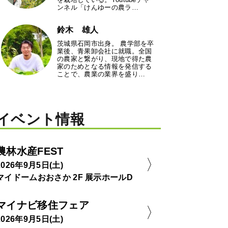
ンネル「けんゆーの農ラ…
鈴木 雄人
茨城県石岡市出身。 農学部を卒
業後、青果卸会社に就職。全国
の農家と繋がり、現地で得た農
家のためとなる情報を発信する
ことで、農業の業界を盛り…
イベント情報
農林水産FEST
2026年9月5日(土)
マイドームおおさか 2F 展示ホールD
マイナビ移住フェア
2026年9月5日(土)