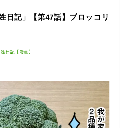
姓日記」【第47話】ブロッコリ
百姓日記【漫画】