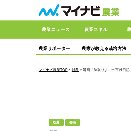
農業ニュース
農業スキル
農業サポーター
農家が教える栽培方法
マイナビ農業TOP
>
就農
> 漫画「跡取りまごの百姓日記
就農
長崎