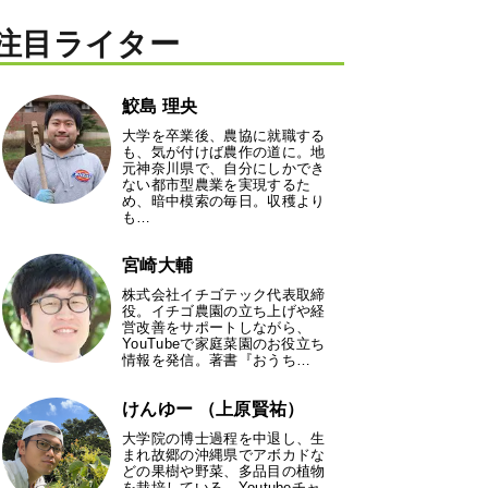
注目ライター
鮫島 理央
大学を卒業後、農協に就職する
も、気が付けば農作の道に。地
元神奈川県で、自分にしかでき
ない都市型農業を実現するた
め、暗中模索の毎日。収穫より
も…
宮崎大輔
株式会社イチゴテック代表取締
役。イチゴ農園の立ち上げや経
営改善をサポートしながら、
YouTubeで家庭菜園のお役立ち
情報を発信。著書『おうち…
けんゆー （上原賢祐）
大学院の博士過程を中退し、生
まれ故郷の沖縄県でアボカドな
どの果樹や野菜、多品目の植物
を栽培している。Youtubeチャ