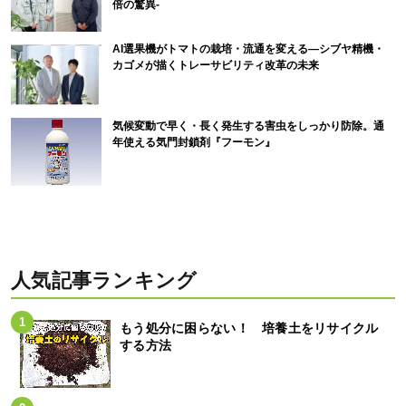
倍の驚異-
AI選果機がトマトの栽培・流通を変える―シブヤ精機・
カゴメが描くトレーサビリティ改革の未来
気候変動で早く・長く発生する害虫をしっかり防除。通
年使える気門封鎖剤『フーモン』
人気記事ランキング
もう処分に困らない！ 培養土をリサイクル
する方法