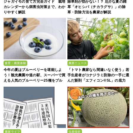
ジャガイモの育て方完全ガイド 栽培
除草剤が効かない！？ 厄介な夏の雑
カレンダーから病害虫対策まで、わか
草「オヒシバ（チカラグサ）」の除
りやすく解説
草・防除方法を農家が解説
食育・農業体験
農業ニュース
今年の夏はブルーベリーを堪能しよ
「トマト農家なら間違いなく使う」若
う！観光農園や道の駅、スーパーで買
手生産者がコナジラミ防除の一手に選
える人気のブルーベリー25種をブル
んだ新剤「エフィコン®SL」の底力
ーベリー農家の息子が解説
農家ライフ
生産技術