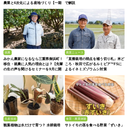
農業と6次化による産地づくり【一期
で解説
生募集】
就農
農業ニュース
みかん農家になるなら三重県御浜町！
「直播栽培の弱点を補う切り札」米ど
移住・就農に人気の理由とは？【先輩
ころ・秋田で広がるルミビア™FSに
の生の声を聞けるセミナーを9月に開
よるイネミズゾウムシ対策
催】
生産技術
食育・農業体験
観葉植物は水だけで育つ？ 水耕栽培
サトイモの茎を食べる野菜「ずいき」