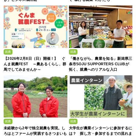
就農
就農
【2026年2月8日（日）開催！】 ぐ
「働きながら、農業を知る」新潟県三
んま就農FEST ～農あるくらし、群
条市SOJU SUPPORTERS CLUBが
馬でしてみませんか～
拓く、就農へのリアルな入口
就農
就農
未経験から2年で独立就農を実現。し
大学生が農業インターンに参加するに
ろはとファームが実践するさつまいも
は？ 探し方・参加するまでの流れま