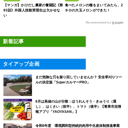
【マンガ】かけだし農家の奮闘記《第
食べたメロンの種をまいてみたら、2
93話》外国人技能実習生は欠かせな
キロの大玉メロンができた！
い
Recommended by
新着記事
タイアップ企画
まだ危険な刃を振り回していませんか？ 安全草刈りツー
ルの決定版「SuperカルマーPRO」
8月は高値の山が分散：ほうれんそう・きゅうり（通
し）、はくさい（前半）、トマト（後半）【青果市況情
報アプリ「YAOYASAN」】
令和8年度 環境調和型持続的肉用牛生産体制推進事業