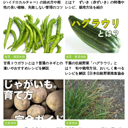
(ハイドロカルチャー）の始め方や相
とは？ ずいき（赤ずいき）の特徴や
性の良い植物、失敗しない管理のコツ
レシピ、栽培方法を紹介
まで徹底解説
食育・農業体験
食育・農業体験
甘長トウガラシとは？普通のネギとの
千葉の伝統野菜「ハグラウリ」と
違いやおすすめレシピを解説
は？ 旬や栽培方法、おいしく食べる
レシピを解説【日本伝統野菜推進協会
監修】
生産技術
生産技術