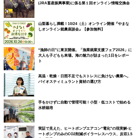
(JRA畜産振興事業)に係る第１回オンライン情報交換会
山梨暮らし満載！10/24（土）オンライン開催『やまな
しオンライン就農座談会』【参加無料】
“漁師の日”に東京開催。「漁業就業支援フェア2026」に
大人も子どもも来場。海の魅力が詰まった1日をレポー
ト
高温・乾燥・日照不足でもストレスに負けない農業へ。
バイオスティミュラント資材の選び方
手をかけずに自動で管理可能！小型・低コストで始める
水耕栽培
実証で見えた、ヒートポンプエアコン“電化”の現実解-ヒ
ートポンプのみのCO2削減ボイラーレスハウス、反収1.5