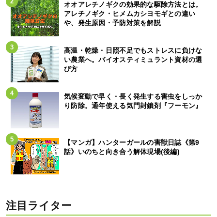
オオアレチノギクの効果的な駆除方法とは。
アレチノギク・ヒメムカシヨモギとの違い
や、発生原因・予防対策を解説
高温・乾燥・日照不足でもストレスに負けな
い農業へ。バイオスティミュラント資材の選
び方
気候変動で早く・長く発生する害虫をしっか
り防除。通年使える気門封鎖剤『フーモン』
【マンガ】ハンターガールの害獣日誌《第9
話》いのちと向き合う解体現場(後編)
注目ライター