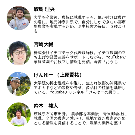
鮫島 理央
大学を卒業後、農協に就職するも、気が付けば農作
の道に。地元神奈川県で、自分にしかできない都市
型農業を実現するため、暗中模索の毎日。収穫より
も…
宮崎大輔
株式会社イチゴテック代表取締役。イチゴ農園の立
ち上げや経営改善をサポートしながら、YouTubeで
家庭菜園のお役立ち情報を発信。著書『おうち…
けんゆー （上原賢祐）
大学院の博士過程を中退し、生まれ故郷の沖縄県で
アボカドなどの果樹や野菜、多品目の植物を栽培し
ている。Youtubeチャンネル「けんゆーの農ラ…
鈴木 雄人
茨城県石岡市出身。 農学部を卒業後、青果卸会社に
就職。全国の農家と繋がり、現地で得た農家のため
となる情報を発信することで、農業の業界を盛り…