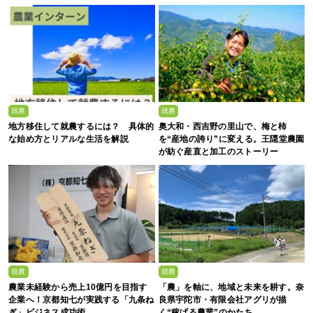
就農
就農
地方移住して就農するには？ 具体的
奥大和・西吉野の里山で、梅と柿
な始め方とリアルな生活を解説
を“産地の誇り”に変える。王隠堂農園
が紡ぐ産直と加工のストーリー
就農
就農
農業未経験から売上10億円を目指す
「農」を軸に、地域と未来を耕す。奈
企業へ！京都知七が実践する「九条ね
良県宇陀市・有限会社アグリが描
ぎ」ビジネス成功術
く“稼げる農業”のかたち