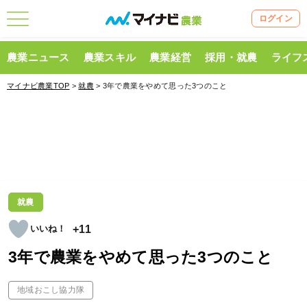
ログイン
農業ニュース
農業スキル
農業経営
採用・就農
ライフ
マイナビ農業TOP
>
就農
> 3年で農業をやめて思った3つのこと
就農
+11
3年で農業をやめて思った3つのこと
地域おこし協力隊