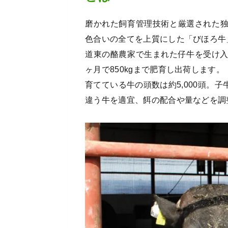
磨かれた飼育管理技術と厳選された
色合いの全てを上質にした「びほろ牛
道東の酪農家で生まれた仔牛を受け入れ
ヶ月で850kgまで肥育し出荷します。
育てている牛の頭数は約5,000頭。
違う牛を適宜、餌の配合や量などを調