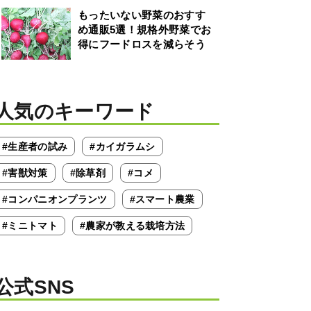
もったいない野菜のおすす
め通販5選！規格外野菜でお
得にフードロスを減らそう
人気のキーワード
#生産者の試み
#カイガラムシ
#害獣対策
#除草剤
#コメ
#コンパニオンプランツ
#スマート農業
#ミニトマト
#農家が教える栽培方法
公式SNS