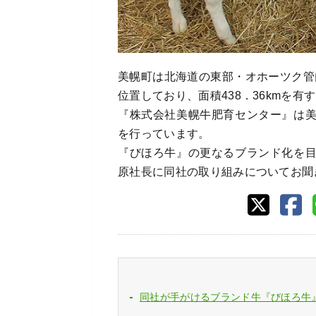
美幌町は北海道の東部・オホーツク管
位置しており、面積438．36kmを有
『株式会社美幌牛肥育センター』は
を行っています。
『びほろ牛』の更なるブランド化を
原社長に同社の取り組みについてお聞
同社が手がけるブランド牛『びほろ牛