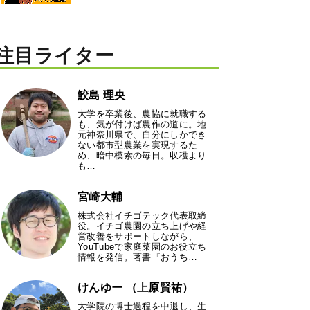
注目ライター
鮫島 理央
大学を卒業後、農協に就職する
も、気が付けば農作の道に。地
元神奈川県で、自分にしかでき
ない都市型農業を実現するた
め、暗中模索の毎日。収穫より
も…
宮崎大輔
株式会社イチゴテック代表取締
役。イチゴ農園の立ち上げや経
営改善をサポートしながら、
YouTubeで家庭菜園のお役立ち
情報を発信。著書『おうち…
けんゆー （上原賢祐）
大学院の博士過程を中退し、生