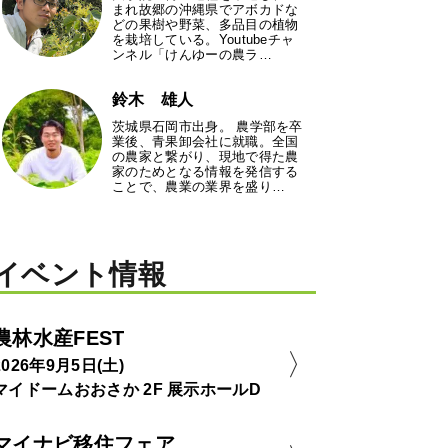
まれ故郷の沖縄県でアボカドな
どの果樹や野菜、多品目の植物
を栽培している。Youtubeチャ
ンネル「けんゆーの農ラ…
鈴木 雄人
茨城県石岡市出身。 農学部を卒
業後、青果卸会社に就職。全国
の農家と繋がり、現地で得た農
家のためとなる情報を発信する
ことで、農業の業界を盛り…
イベント情報
農林水産FEST
2026年9月5日(土)
マイドームおおさか 2F 展示ホールD
マイナビ移住フェア