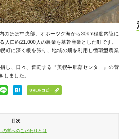
内のほぼ中央部、オホーツク海から30km程度内陸に
する人口約21,000人の農業を基幹産業とした町です。
美幌町に深く根を張り、地域の畑を利用し循環型農業
目指し、日々、奮闘する『美幌牛肥育センター』の菅
きしました。
URLをコピー
目次
』の質へのこだわりとは