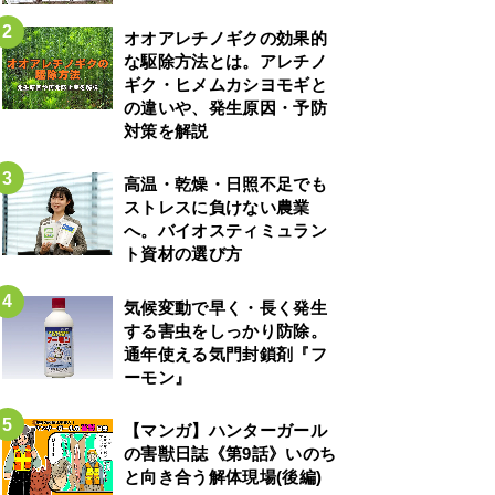
オオアレチノギクの効果的
な駆除方法とは。アレチノ
ギク・ヒメムカシヨモギと
の違いや、発生原因・予防
対策を解説
高温・乾燥・日照不足でも
ストレスに負けない農業
へ。バイオスティミュラン
ト資材の選び方
気候変動で早く・長く発生
する害虫をしっかり防除。
通年使える気門封鎖剤『フ
ーモン』
【マンガ】ハンターガール
の害獣日誌《第9話》いのち
と向き合う解体現場(後編)