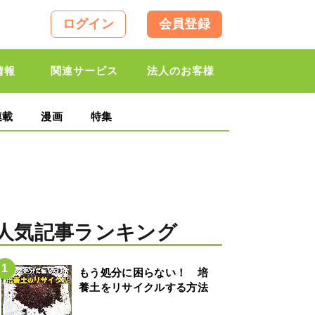
ログイン
会員登録
情報
関連サービス
法人のお客様
連載
漫画
特集
人気記事ランキング
もう処分に困らない！ 培
養土をリサイクルする方法