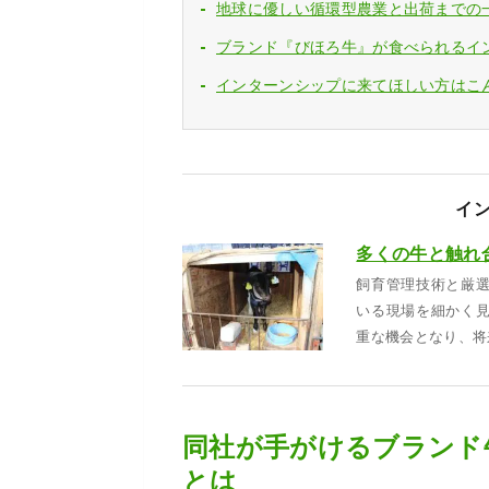
地球に優しい循環型農業と出荷までの
ブランド『びほろ牛』が食べられるイ
インターンシップに来てほしい方はこ
イ
多くの牛と触れ
飼育管理技術と厳
いる現場を細かく
重な機会となり、将
同社が手がけるブランド
とは