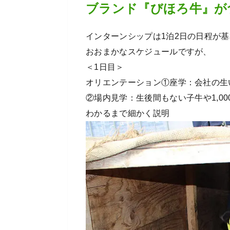
ブランド『びほろ牛』が
インターンシップは1泊2日の日程が
おおまかなスケジュールですが、
＜1日目＞
オリエンテーション①座学：会社の生
②場内見学：生後間もない子牛や1,0
わかるまで細かく説明