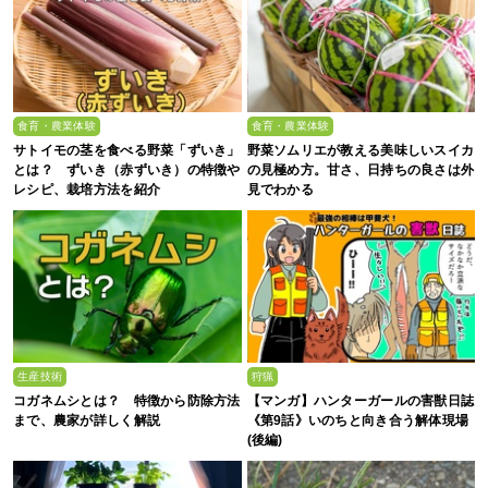
食育・農業体験
食育・農業体験
サトイモの茎を食べる野菜「ずいき」
野菜ソムリエが教える美味しいスイカ
とは？ ずいき（赤ずいき）の特徴や
の見極め方。甘さ、日持ちの良さは外
レシピ、栽培方法を紹介
見でわかる
生産技術
狩猟
コガネムシとは？ 特徴から防除方法
【マンガ】ハンターガールの害獣日誌
まで、農家が詳しく解説
《第9話》いのちと向き合う解体現場
(後編)