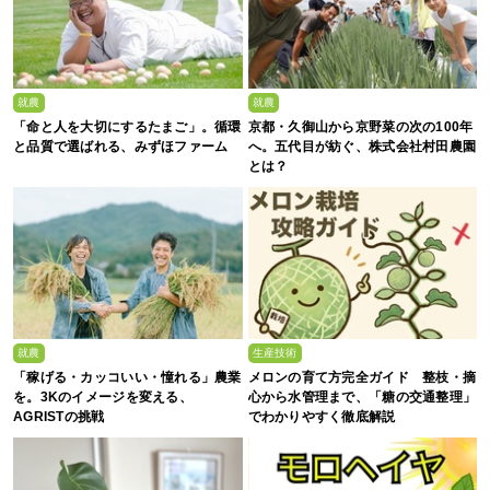
就農
就農
「命と人を大切にするたまご」。循環
京都・久御山から京野菜の次の100年
と品質で選ばれる、みずほファーム
へ。五代目が紡ぐ、株式会社村田農園
とは？
就農
生産技術
「稼げる・カッコいい・憧れる」農業
メロンの育て方完全ガイド 整枝・摘
を。3Kのイメージを変える、
心から水管理まで、「糖の交通整理」
AGRISTの挑戦
でわかりやすく徹底解説