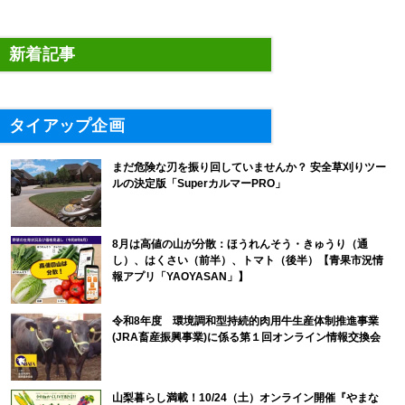
新着記事
タイアップ企画
まだ危険な刃を振り回していませんか？ 安全草刈りツー
ルの決定版「SuperカルマーPRO」
8月は高値の山が分散：ほうれんそう・きゅうり（通
し）、はくさい（前半）、トマト（後半）【青果市況情
報アプリ「YAOYASAN」】
令和8年度 環境調和型持続的肉用牛生産体制推進事業
(JRA畜産振興事業)に係る第１回オンライン情報交換会
山梨暮らし満載！10/24（土）オンライン開催『やまな