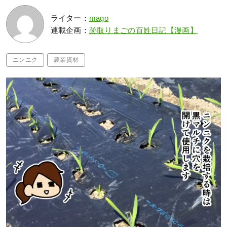
ライター：
mago
連載企画：
跡取りまごの百姓日記【漫画】
ニンニク
農業資材