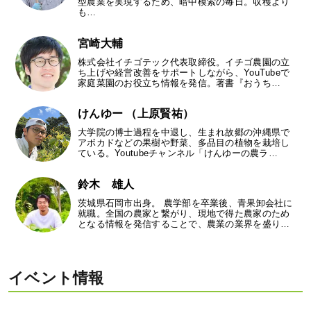
型農業を実現するため、暗中模索の毎日。収穫より
も…
宮崎大輔
株式会社イチゴテック代表取締役。イチゴ農園の立
ち上げや経営改善をサポートしながら、YouTubeで
家庭菜園のお役立ち情報を発信。著書『おうち…
けんゆー （上原賢祐）
大学院の博士過程を中退し、生まれ故郷の沖縄県で
アボカドなどの果樹や野菜、多品目の植物を栽培し
ている。Youtubeチャンネル「けんゆーの農ラ…
鈴木 雄人
茨城県石岡市出身。 農学部を卒業後、青果卸会社に
就職。全国の農家と繋がり、現地で得た農家のため
となる情報を発信することで、農業の業界を盛り…
イベント情報