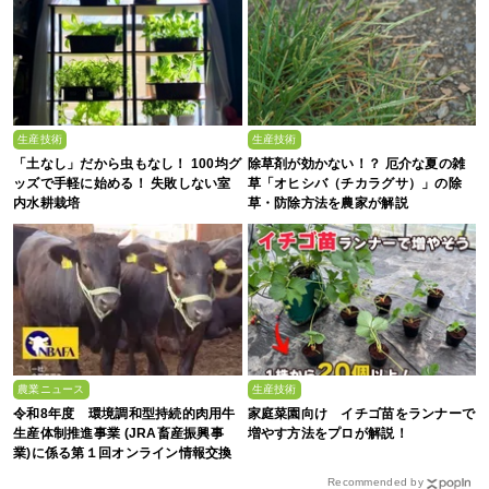
生産技術
生産技術
「土なし」だから虫もなし！ 100均グ
除草剤が効かない！？ 厄介な夏の雑
ッズで手軽に始める！ 失敗しない室
草「オヒシバ（チカラグサ）」の除
内水耕栽培
草・防除方法を農家が解説
農業ニュース
生産技術
令和8年度 環境調和型持続的肉用牛
家庭菜園向け イチゴ苗をランナーで
生産体制推進事業 (JRA畜産振興事
増やす方法をプロが解説！
業)に係る第１回オンライン情報交換
会
Recommended by