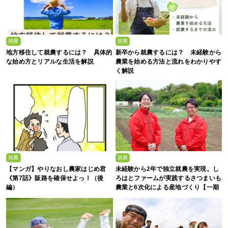
就農
就農
地方移住して就農するには？ 具体的
新卒から就農するには？ 未経験から
な始め方とリアルな生活を解説
農業を始める方法と流れをわかりやす
く解説
就農
就農
【マンガ】やりなおし農家はじめ君
未経験から2年で独立就農を実現。し
《第7話》販路を確保せよっ！（後
ろはとファームが実践するさつまいも
編）
農業と6次化による産地づくり【一期
生募集】