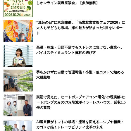
しオンライン就農座談会』【参加無料】
“漁師の日”に東京開催。「漁業就業支援フェア2026」に
大人も子どもも来場。海の魅力が詰まった1日をレポー
ト
高温・乾燥・日照不足でもストレスに負けない農業へ。
バイオスティミュラント資材の選び方
手をかけずに自動で管理可能！小型・低コストで始める
水耕栽培
実証で見えた、ヒートポンプエアコン“電化”の現実解-ヒ
ートポンプのみのCO2削減ボイラーレスハウス、反収1.5
倍の驚異-
AI選果機がトマトの栽培・流通を変える―シブヤ精機・
カゴメが描くトレーサビリティ改革の未来