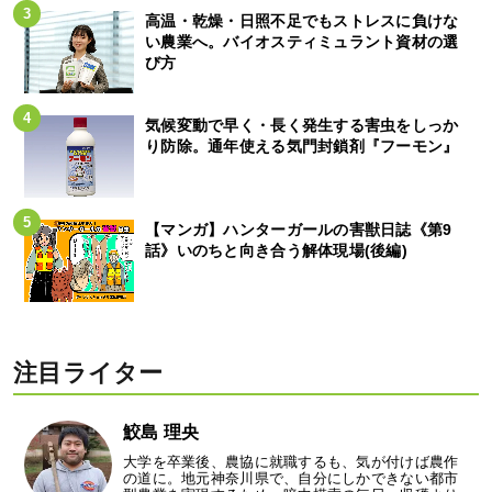
高温・乾燥・日照不足でもストレスに負けな
い農業へ。バイオスティミュラント資材の選
び方
気候変動で早く・長く発生する害虫をしっか
り防除。通年使える気門封鎖剤『フーモン』
【マンガ】ハンターガールの害獣日誌《第9
話》いのちと向き合う解体現場(後編)
注目ライター
鮫島 理央
大学を卒業後、農協に就職するも、気が付けば農作
の道に。地元神奈川県で、自分にしかできない都市