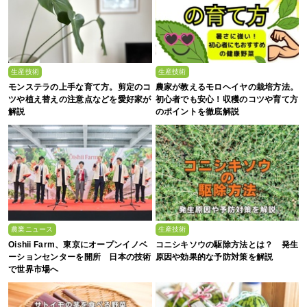
生産技術
生産技術
モンステラの上手な育て方。剪定のコ
農家が教えるモロヘイヤの栽培方法。
ツや植え替えの注意点などを愛好家が
初心者でも安心！収穫のコツや育て方
解説
のポイントを徹底解説
農業ニュース
生産技術
Oishii Farm、東京にオープンイノベ
コニシキソウの駆除方法とは？ 発生
ーションセンターを開所 日本の技術
原因や効果的な予防対策を解説
で世界市場へ