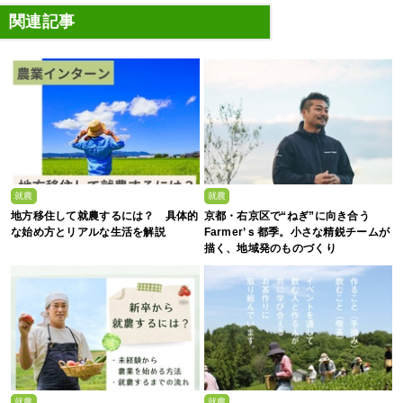
関連記事
就農
就農
地方移住して就農するには？ 具体的
京都・右京区で“ねぎ”に向き合う
な始め方とリアルな生活を解説
Farmer’ｓ都季。小さな精鋭チームが
描く、地域発のものづくり
就農
就農