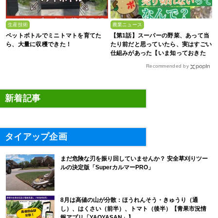
生産技術
農業ニュース
ペットボトルでミニトマトを育てた
【第1話】スーパーの野菜、あって当
ら、大量に収穫できた！
たり前だと思っていたら、実はすごい
仕組みがあった【いま知っておきた
い、これからの”食”の話】
Recommended by
新着記事
タイアップ企画
まだ危険な刃を振り回していませんか？ 安全草刈りツー
ルの決定版「SuperカルマーPRO」
8月は高値の山が分散：ほうれんそう・きゅうり（通
し）、はくさい（前半）、トマト（後半）【青果市況情
報アプリ「YAOYASAN」】