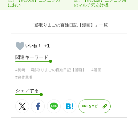
におい
のマルチ穴あけ機
「跡取りまごの百姓日記【漫画】」
+1
関連キーワード
#長崎
#跡取りまごの百姓日記【漫画】
#漫画
#農作業着
シェアする
URLをコピー