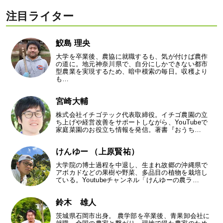
注目ライター
鮫島 理央
大学を卒業後、農協に就職するも、気が付けば農作
の道に。地元神奈川県で、自分にしかできない都市
型農業を実現するため、暗中模索の毎日。収穫より
も…
宮崎大輔
株式会社イチゴテック代表取締役。イチゴ農園の立
ち上げや経営改善をサポートしながら、YouTubeで
家庭菜園のお役立ち情報を発信。著書『おうち…
けんゆー （上原賢祐）
大学院の博士過程を中退し、生まれ故郷の沖縄県で
アボカドなどの果樹や野菜、多品目の植物を栽培し
ている。Youtubeチャンネル「けんゆーの農ラ…
鈴木 雄人
茨城県石岡市出身。 農学部を卒業後、青果卸会社に