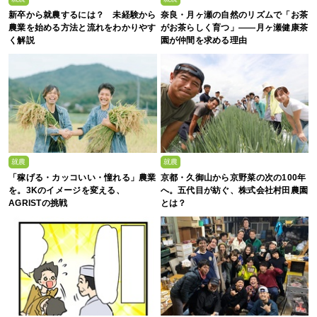
新卒から就農するには？ 未経験から
奈良・月ヶ瀬の自然のリズムで「お茶
農業を始める方法と流れをわかりやす
がお茶らしく育つ」――月ヶ瀬健康茶
く解説
園が仲間を求める理由
就農
就農
「稼げる・カッコいい・憧れる」農業
京都・久御山から京野菜の次の100年
を。3Kのイメージを変える、
へ。五代目が紡ぐ、株式会社村田農園
AGRISTの挑戦
とは？