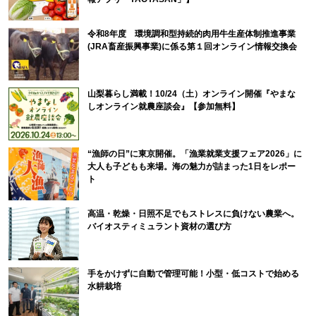
令和8年度 環境調和型持続的肉用牛生産体制推進事業
(JRA畜産振興事業)に係る第１回オンライン情報交換会
山梨暮らし満載！10/24（土）オンライン開催『やまな
しオンライン就農座談会』【参加無料】
“漁師の日”に東京開催。「漁業就業支援フェア2026」に
大人も子どもも来場。海の魅力が詰まった1日をレポー
ト
高温・乾燥・日照不足でもストレスに負けない農業へ。
バイオスティミュラント資材の選び方
手をかけずに自動で管理可能！小型・低コストで始める
水耕栽培