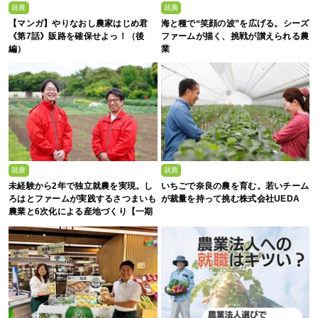
就農
就農
【マンガ】やりなおし農家はじめ君
海と種で“笑顔の波”を広げる。シーズ
《第7話》販路を確保せよっ！（後
ファームが描く、挑戦が讃えられる農
編）
業
就農
就農
未経験から2年で独立就農を実現。し
いちごで奈良の農を育む。若いチーム
ろはとファームが実践するさつまいも
が裁量を持って挑む株式会社UEDA
農業と6次化による産地づくり【一期
生募集】