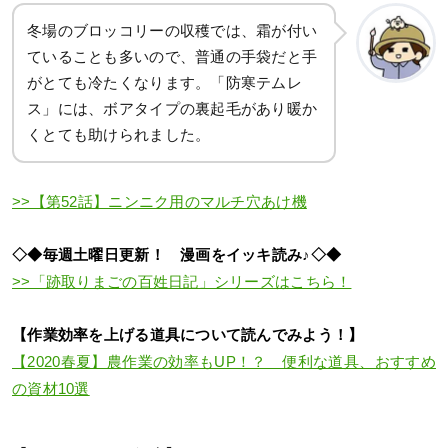
冬場のブロッコリーの収穫では、霜が付い
ていることも多いので、普通の手袋だと手
がとても冷たくなります。「防寒テムレ
ス」には、ボアタイプの裏起毛があり暖か
くとても助けられました。
>>【第52話】ニンニク用のマルチ穴あけ機
◇◆毎週土曜日更新！ 漫画をイッキ読み♪◇◆
>>「跡取りまごの百姓日記」シリーズはこちら！
【作業効率を上げる道具について読んでみよう！】
【2020春夏】農作業の効率もUP！？ 便利な道具、おすすめ
の資材10選