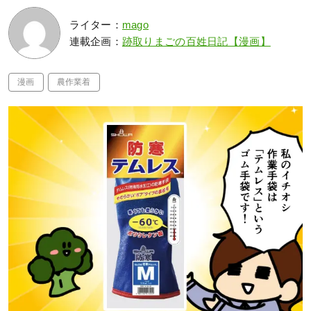
ライター：
mago
連載企画：
跡取りまごの百姓日記【漫画】
漫画
農作業着