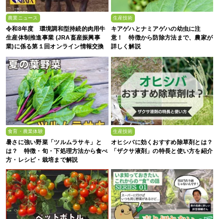
農業ニュース
生産技術
令和8年度 環境調和型持続的肉用牛
キアゲハとナミアゲハの幼虫に注
生産体制推進事業 (JRA畜産振興事
意！ 特徴から防除方法まで、農家が
業)に係る第１回オンライン情報交換
詳しく解説
会
食育・農業体験
生産技術
暑さに強い野菜「ツルムラサキ」と
オヒシバに効くおすすめ除草剤とは？
は？ 特徴・旬・下処理方法から食べ
「ザクサ液剤」の特長と使い方を紹介
方・レシピ・栽培まで解説