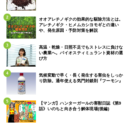
オオアレチノギクの効果的な駆除方法とは。
アレチノギク・ヒメムカシヨモギとの違い
や、発生原因・予防対策を解説
高温・乾燥・日照不足でもストレスに負けな
い農業へ。バイオスティミュラント資材の選
び方
気候変動で早く・長く発生する害虫をしっか
り防除。通年使える気門封鎖剤『フーモン』
【マンガ】ハンターガールの害獣日誌《第9
話》いのちと向き合う解体現場(後編)