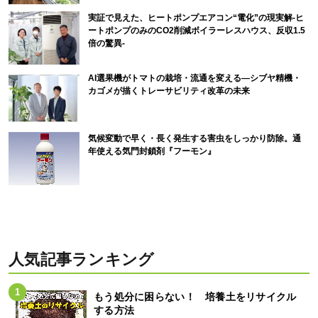
実証で見えた、ヒートポンプエアコン“電化”の現実解-ヒ
ートポンプのみのCO2削減ボイラーレスハウス、反収1.5
倍の驚異-
AI選果機がトマトの栽培・流通を変える―シブヤ精機・
カゴメが描くトレーサビリティ改革の未来
気候変動で早く・長く発生する害虫をしっかり防除。通
年使える気門封鎖剤『フーモン』
人気記事ランキング
もう処分に困らない！ 培養土をリサイクル
する方法