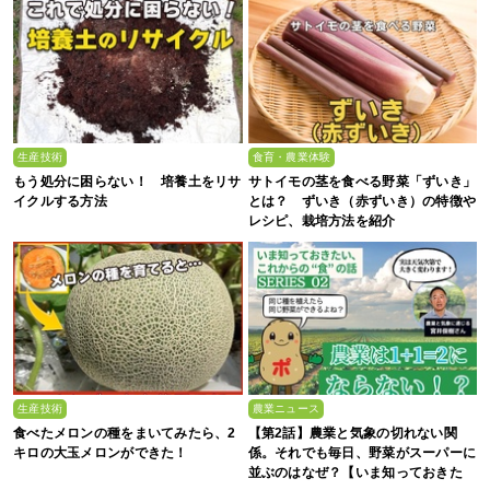
生産技術
食育・農業体験
もう処分に困らない！ 培養土をリサ
サトイモの茎を食べる野菜「ずいき」
イクルする方法
とは？ ずいき（赤ずいき）の特徴や
レシピ、栽培方法を紹介
生産技術
農業ニュース
食べたメロンの種をまいてみたら、2
【第2話】農業と気象の切れない関
キロの大玉メロンができた！
係。それでも毎日、野菜がスーパーに
並ぶのはなぜ？【いま知っておきた