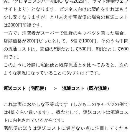
み。“クロネコメンバー割BIG”なら2025円。ヤマト運輸ウェブ
サイトより）となります。ビジネス向けの契約をすればもう
少し安くなりますが、とりあえず宅配便の場合の運送コスト
は2000円前後です。
一方で、消費者がスーパーで長野のキャベツを買った場合、
店頭価格が200円だったとして、5個で1000円。そのうち中間
の流通コストは、売値の5割だとして500円、6割だとして600
円です。
このように冷静に宅配便と既存流通とを比べてみると、次の
ような状況になっていることに気づくはずです。
運送コスト（宅配便） ＞ 流通コスト（既存流通）
これは実におかしな不等式です（しかも上のキャベツの例で
は4倍くらい違います）。概念として、運送コストは流通コス
トに内包されているからです。
宅配便のほうは運送コストに過ぎない点に注目してくださ