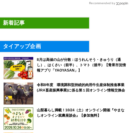
い、これからの”食”の話】
Recommended by
新着記事
タイアップ企画
8月は高値の山が分散：ほうれんそう・きゅうり（通
し）、はくさい（前半）、トマト（後半）【青果市況情
報アプリ「YAOYASAN」】
令和8年度 環境調和型持続的肉用牛生産体制推進事業
(JRA畜産振興事業)に係る第１回オンライン情報交換会
山梨暮らし満載！10/24（土）オンライン開催『やまな
しオンライン就農座談会』【参加無料】