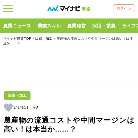
ログイン
農業ニュース
農業スキル
農業経営
採用・就農
ライフ
マイナビ農業TOP
>
販路・加工
> 農産物の流通コストや中間マージンは高い！は本
当か……？
販路・加工
+2
農産物の流通コストや中間マージンは
高い！は本当か……？