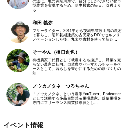
の道に。地元神奈川県で、自分にしかできない都市
型農業を実現するため、暗中模索の毎日。収穫より
も…
和田 義弥
フリーライター。2011年から茨城県筑波山麓の農村
で暮らし、昭和初期建築の古民家をDIYでセルフリ
ノベーションした後、丸太や古材を使って新た…
そーやん（橋口創也）
有機農家二代目として就農するも挫折し、野菜を売
らない農家に転向。自然農やパーマカルチャーをベ
ースとして、暮らしを豊かにするための畑づくりの
知…
ノウカノタネ つるちゃん
「ノウカノタネ」という農系YouTuber、Podcaster
として活動する多品目野菜＆果樹農家。落葉果樹を
専門にフリーランス園芸指導員とし…
イベント情報