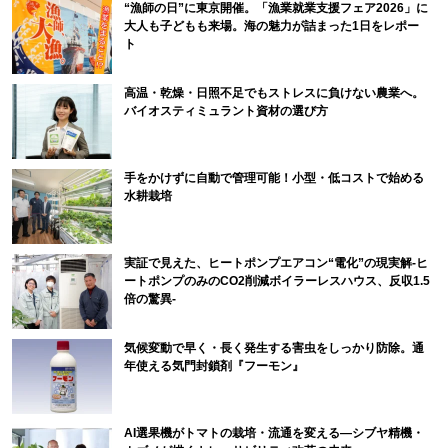
“漁師の日”に東京開催。「漁業就業支援フェア2026」に
大人も子どもも来場。海の魅力が詰まった1日をレポー
ト
高温・乾燥・日照不足でもストレスに負けない農業へ。
バイオスティミュラント資材の選び方
手をかけずに自動で管理可能！小型・低コストで始める
水耕栽培
実証で見えた、ヒートポンプエアコン“電化”の現実解-ヒ
ートポンプのみのCO2削減ボイラーレスハウス、反収1.5
倍の驚異-
気候変動で早く・長く発生する害虫をしっかり防除。通
年使える気門封鎖剤『フーモン』
AI選果機がトマトの栽培・流通を変える―シブヤ精機・