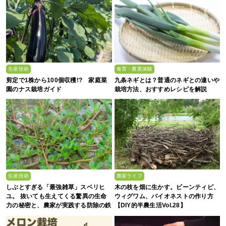
生産技術
食育・農業体験
剪定で1株から100個収穫!? 家庭菜
九条ネギとは？普通のネギとの違いや
園のナス栽培ガイド
栽培方法、おすすめレシピを解説
生産技術
農家ライフ
しぶとすぎる「最強雑草」スベリヒ
木の枝を畑に生かす。ビーンティピ、
ユ。 抜いても生えてくる驚異の生命
ウィグワム、バイオネストの作り方
力の秘密と、農家が実践する防除の鉄
【DIY的半農生活Vol.28】
則