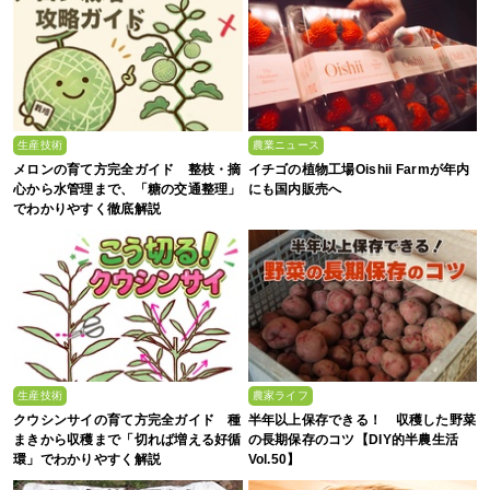
生産技術
農業ニュース
メロンの育て方完全ガイド 整枝・摘
イチゴの植物工場Oishii Farmが年内
心から水管理まで、「糖の交通整理」
にも国内販売へ
でわかりやすく徹底解説
生産技術
農家ライフ
クウシンサイの育て方完全ガイド 種
半年以上保存できる！ 収穫した野菜
まきから収穫まで「切れば増える好循
の長期保存のコツ【DIY的半農生活
環」でわかりやすく解説
Vol.50】