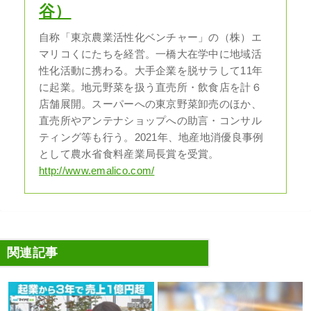
谷）
自称「東京農業活性化ベンチャー」の（株）エ
マリコくにたちを経営。一橋大在学中に地域活
性化活動に携わる。大手企業を脱サラして11年
に起業。地元野菜を扱う直売所・飲食店を計６
店舗展開。スーパーへの東京野菜卸売のほか、
直売所やアンテナショップへの助言・コンサル
ティング等も行う。2021年、地産地消優良事例
として農水省食料産業局長賞を受賞。
http://www.emalico.com/
関連記事