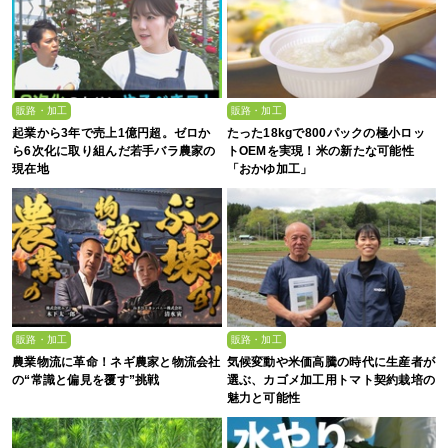
販路・加工
販路・加工
起業から3年で売上1億円超。ゼロか
たった18kgで800パックの極小ロッ
ら6次化に取り組んだ若手バラ農家の
トOEMを実現！米の新たな可能性
現在地
「おかゆ加工」
販路・加工
販路・加工
農業物流に革命！ネギ農家と物流会社
気候変動や米価高騰の時代に生産者が
の“常識と偏見を覆す”挑戦
選ぶ、カゴメ加工用トマト契約栽培の
魅力と可能性