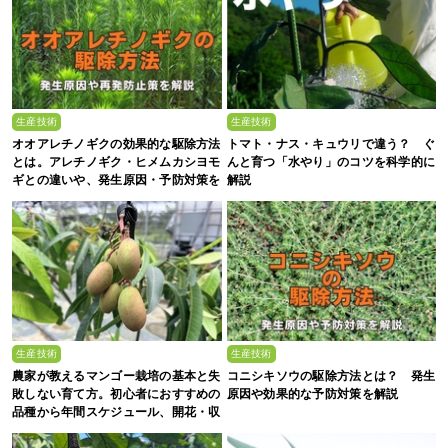
生産技術
生産技術
オオアレチノギクの効果的な駆除方法
トマト・ナス・キュウリで違う？ ぐ
とは。アレチノギク・ヒメムカシヨモ
んと育つ「水やり」のコツを科学的に
ギとの違いや、発生原因・予防対策を
解説
解説
生産技術
生産技術
農家が教えるマンゴー栽培の基本と失
コニシキソウの駆除方法とは？ 発生
敗しない育て方。初心者におすすめの
原因や効果的な予防対策を解説
品種から年間スケジュール、開花・収
穫のコツまで徹底解説