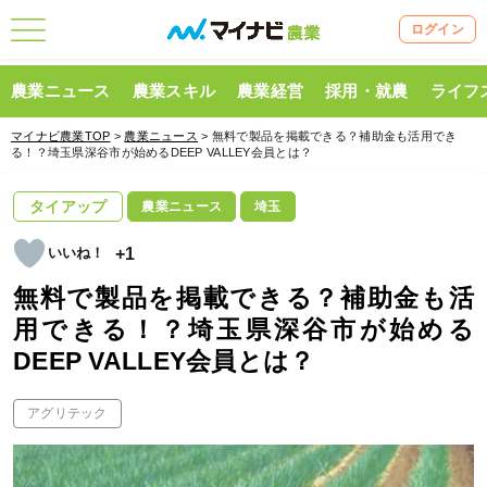
ログイン
農業ニュース
農業スキル
農業経営
採用・就農
ライフ
マイナビ農業TOP
>
農業ニュース
> 無料で製品を掲載できる？補助金も活用でき
る！？埼玉県深谷市が始めるDEEP VALLEY会員とは？
タイアップ
農業ニュース
埼玉
+1
無料で製品を掲載できる？補助金も活
用できる！？埼玉県深谷市が始める
DEEP VALLEY会員とは？
アグリテック