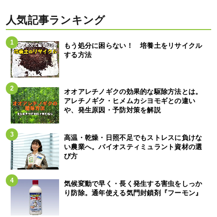
人気記事ランキング
もう処分に困らない！ 培養土をリサイクル
する方法
オオアレチノギクの効果的な駆除方法とは。
アレチノギク・ヒメムカシヨモギとの違い
や、発生原因・予防対策を解説
高温・乾燥・日照不足でもストレスに負けな
い農業へ。バイオスティミュラント資材の選
び方
気候変動で早く・長く発生する害虫をしっか
り防除。通年使える気門封鎖剤『フーモン』