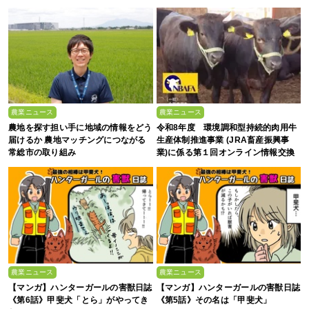
い、これからの”食”の話】
農業ニュース
農業ニュース
農地を探す担い手に地域の情報をどう
令和8年度 環境調和型持続的肉用牛
届けるか 農地マッチングにつながる
生産体制推進事業 (JRA畜産振興事
常総市の取り組み
業)に係る第１回オンライン情報交換
会
農業ニュース
農業ニュース
【マンガ】ハンターガールの害獣日誌
【マンガ】ハンターガールの害獣日誌
《第6話》甲斐犬「とら」がやってき
《第5話》その名は「甲斐犬」