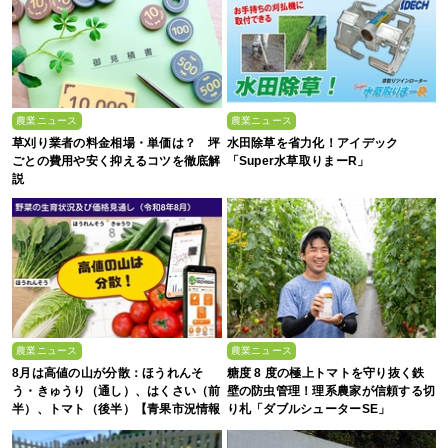
農業ニュース
農業ニュース
草刈り業者の料金相場・単価は？ 坪
水田除草を省力化！アイデック
ごとの費用や安く抑えるコツを徹底解
「Super水草取りまーR」
説
農業ニュース
農業ニュース
8月は高値の山が分散：ほうれんそ
糖度 8 度の極上トマトを守り抜く鉄
う・きゅうり（通し）、はくさい（前
壁の防虫管理！理系農家が信頼する切
半）、トマト（後半）【青果市況情報
り札「ダブルシューターSE」
アプリ「YAOYASAN」】