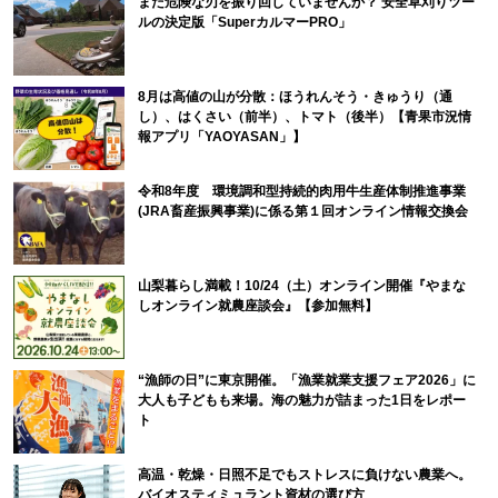
まだ危険な刃を振り回していませんか？ 安全草刈りツー
ルの決定版「SuperカルマーPRO」
8月は高値の山が分散：ほうれんそう・きゅうり（通
し）、はくさい（前半）、トマト（後半）【青果市況情
報アプリ「YAOYASAN」】
令和8年度 環境調和型持続的肉用牛生産体制推進事業
(JRA畜産振興事業)に係る第１回オンライン情報交換会
山梨暮らし満載！10/24（土）オンライン開催『やまな
しオンライン就農座談会』【参加無料】
“漁師の日”に東京開催。「漁業就業支援フェア2026」に
大人も子どもも来場。海の魅力が詰まった1日をレポー
ト
高温・乾燥・日照不足でもストレスに負けない農業へ。
バイオスティミュラント資材の選び方