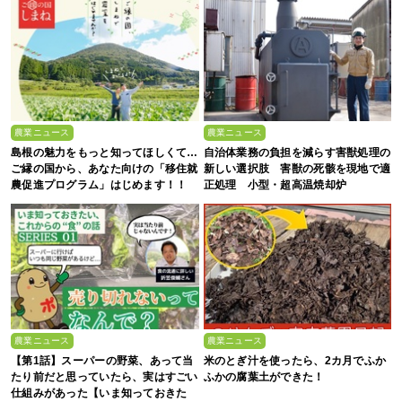
農業ニュース
農業ニュース
島根の魅力をもっと知ってほしくて…
自治体業務の負担を減らす害獣処理の
ご縁の国から、あなた向けの「移住就
新しい選択肢 害獣の死骸を現地で適
農促進プログラム」はじめます！！
正処理 小型・超高温焼却炉
『ACE0.5型』
農業ニュース
農業ニュース
【第1話】スーパーの野菜、あって当
米のとぎ汁を使ったら、2カ月でふか
たり前だと思っていたら、実はすごい
ふかの腐葉土ができた！
仕組みがあった【いま知っておきた