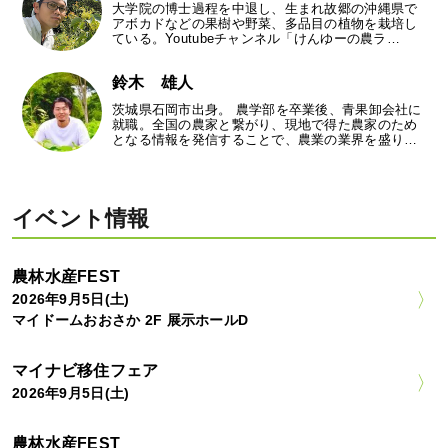
大学院の博士過程を中退し、生まれ故郷の沖縄県で
アボカドなどの果樹や野菜、多品目の植物を栽培し
ている。Youtubeチャンネル「けんゆーの農ラ…
鈴木 雄人
茨城県石岡市出身。 農学部を卒業後、青果卸会社に
就職。全国の農家と繋がり、現地で得た農家のため
となる情報を発信することで、農業の業界を盛り…
イベント情報
農林水産FEST
2026年9月5日(土)
マイドームおおさか 2F 展示ホールD
マイナビ移住フェア
2026年9月5日(土)
農林水産FEST