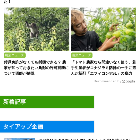
た！
農業ニュース
農業ニュース
狩猟免許がなくても捕獲できる？ 農
「トマト農家なら間違いなく使う」若
家が知っておきたい鳥獣の許可捕獲に
手生産者がコナジラミ防除の一手に選
ついて猟師が解説
んだ新剤「エフィコン®SL」の底力
Recommended by
新着記事
タイアップ企画