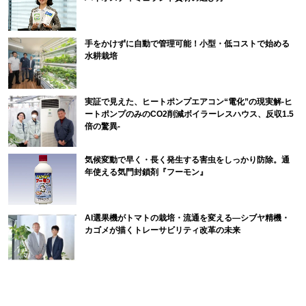
手をかけずに自動で管理可能！小型・低コストで始める
水耕栽培
実証で見えた、ヒートポンプエアコン“電化”の現実解-ヒ
ートポンプのみのCO2削減ボイラーレスハウス、反収1.5
倍の驚異-
気候変動で早く・長く発生する害虫をしっかり防除。通
年使える気門封鎖剤『フーモン』
AI選果機がトマトの栽培・流通を変える―シブヤ精機・
カゴメが描くトレーサビリティ改革の未来