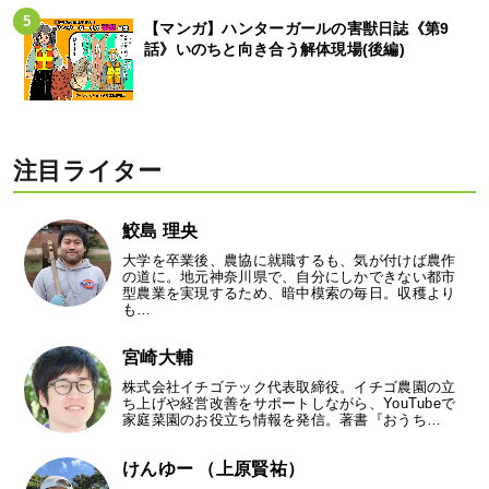
【マンガ】ハンターガールの害獣日誌《第9
話》いのちと向き合う解体現場(後編)
注目ライター
鮫島 理央
大学を卒業後、農協に就職するも、気が付けば農作
の道に。地元神奈川県で、自分にしかできない都市
型農業を実現するため、暗中模索の毎日。収穫より
も…
宮崎大輔
株式会社イチゴテック代表取締役。イチゴ農園の立
ち上げや経営改善をサポートしながら、YouTubeで
家庭菜園のお役立ち情報を発信。著書『おうち…
けんゆー （上原賢祐）