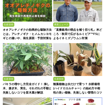
生産技術
農業ニュース
オオアレチノギクの効果的な駆除方法
「直播栽培の弱点を補う切り札」米ど
とは。アレチノギク・ヒメムカシヨモ
ころ・秋田で広がるルミビア™FSに
ギとの違いや、発生原因・予防対策を
よるイネミズゾウムシ対策
解説
生産技術
生産技術
パキラの増やし方完全ガイド！ 挿し
観葉植物は水だけで育つ？ 水耕栽培
木、接ぎ木、実生。それぞれの手順と
(ハイドロカルチャー）の始め方や相
失敗しないコツを苗木屋が解説
性の良い植物、失敗しない管理のコツ
まで徹底解説