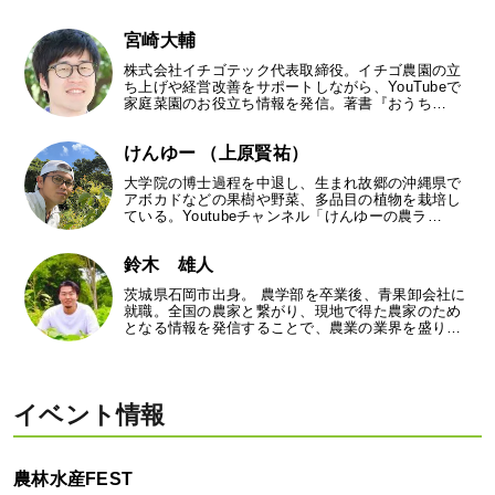
宮崎大輔
株式会社イチゴテック代表取締役。イチゴ農園の立
ち上げや経営改善をサポートしながら、YouTubeで
家庭菜園のお役立ち情報を発信。著書『おうち…
けんゆー （上原賢祐）
大学院の博士過程を中退し、生まれ故郷の沖縄県で
アボカドなどの果樹や野菜、多品目の植物を栽培し
ている。Youtubeチャンネル「けんゆーの農ラ…
鈴木 雄人
茨城県石岡市出身。 農学部を卒業後、青果卸会社に
就職。全国の農家と繋がり、現地で得た農家のため
となる情報を発信することで、農業の業界を盛り…
イベント情報
農林水産FEST