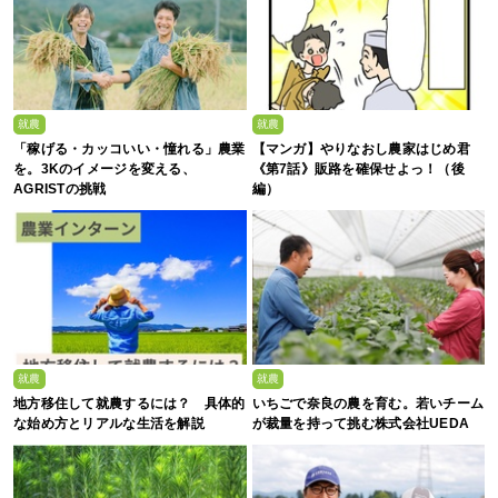
就農
就農
「稼げる・カッコいい・憧れる」農業
【マンガ】やりなおし農家はじめ君
を。3Kのイメージを変える、
《第7話》販路を確保せよっ！（後
AGRISTの挑戦
編）
就農
就農
地方移住して就農するには？ 具体的
いちごで奈良の農を育む。若いチーム
な始め方とリアルな生活を解説
が裁量を持って挑む株式会社UEDA