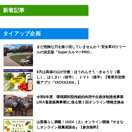
新着記事
タイアップ企画
まだ危険な刃を振り回していませんか？ 安全草刈りツー
ルの決定版「SuperカルマーPRO」
8月は高値の山が分散：ほうれんそう・きゅうり（通
し）、はくさい（前半）、トマト（後半）【青果市況情
報アプリ「YAOYASAN」】
令和8年度 環境調和型持続的肉用牛生産体制推進事業
(JRA畜産振興事業)に係る第１回オンライン情報交換会
山梨暮らし満載！10/24（土）オンライン開催『やまな
しオンライン就農座談会』【参加無料】