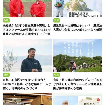
就農
就農
未経験から2年で独立就農を実現。し
農業業界への就職はキツい？ 農業法
ろはとファームが実践するさつまいも
人選びで失敗しないポイントなど解説
農業と6次化による産地づくり【一期
生募集】
就農
就農
京都・右京区で“ねぎ”に向き合う
奈良・月ヶ瀬の自然のリズムで「お茶
Farmer’ｓ都季。小さな精鋭チームが
がお茶らしく育つ」――月ヶ瀬健康茶
描く、地域発のものづくり
園が仲間を求める理由