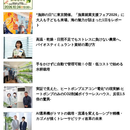
“漁師の日”に東京開催。「漁業就業支援フェア2026」に
大人も子どもも来場。海の魅力が詰まった1日をレポー
ト
高温・乾燥・日照不足でもストレスに負けない農業へ。
バイオスティミュラント資材の選び方
手をかけずに自動で管理可能！小型・低コストで始める
水耕栽培
実証で見えた、ヒートポンプエアコン“電化”の現実解-ヒ
ートポンプのみのCO2削減ボイラーレスハウス、反収1.5
倍の驚異-
AI選果機がトマトの栽培・流通を変える―シブヤ精機・
カゴメが描くトレーサビリティ改革の未来