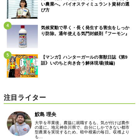
い農業へ。バイオスティミュラント資材の選
び方
気候変動で早く・長く発生する害虫をしっか
り防除。通年使える気門封鎖剤『フーモン』
【マンガ】ハンターガールの害獣日誌《第9
話》いのちと向き合う解体現場(後編)
注目ライター
鮫島 理央
大学を卒業後、農協に就職するも、気が付けば農作
の道に。地元神奈川県で、自分にしかできない都市
型農業を実現するため、暗中模索の毎日。収穫より
も…