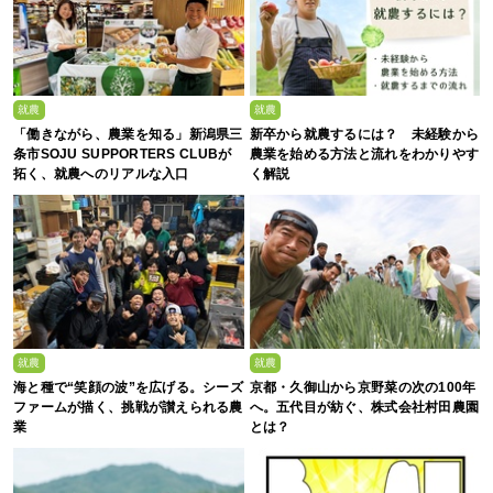
就農
就農
「働きながら、農業を知る」新潟県三
新卒から就農するには？ 未経験から
条市SOJU SUPPORTERS CLUBが
農業を始める方法と流れをわかりやす
拓く、就農へのリアルな入口
く解説
就農
就農
海と種で“笑顔の波”を広げる。シーズ
京都・久御山から京野菜の次の100年
ファームが描く、挑戦が讃えられる農
へ。五代目が紡ぐ、株式会社村田農園
業
とは？