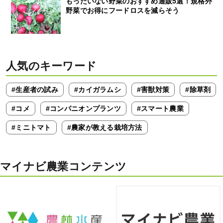
もったいない野菜のおすすめ通販5選！規格外
野菜でお得にフードロスを減らそう
人気のキーワード
#生産者の試み
#カイガラムシ
#害獣対策
#除草剤
#コメ
#コンパニオンプランツ
#スマート農業
#ミニトマト
#農家が教える栽培方法
マイナビ農業コンテンツ