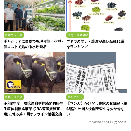
農業ニュース
食育・農業体験
手をかけずに自動で管理可能！小型・
ブドウの甘い・糖度が高い品種11選
低コストで始める水耕栽培
をランキング
農業ニュース
農家ライフ
令和8年度 環境調和型持続的肉用牛
【マンガ】かけだし農家の奮闘記《第
生産体制推進事業 (JRA畜産振興事
93話》外国人技能実習生は欠かせな
業)に係る第１回オンライン情報交換
い
会
Recommended by