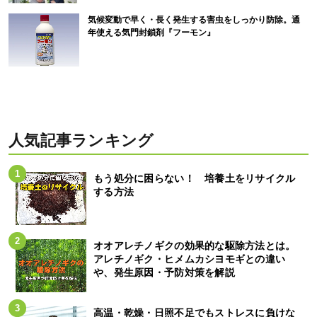
気候変動で早く・長く発生する害虫をしっかり防除。通
年使える気門封鎖剤『フーモン』
人気記事ランキング
もう処分に困らない！ 培養土をリサイクル
する方法
オオアレチノギクの効果的な駆除方法とは。
アレチノギク・ヒメムカシヨモギとの違い
や、発生原因・予防対策を解説
高温・乾燥・日照不足でもストレスに負けな