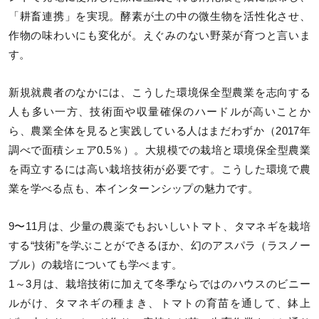
「耕畜連携」を実現。酵素が土の中の微生物を活性化させ、
作物の味わいにも変化が。えぐみのない野菜が育つと言いま
す。
新規就農者のなかには、こうした環境保全型農業を志向する
人も多い⼀⽅、技術面や収量確保のハードルが⾼いことか
ら、農業全体を見ると実践している人はまだわずか（2017年
調べで⾯積シェア0.5％）。大規模での栽培と環境保全型農業
を両立するには高い栽培技術が必要です。こうした環境で農
業を学べる点も、本インターンシップの魅力です。
9〜11月は、少量の農薬でもおいしいトマト、タマネギを栽培
する“技術”を学ぶことができるほか、幻のアスパラ（ラスノー
ブル）の栽培についても学べます。
1～3月は、栽培技術に加えて冬季ならではのハウスのビニー
ルがけ、タマネギの種まき、トマトの育苗を通して、鉢上