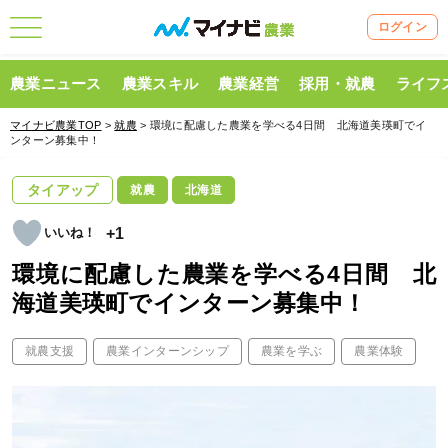
ログイン
農業ニュース
農業スキル
農業経営
採用・就農
ライフ
マイナビ農業TOP
>
就農
> 環境に配慮した農業を学べる4日間 北海道美瑛町でイ
ンターン募集中！
タイアップ
就農
北海道
+1
環境に配慮した農業を学べる4日間 北
海道美瑛町でインターン募集中！
就農支援
農業インターンシップ
農業を学ぶ
農業体験