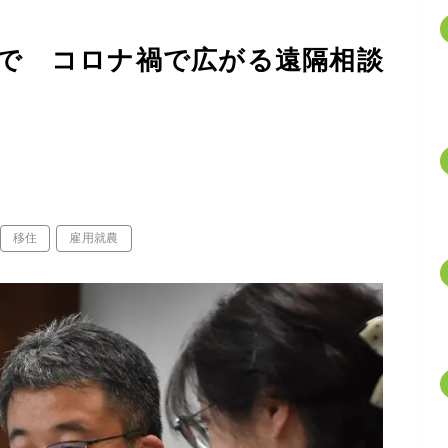
で コロナ禍で広がる遠隔相談
移住
雇用就農