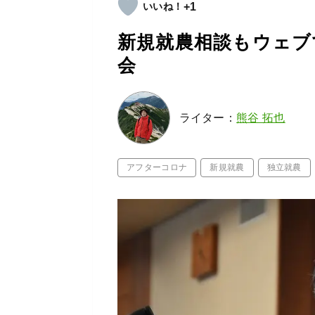
+1
新規就農相談もウェブ
会
ライター：
熊谷 拓也
アフターコロナ
新規就農
独立就農