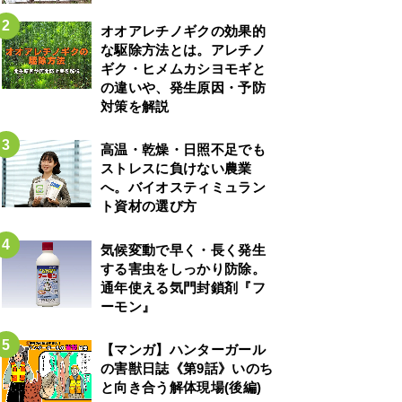
オオアレチノギクの効果的
な駆除方法とは。アレチノ
ギク・ヒメムカシヨモギと
の違いや、発生原因・予防
対策を解説
高温・乾燥・日照不足でも
ストレスに負けない農業
へ。バイオスティミュラン
ト資材の選び方
気候変動で早く・長く発生
する害虫をしっかり防除。
通年使える気門封鎖剤『フ
ーモン』
【マンガ】ハンターガール
の害獣日誌《第9話》いのち
と向き合う解体現場(後編)