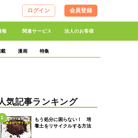
ログイン
会員登録
情報
関連サービス
法人のお客様
連載
漫画
特集
人気記事ランキング
もう処分に困らない！ 培
養土をリサイクルする方法