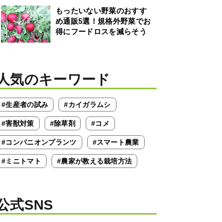
もったいない野菜のおすす
め通販5選！規格外野菜でお
得にフードロスを減らそう
人気のキーワード
#生産者の試み
#カイガラムシ
#害獣対策
#除草剤
#コメ
#コンパニオンプランツ
#スマート農業
#ミニトマト
#農家が教える栽培方法
公式SNS