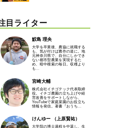
注目ライター
鮫島 理央
大学を卒業後、農協に就職する
も、気が付けば農作の道に。地
元神奈川県で、自分にしかでき
ない都市型農業を実現するた
め、暗中模索の毎日。収穫より
も…
宮崎大輔
株式会社イチゴテック代表取締
役。イチゴ農園の立ち上げや経
営改善をサポートしながら、
YouTubeで家庭菜園のお役立ち
情報を発信。著書『おうち…
けんゆー （上原賢祐）
大学院の博士過程を中退し、生