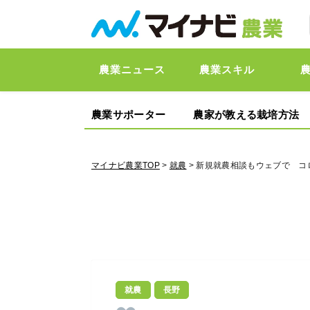
農業ニュース
農業スキル
農業サポーター
農家が教える栽培方法
マイナビ農業TOP
>
就農
> 新規就農相談もウェブで 
就農
長野