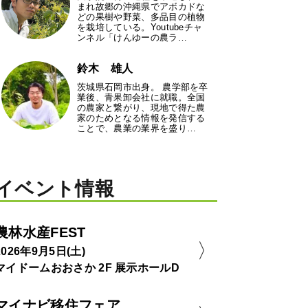
まれ故郷の沖縄県でアボカドな
どの果樹や野菜、多品目の植物
を栽培している。Youtubeチャ
ンネル「けんゆーの農ラ…
鈴木 雄人
茨城県石岡市出身。 農学部を卒
業後、青果卸会社に就職。全国
の農家と繋がり、現地で得た農
家のためとなる情報を発信する
ことで、農業の業界を盛り…
イベント情報
農林水産FEST
2026年9月5日(土)
マイドームおおさか 2F 展示ホールD
マイナビ移住フェア