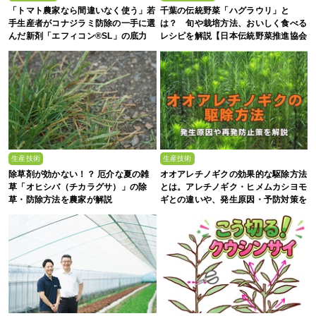
「トマト農家なら間違いなく使う」若
千葉の伝統野菜「ハグラウリ」と
手生産者がコナジラミ防除の一手に選
は？ 旬や栽培方法、おいしく食べる
んだ新剤「エフィコン®SL」の底力
レシピを解説【日本伝統野菜推進協会
監修】
生産技術
生産技術
除草剤が効かない！？ 厄介な夏の雑
オオアレチノギクの効果的な駆除方法
草「オヒシバ（チカラグサ）」の除
とは。アレチノギク・ヒメムカシヨモ
草・防除方法を農家が解説
ギとの違いや、発生原因・予防対策を
解説