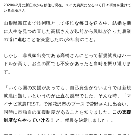
2020年2月に新庄市から移住し現在、スイカ農家になるべく日々研修を受けて
いる高橋さん
山形県新庄市で技術職として多忙な毎日を送る中、結婚を機
に人生を見つめ直した高橋さんが以前から興味が合った農業
の道に進むことを決意したのが2年前のこと。
しかし、非農家出身である高橋さんにとって新規就農はハー
ドルが高く、お金の面でも不安があったと当時を振り返りま
す。
「いくら国の支援があっても、自己資金がないようでは新規
就農は難しいというのが正直な感想でした。そんな時、『マ
イナビ就農FEST』で尾花沢市のブースで菅野さんに出会い、
同時に市独自の支援制度があることを知りました。
この支援
制度ならやっていける！
と、就農を決意しました」。