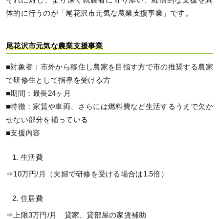
それに対し、より深く就農者に寄り添い、経済的な支援を具
体的に行うのが「尾花沢市元気な農業支援事業」です。
尾花沢市元気な農業支援事業
■対象者：市外から移住し農家を目指す方で市の推奨する農家
で研修生として指導を受ける方
■期間：最長24ヶ月
■特徴：家賃や車両、さらには燃料費など生活するうえで欠か
せない部分を補っている
■支援内容
生活費
⇒10万円/月（夫婦で研修を受ける場合は1.5倍）
住居費
⇒上限3万円/月 貸家、貸部屋の家賃補助