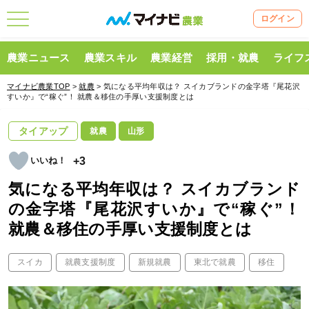
ログイン
農業ニュース
農業スキル
農業経営
採用・就農
ライフ
マイナビ農業TOP
>
就農
> 気になる平均年収は？ スイカブランドの金字塔『尾花沢
すいか』で“稼ぐ”！ 就農＆移住の手厚い支援制度とは
タイアップ
就農
山形
+3
気になる平均年収は？ スイカブランド
の金字塔『尾花沢すいか』で“稼ぐ”！
就農＆移住の手厚い支援制度とは
スイカ
就農支援制度
新規就農
東北で就農
移住