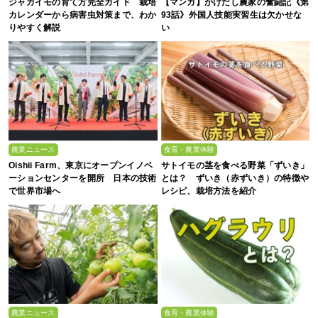
ジャガイモの育て方完全ガイド 栽培
【マンガ】かけだし農家の奮闘記《第
カレンダーから病害虫対策まで、わか
93話》外国人技能実習生は欠かせな
りやすく解説
い
農業ニュース
食育・農業体験
Oishii Farm、東京にオープンイノベ
サトイモの茎を食べる野菜「ずいき」
ーションセンターを開所 日本の技術
とは？ ずいき（赤ずいき）の特徴や
で世界市場へ
レシピ、栽培方法を紹介
農業ニュース
食育・農業体験