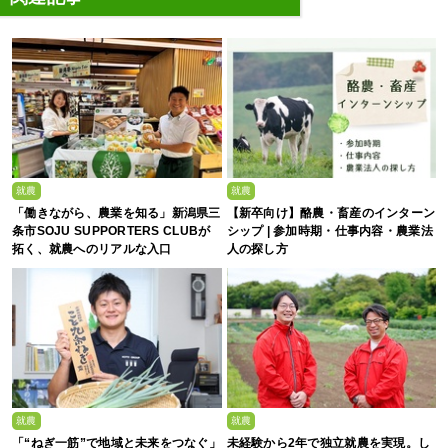
就農
就農
「働きながら、農業を知る」新潟県三
【新卒向け】酪農・畜産のインターン
条市SOJU SUPPORTERS CLUBが
シップ | 参加時期・仕事内容・農業法
拓く、就農へのリアルな入口
人の探し方
就農
就農
「“ねぎ一筋”で地域と未来をつなぐ」
未経験から2年で独立就農を実現。し