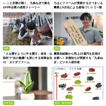
— こと京都が描く、九条ねぎで創る
ろはとファームが実践するさつまいも
100年企業の成長ストーリー
農業と6次化による産地づくり【一期
生募集】
就農
就農
「人を愛すように牛を愛す」奈良・山
農業未経験から売上10億円を目指す
添村で“次の酪農”を形にする有限会社
企業へ！京都知七が実践する「九条ね
J1・タケダファーム
ぎ」ビジネス成功術
生産技術
食育・農業体験