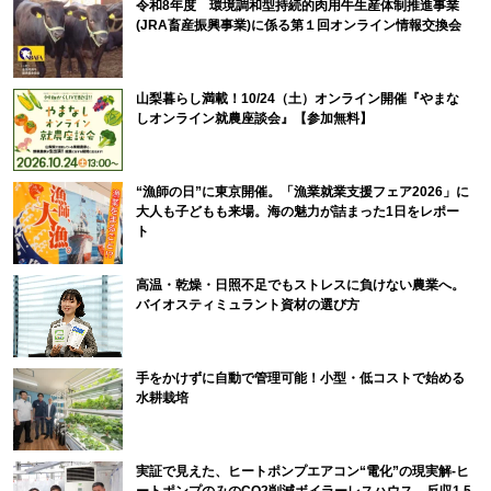
令和8年度 環境調和型持続的肉用牛生産体制推進事業
(JRA畜産振興事業)に係る第１回オンライン情報交換会
山梨暮らし満載！10/24（土）オンライン開催『やまな
しオンライン就農座談会』【参加無料】
“漁師の日”に東京開催。「漁業就業支援フェア2026」に
大人も子どもも来場。海の魅力が詰まった1日をレポー
ト
高温・乾燥・日照不足でもストレスに負けない農業へ。
バイオスティミュラント資材の選び方
手をかけずに自動で管理可能！小型・低コストで始める
水耕栽培
実証で見えた、ヒートポンプエアコン“電化”の現実解-ヒ
ートポンプのみのCO2削減ボイラーレスハウス、反収1.5