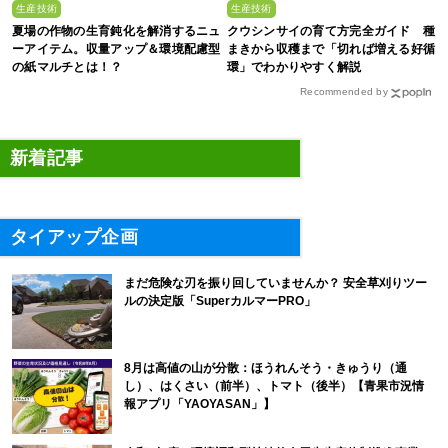
生産技術
生産技術
夏場の作物の生育鈍化を解消するニュ
クウシンサイの育て方完全ガイド 種
ーアイテム。収量アップ＆環境配慮型
まきから収穫まで「切れば増える好循
の紙マルチとは！？
環」でわかりやすく解説
Recommended by
新着記事
タイアップ企画
まだ危険な刃を振り回していませんか？ 安全草刈りツー
ルの決定版「SuperカルマーPRO」
8月は高値の山が分散：ほうれんそう・きゅうり（通
し）、はくさい（前半）、トマト（後半）【青果市況情
報アプリ「YAOYASAN」】