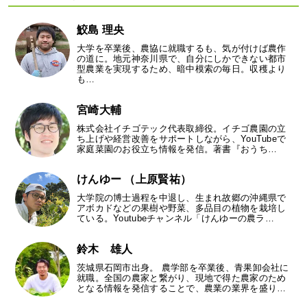
鮫島 理央
大学を卒業後、農協に就職するも、気が付けば農作
の道に。地元神奈川県で、自分にしかできない都市
型農業を実現するため、暗中模索の毎日。収穫より
も…
宮崎大輔
株式会社イチゴテック代表取締役。イチゴ農園の立
ち上げや経営改善をサポートしながら、YouTubeで
家庭菜園のお役立ち情報を発信。著書『おうち…
けんゆー （上原賢祐）
大学院の博士過程を中退し、生まれ故郷の沖縄県で
アボカドなどの果樹や野菜、多品目の植物を栽培し
ている。Youtubeチャンネル「けんゆーの農ラ…
鈴木 雄人
茨城県石岡市出身。 農学部を卒業後、青果卸会社に
就職。全国の農家と繋がり、現地で得た農家のため
となる情報を発信することで、農業の業界を盛り…