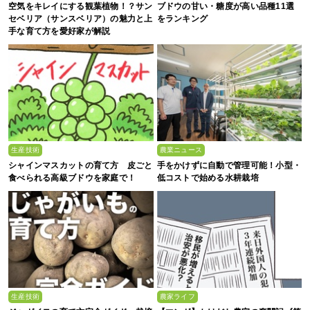
空気をキレイにする観葉植物！？サン
ブドウの甘い・糖度が高い品種11選
セベリア（サンスベリア）の魅力と上
をランキング
手な育て方を愛好家が解説
生産技術
農業ニュース
シャインマスカットの育て方 皮ごと
手をかけずに自動で管理可能！小型・
食べられる高級ブドウを家庭で！
低コストで始める水耕栽培
生産技術
農家ライフ