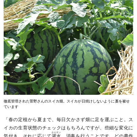
徹底管理された菅野さんのスイカ畑。スイカが日焼けしないように藁を被せ
ています
「春の定植から夏まで、毎日欠かさず畑に足を運ぶこと。ス
イカの生育状態のチェックはもちろんですが、些細な変化に
かんすい
気付き、それに応じて
灌水
、消毒を行うことです。どの農作