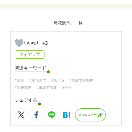
「尾花沢市」
+3
タイアップ
関連キーワード
#山形
#尾花沢市
#スイカ
#就農支援制度
#新規就農
#東北で就農
#移住
シェアする
URLをコピー