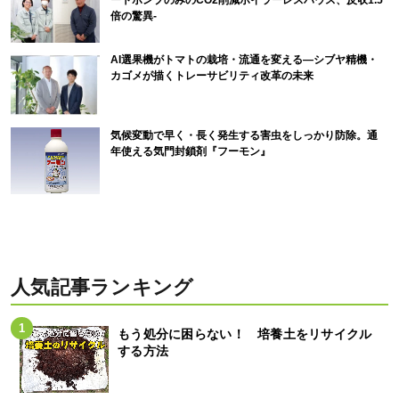
倍の驚異-
AI選果機がトマトの栽培・流通を変える―シブヤ精機・
カゴメが描くトレーサビリティ改革の未来
気候変動で早く・長く発生する害虫をしっかり防除。通
年使える気門封鎖剤『フーモン』
人気記事ランキング
もう処分に困らない！ 培養土をリサイクル
する方法