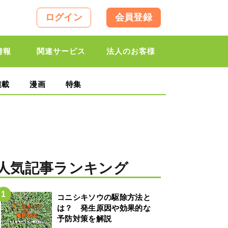
ログイン
会員登録
情報
関連サービス
法人のお客様
連載
漫画
特集
人気記事ランキング
コニシキソウの駆除方法と
は？ 発生原因や効果的な
予防対策を解説