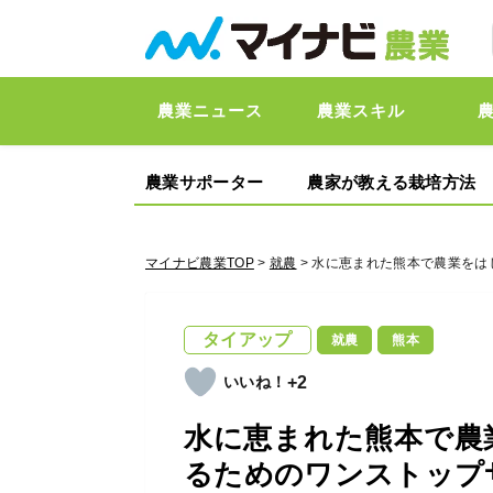
農業ニュース
農業スキル
農業サポーター
農家が教える栽培方法
マイナビ農業TOP
>
就農
> 水に恵まれた熊本で農業をは
タイアップ
就農
熊本
+2
水に恵まれた熊本で農
るためのワンストップ