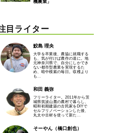
機農業」
注目ライター
鮫島 理央
大学を卒業後、農協に就職する
も、気が付けば農作の道に。地
元神奈川県で、自分にしかでき
ない都市型農業を実現するた
め、暗中模索の毎日。収穫より
も…
和田 義弥
フリーライター。2011年から茨
城県筑波山麓の農村で暮らし、
昭和初期建築の古民家をDIYで
セルフリノベーションした後、
丸太や古材を使って新た…
そーやん（橋口創也）