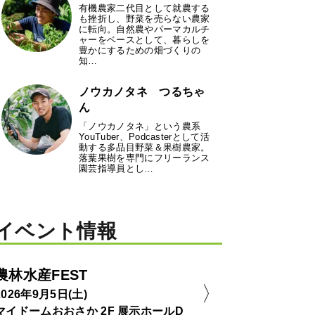
有機農家二代目として就農する
も挫折し、野菜を売らない農家
に転向。自然農やパーマカルチ
ャーをベースとして、暮らしを
豊かにするための畑づくりの
知…
ノウカノタネ つるちゃ
ん
「ノウカノタネ」という農系
YouTuber、Podcasterとして活
動する多品目野菜＆果樹農家。
落葉果樹を専門にフリーランス
園芸指導員とし…
イベント情報
農林水産FEST
2026年9月5日(土)
マイドームおおさか 2F 展示ホールD