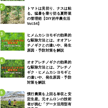
トマトは見切り、ナスは粘
る。猛暑を乗り切る夏野菜
の管理術【DIY的半農生活
Vol.54】
ヒメムカシヨモギの効果的
な駆除方法とは。オオアレ
チノギクとの違いや、発生
原因・予防対策を解説
オオアレチノギクの効果的
な駆除方法とは。アレチノ
ギク・ヒメムカシヨモギと
の違いや、発生原因・予防
対策を解説
慣行農業を上回る単収と安
定生産。元オムロンの技術
者が挑む「データ活用型有