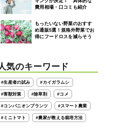
キングが決定！ 具体的な
費用相場・口コミも紹介
もったいない野菜のおすす
め通販5選！規格外野菜でお
得にフードロスを減らそう
人気のキーワード
#生産者の試み
#カイガラムシ
#害獣対策
#除草剤
#コメ
#コンパニオンプランツ
#スマート農業
#ミニトマト
#農家が教える栽培方法