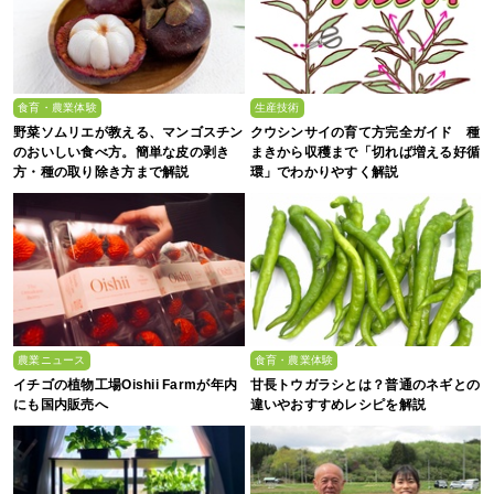
食育・農業体験
生産技術
野菜ソムリエが教える、マンゴスチン
クウシンサイの育て方完全ガイド 種
のおいしい食べ方。簡単な皮の剥き
まきから収穫まで「切れば増える好循
方・種の取り除き方まで解説
環」でわかりやすく解説
農業ニュース
食育・農業体験
イチゴの植物工場Oishii Farmが年内
甘長トウガラシとは？普通のネギとの
にも国内販売へ
違いやおすすめレシピを解説