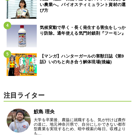
い農業へ。バイオスティミュラント資材の選
び方
気候変動で早く・長く発生する害虫をしっか
り防除。通年使える気門封鎖剤『フーモン』
【マンガ】ハンターガールの害獣日誌《第9
話》いのちと向き合う解体現場(後編)
注目ライター
鮫島 理央
大学を卒業後、農協に就職するも、気が付けば農作
の道に。地元神奈川県で、自分にしかできない都市
型農業を実現するため、暗中模索の毎日。収穫より
も…