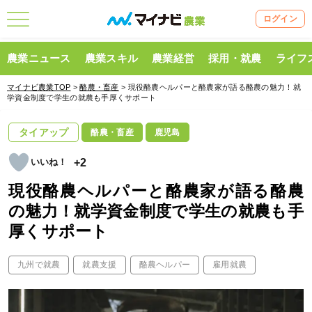
ログイン
農業ニュース
農業スキル
農業経営
採用・就農
ライフ
マイナビ農業TOP
>
酪農・畜産
> 現役酪農ヘルパーと酪農家が語る酪農の魅力！就
学資金制度で学生の就農も手厚くサポート
タイアップ
酪農・畜産
鹿児島
+2
現役酪農ヘルパーと酪農家が語る酪農
の魅力！就学資金制度で学生の就農も手
厚くサポート
九州で就農
就農支援
酪農ヘルパー
雇用就農