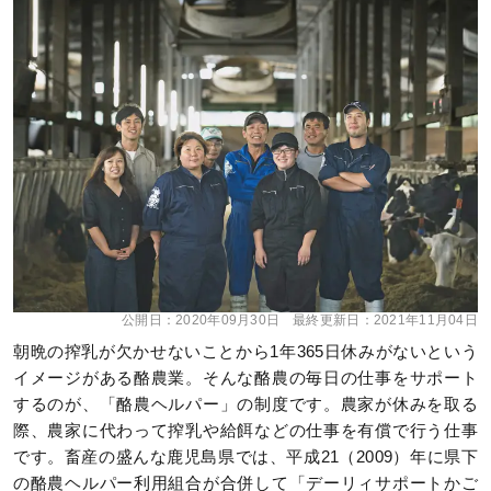
公開日：
2020年09月30日
最終更新日：
2021年11月04日
朝晩の搾乳が欠かせないことから1年365日休みがないという
イメージがある酪農業。そんな酪農の毎日の仕事をサポート
するのが、「酪農ヘルパー」の制度です。農家が休みを取る
際、農家に代わって搾乳や給餌などの仕事を有償で行う仕事
です。畜産の盛んな鹿児島県では、平成21（2009）年に県下
の酪農ヘルパー利用組合が合併して「デーリィサポートかご