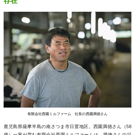
存在
有限会社西園ミルファーム 社長の西園満徳さん
鹿児島県薩摩半島の南さつま市日置地区。西園満徳さん（58
歳）一家が営む有限会社西園ミルファームは、満徳さんの父