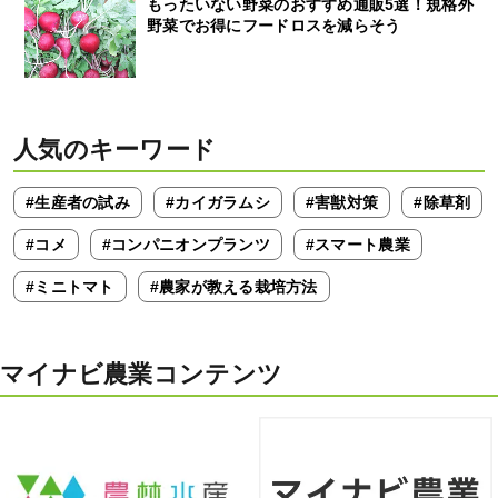
もったいない野菜のおすすめ通販5選！規格外
野菜でお得にフードロスを減らそう
人気のキーワード
#生産者の試み
#カイガラムシ
#害獣対策
#除草剤
#コメ
#コンパニオンプランツ
#スマート農業
#ミニトマト
#農家が教える栽培方法
マイナビ農業コンテンツ