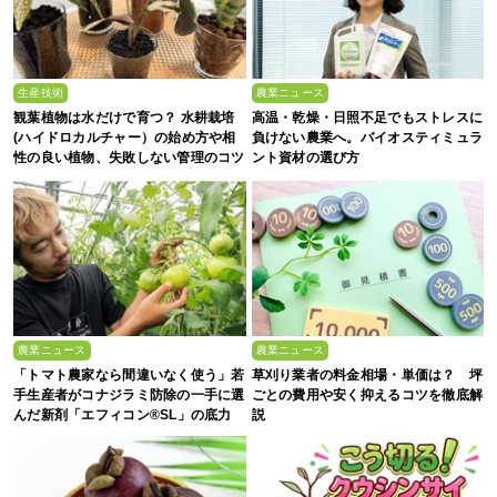
生産技術
農業ニュース
観葉植物は水だけで育つ？ 水耕栽培
高温・乾燥・日照不足でもストレスに
(ハイドロカルチャー）の始め方や相
負けない農業へ。バイオスティミュラ
性の良い植物、失敗しない管理のコツ
ント資材の選び方
まで徹底解説
農業ニュース
農業ニュース
「トマト農家なら間違いなく使う」若
草刈り業者の料金相場・単価は？ 坪
手生産者がコナジラミ防除の一手に選
ごとの費用や安く抑えるコツを徹底解
んだ新剤「エフィコン®SL」の底力
説