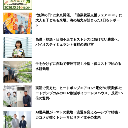
“漁師の日”に東京開催。「漁業就業支援フェア2026」に
大人も子どもも来場。海の魅力が詰まった1日をレポー
ト
高温・乾燥・日照不足でもストレスに負けない農業へ。
バイオスティミュラント資材の選び方
手をかけずに自動で管理可能！小型・低コストで始める
水耕栽培
実証で見えた、ヒートポンプエアコン“電化”の現実解-ヒ
ートポンプのみのCO2削減ボイラーレスハウス、反収1.5
倍の驚異-
AI選果機がトマトの栽培・流通を変える―シブヤ精機・
カゴメが描くトレーサビリティ改革の未来