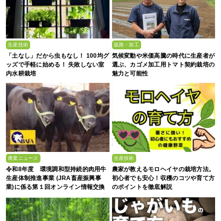
生産技術
販路・加工
「土なし」だから虫もなし！ 100均グ
気候変動や米価高騰の時代に生産者が
ッズで手軽に始める！ 失敗しない室
選ぶ、カゴメ加工用トマト契約栽培の
内水耕栽培
魅力と可能性
農業ニュース
生産技術
令和8年度 環境調和型持続的肉用牛
農家が教えるモロヘイヤの栽培方法。
生産体制推進事業 (JRA畜産振興事
初心者でも安心！収穫のコツや育て方
業)に係る第１回オンライン情報交換
のポイントを徹底解説
会