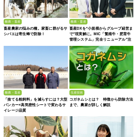
酪農・畜産
酪農・畜産
畜産農家の悩みの種。家畜に群がるサ
畜産DXを“小規模からグループ経営ま
シバエは寄生蜂で防除！
で”現実解に。MIC「繁殖牛・肥育牛
管理システム」完全リニューアル”注
目の5大ポイント”
酪農・畜産
生産技術
「捨てる粗飼料」を減らすには？大型
コガネムシとは？ 特徴から防除方法
バンカー×高気密性シートで変わるサ
まで、農家が詳しく解説
イレージ品質