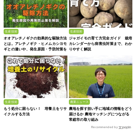
生産技術
生産技術
オオアレチノギクの効果的な駆除方法
ジャガイモの育て方完全ガイド 栽培
とは。アレチノギク・ヒメムカシヨモ
カレンダーから病害虫対策まで、わか
ギとの違いや、発生原因・予防対策を
りやすく解説
解説
生産技術
農業ニュース
もう処分に困らない！ 培養土をリサ
農地を探す担い手に地域の情報をどう
イクルする方法
届けるか 農地マッチングにつながる
常総市の取り組み
Recommended by