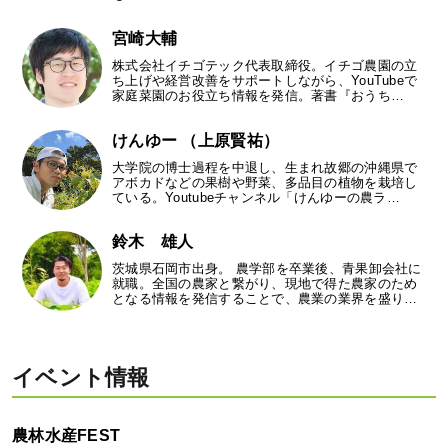
宮崎大輔
株式会社イチゴテック代表取締役。イチゴ農園の立
ち上げや経営改善をサポートしながら、YouTubeで
家庭菜園のお役立ち情報を発信。著書『おうち…
けんゆー （上原賢祐）
大学院の博士過程を中退し、生まれ故郷の沖縄県で
アボカドなどの果樹や野菜、多品目の植物を栽培し
ている。Youtubeチャンネル「けんゆーの農ラ…
鈴木 雄人
茨城県石岡市出身。 農学部を卒業後、青果卸会社に
就職。全国の農家と繋がり、現地で得た農家のため
となる情報を発信することで、農業の業界を盛り…
イベント情報
農林水産FEST