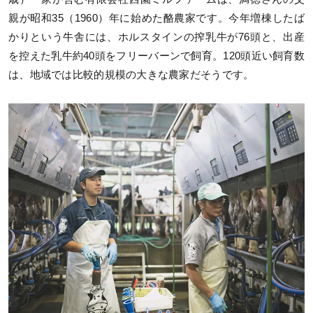
親が昭和35（1960）年に始めた酪農家です。今年増棟したば
かりという牛舎には、ホルスタインの搾乳牛が76頭と、出産
を控えた乳牛約40頭をフリーバーンで飼育。120頭近い飼育数
は、地域では比較的規模の大きな農家だそうです。