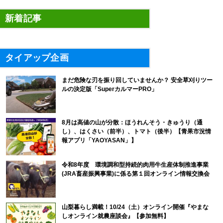
新着記事
タイアップ企画
まだ危険な刃を振り回していませんか？ 安全草刈りツー
ルの決定版「SuperカルマーPRO」
8月は高値の山が分散：ほうれんそう・きゅうり（通
し）、はくさい（前半）、トマト（後半）【青果市況情
報アプリ「YAOYASAN」】
令和8年度 環境調和型持続的肉用牛生産体制推進事業
(JRA畜産振興事業)に係る第１回オンライン情報交換会
山梨暮らし満載！10/24（土）オンライン開催『やまな
しオンライン就農座談会』【参加無料】