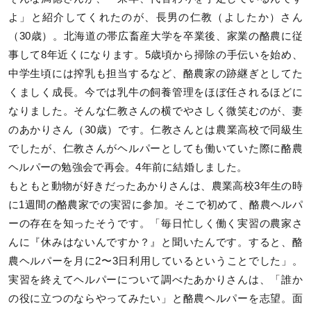
よ」と紹介してくれたのが、長男の仁教（よしたか）さん
（30歳）。北海道の帯広畜産大学を卒業後、家業の酪農に従
事して8年近くになります。5歳頃から掃除の手伝いを始め、
中学生頃には搾乳も担当するなど、酪農家の跡継ぎとしてた
くましく成長。今では乳牛の飼養管理をほぼ任されるほどに
なりました。そんな仁教さんの横でやさしく微笑むのが、妻
のあかりさん（30歳）です。仁教さんとは農業高校で同級生
でしたが、仁教さんがヘルパーとしても働いていた際に酪農
ヘルパーの勉強会で再会。4年前に結婚しました。
もともと動物が好きだったあかりさんは、農業高校3年生の時
に1週間の酪農家での実習に参加。そこで初めて、酪農ヘルパ
ーの存在を知ったそうです。「毎日忙しく働く実習の農家さ
んに『休みはないんですか？』と聞いたんです。すると、酪
農ヘルパーを月に2〜3日利用しているということでした」。
実習を終えてヘルパーについて調べたあかりさんは、「誰か
の役に立つのならやってみたい」と酪農ヘルパーを志望。面