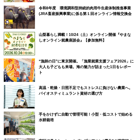
令和8年度 環境調和型持続的肉用牛生産体制推進事業
(JRA畜産振興事業)に係る第１回オンライン情報交換会
山梨暮らし満載！10/24（土）オンライン開催『やまな
しオンライン就農座談会』【参加無料】
“漁師の日”に東京開催。「漁業就業支援フェア2026」に
大人も子どもも来場。海の魅力が詰まった1日をレポー
ト
高温・乾燥・日照不足でもストレスに負けない農業へ。
バイオスティミュラント資材の選び方
手をかけずに自動で管理可能！小型・低コストで始める
水耕栽培