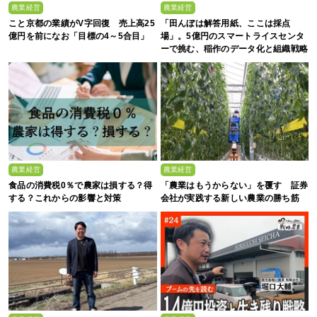
農業経営
農業経営
こと京都の業績がV字回復 売上高25
「田んぼは解答用紙、ここは採点
億円を前になお「目標の4～5合目」
場」。5億円のスマートライスセンタ
ーで挑む、稲作のデータ化と組織戦略
農業経営
農業経営
食品の消費税0％で農家は損する？得
「農業はもうからない」を覆す 証券
する？これからの影響と対策
会社が実践する新しい農業の勝ち筋