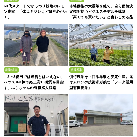
60代スタートでがっつり栽培のレモ
市場価格の大暴落を経て、自ら価格決
ン農家 「体はキツいけど研究心がわ
定権を持つビジネスモデルを構築
く」
「高くても買いたい」と言わしめる品
質を生み出すのは
農業経営
農業経営
「2～3億円では経営とはいえない」
慣行農業を上回る単収と安定生産。元
ハウス360棟で売上高10億円を目指
オムロンの技術者が挑む「データ活用
す、ふしちゃんの有機拡大戦略
型有機農業」