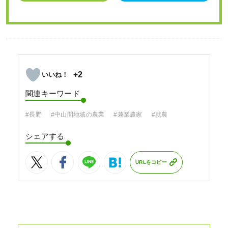
+2
関連キーワード
#長野
#中山間地域の農業
#兼業農家
#就農
シェアする
URLをコピー