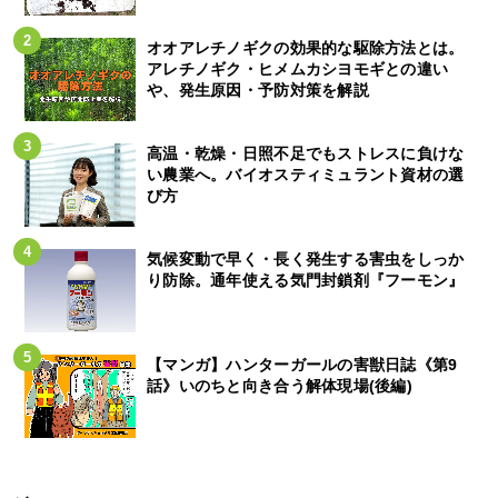
オオアレチノギクの効果的な駆除方法とは。
アレチノギク・ヒメムカシヨモギとの違い
や、発生原因・予防対策を解説
高温・乾燥・日照不足でもストレスに負けな
い農業へ。バイオスティミュラント資材の選
び方
気候変動で早く・長く発生する害虫をしっか
り防除。通年使える気門封鎖剤『フーモン』
【マンガ】ハンターガールの害獣日誌《第9
話》いのちと向き合う解体現場(後編)