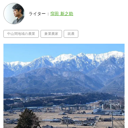
ライター：
窪田 新之助
中山間地域の農業
兼業農家
就農