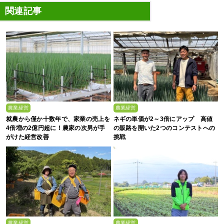
関連記事
農業経営
農業経営
就農から僅か十数年で、家業の売上を
ネギの単価が2～3倍にアップ 高値
4倍増の2億円超に！農家の次男が手
の販路を開いた2つのコンテストへの
がけた経営改善
挑戦
農業経営
農業経営