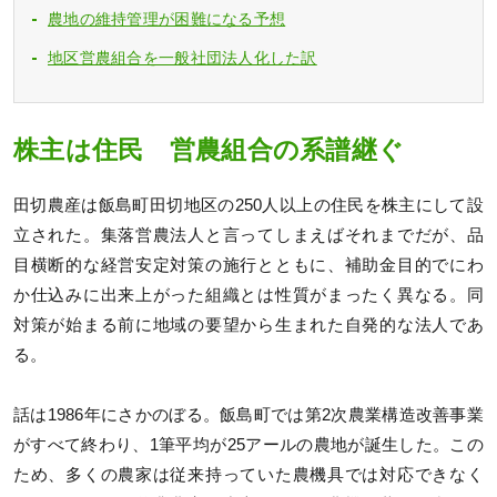
農地の維持管理が困難になる予想
地区営農組合を一般社団法人化した訳
株主は住民 営農組合の系譜継ぐ
田切農産は飯島町田切地区の250人以上の住民を株主にして設
立された。集落営農法人と言ってしまえばそれまでだが、品
目横断的な経営安定対策の施行とともに、補助金目的でにわ
か仕込みに出来上がった組織とは性質がまったく異なる。同
対策が始まる前に地域の要望から生まれた自発的な法人であ
る。
話は1986年にさかのぼる。飯島町では第2次農業構造改善事業
がすべて終わり、1筆平均が25アールの農地が誕生した。この
ため、多くの農家は従来持っていた農機具では対応できなく