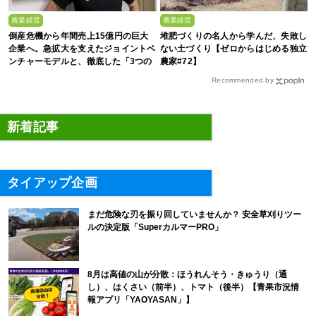
農業経営
農業経営
倒産危機から年間売上15億円の巨大
堆肥づくりの名人から学んだ、失敗し
企業へ。急拡大を支えたジョイントベ
ない土づくり【ゼロからはじめる独立
ンチャーモデルと、徹底した「3つの
農家#72】
ルール」
Recommended by
新着記事
タイアップ企画
まだ危険な刃を振り回していませんか？ 安全草刈りツー
ルの決定版「SuperカルマーPRO」
8月は高値の山が分散：ほうれんそう・きゅうり（通
し）、はくさい（前半）、トマト（後半）【青果市況情
報アプリ「YAOYASAN」】