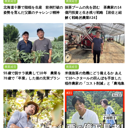
農業経営
農業経営
北海道十勝で陸稲を生産 前例打破の
抹茶ブームの先を読む 茶農家の14
姿勢を育んだ父親のチャレンジ精神
億円投資と生き残り戦略 【岩佐と紐
解く戦略的農業#24】
農業経営
農業経営
55歳で脱サラ就農して10年 農業を
米価急落の危機にどう備えるか あえ
70歳で「卒業」した後の充実プラン
て10ヘクタールの田んぼを手放した
稲作農家の「コスト削減」と「農地集
約」