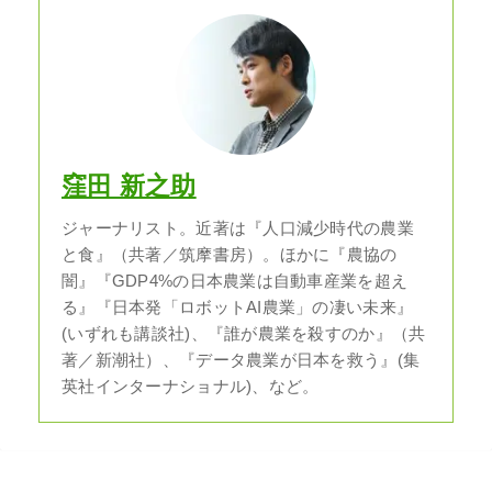
窪田 新之助
ジャーナリスト。近著は『人口減少時代の農業
と食』（共著／筑摩書房）。ほかに『農協の
闇』『GDP4%の日本農業は自動車産業を超え
る』『日本発「ロボットAI農業」の凄い未来』
(いずれも講談社)、『誰が農業を殺すのか』（共
著／新潮社）、『データ農業が日本を救う』(集
英社インターナショナル)、など。