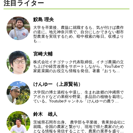
注目ライター
鮫島 理央
大学を卒業後、農協に就職するも、気が付けば農作
の道に。地元神奈川県で、自分にしかできない都市
型農業を実現するため、暗中模索の毎日。収穫より
も…
宮崎大輔
株式会社イチゴテック代表取締役。イチゴ農園の立
ち上げや経営改善をサポートしながら、YouTubeで
家庭菜園のお役立ち情報を発信。著書『おうち…
けんゆー （上原賢祐）
大学院の博士過程を中退し、生まれ故郷の沖縄県で
アボカドなどの果樹や野菜、多品目の植物を栽培し
ている。Youtubeチャンネル「けんゆーの農ラ…
鈴木 雄人
茨城県石岡市出身。 農学部を卒業後、青果卸会社に
就職。全国の農家と繋がり、現地で得た農家のため
となる情報を発信することで、農業の業界を盛り…