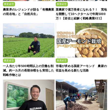
農業経営
農業経営
農業界のレジェンドが語る「有機農業
栗農家で億万長者になれる？！ 荒地
の現在地」と「自然共生」
を開墾して10ヘクタールで年商5000
万！【岩佐と紐解く戦略農業#21】
農業経営
農業経営
一人当たり年500時間以上の労働を削
市場が求める国産アーモンド 農家の
減。約一カ月の長期休暇をも実現した
収益を高める新たな活路
戦略作物とは