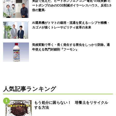
実証で見えた、ヒートポンプエアコン“電化”の現実解-ヒ
ートポンプのみのCO2削減ボイラーレスハウス、反収1.5
倍の驚異-
AI選果機がトマトの栽培・流通を変える―シブヤ精機・
カゴメが描くトレーサビリティ改革の未来
気候変動で早く・長く発生する害虫をしっかり防除。通
年使える気門封鎖剤『フーモン』
人気記事ランキング
もう処分に困らない！ 培養土をリサイクル
する方法